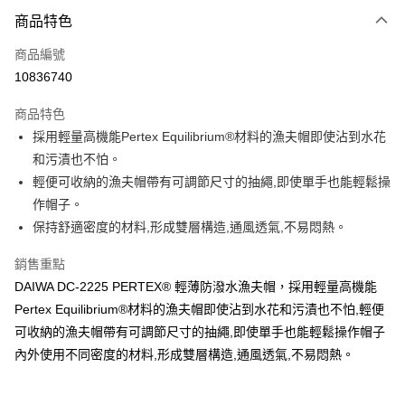
付款方式
商品特色
信用卡一次付款
商品編號
信用卡分期付款
10836740
3 期 0 利率 每期
NT$433
21家銀行
商品特色
合作金庫商業銀行
第一商業銀行
超商取貨付款
採用輕量高機能Pertex Equilibrium®材料的漁夫帽即使沾到水花
華南商業銀行
彰化商業銀行
和污漬也不怕。
Apple Pay
上海商業儲蓄銀行
台北富邦商業銀行
國泰世華商業銀行
兆豐國際商業銀行
輕便可收納的漁夫帽帶有可調節尺寸的抽繩,即使單手也能輕鬆操
街口支付
臺灣中小企業銀行
台中商業銀行
作帽子。
匯豐（台灣）商業銀行
華泰商業銀行
保持舒適密度的材料,形成雙層構造,通風透氣,不易悶熱。
悠遊付
聯邦商業銀行
遠東國際商業銀行
元大商業銀行
永豐商業銀行
大哥付你分期
銷售重點
玉山商業銀行
星展（台灣）商業銀行
相關說明
DAIWA DC-2225 PERTEX® 輕薄防潑水漁夫帽，採用輕量高機能
台新國際商業銀行
中國信託商業銀行
【大哥付你分期使用說明】
Pertex Equilibrium®材料的漁夫帽即使沾到水花和污漬也不怕,輕便
台灣樂天信用卡公司
AFTEE先享後付
1.本服務由台灣大哥大提供，台灣大哥大用戶可立即使用無須另外申請。
可收納的漁夫帽帶有可調節尺寸的抽繩,即使單手也能輕鬆操作帽子
2.付款方式選擇「大哥付你分期」，訂單成立後會自動跳轉到大哥付的交易
相關說明
內外使用不同密度的材料,形成雙層構造,通風透氣,不易悶熱。
流程，驗證手機門號後，選擇欲分期的期數、繳款截止日，確認付款後即完
【關於「AFTEE先享後付」】
成交易。
ATM付款
AFTEE先享後付是「在收到商品之後才付款」的支付方式。 讓您購物簡單
3.實際核准額度、可分期數及費用金額請依後續交易確認頁面所載為準。
便利好安心！
4.訂單成立30分鐘內，如未前往確認交易或遇審核未通過，訂單將自動取