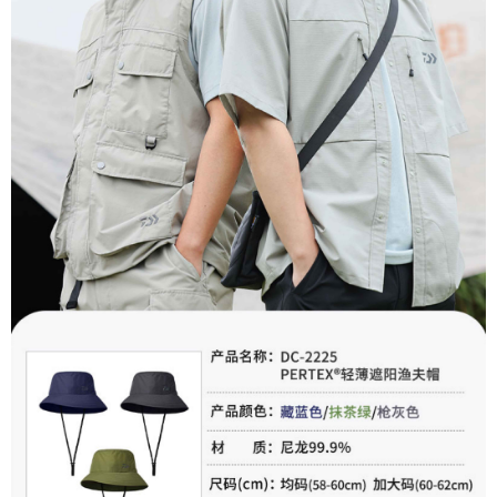
任。
貨到付款（門市自取請勿下單，請聯繫客服）
４．使用「AFTEE先享後付」時，將依據個別帳號之用戶狀況，依本公司即
時審查核予不同之上限額度；若仍有額度不足之情形，本公司將視審查結果
每筆NT$200，滿NT$3,000(含以上)免運費
請求用戶進行身份認證。
５．嚴禁一人註冊多個帳號或使用他人資訊註冊。若發現惡意使用之情形，
恩沛科技股份有限公司將有權停止該用戶之使用額度並採取法律行動。