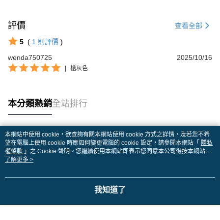
評價
查看全部
5
(
1
則評價
)
wenda750725
2025/10/16
|
槍灰色
本分類熱銷
全站排行
本網站中使用 cookie，欲查詢有關本網站使用 cookie 方式之詳情，及若您不希
熱門標籤
望在電腦上使用 cookie 時應如何變更電腦的 cookie 設定，請參閱本網站「
隱私
權條款
」之 Cookie 聲明。您繼續使用本網站即表示您同意本公司得按本網站使
用條款之 Cookie 聲明使用 cookie。
了解更多 >
我知道了