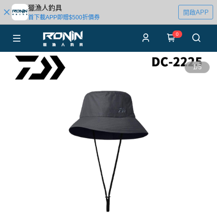
獵漁人釣具
開啟APP
首下載APP即贈$500折價券
0
1
/
5