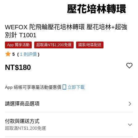
WEFOX 陀飛輪壓花培林轉環 壓花培林+超強
別針 T1001
App 獨享活動
超取滿NT$1,200免運
國家/地區配送
5
(
1
則評價
)
NT$180
App 結帳可享專屬活動優惠價
立即下載
請選擇商品選項
付款與運送方式
超取滿NT$1,200免運