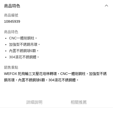
付款方式
商品特色
信用卡一次付款
商品編號
信用卡分期付款
10845939
3 期 0 利率 每期
NT$60
21家銀行
商品特色
合作金庫商業銀行
第一商業銀行
超商取貨付款
CNC一體削鋼柱。
華南商業銀行
彰化商業銀行
加強型不銹鋼吊環。
Apple Pay
上海商業儲蓄銀行
台北富邦商業銀行
國泰世華商業銀行
兆豐國際商業銀行
內置不銹鋼球6顆。
街口支付
臺灣中小企業銀行
台中商業銀行
304滾花不銹鋼體。
匯豐（台灣）商業銀行
華泰商業銀行
悠遊付
聯邦商業銀行
遠東國際商業銀行
銷售重點
元大商業銀行
永豐商業銀行
大哥付你分期
WEFOX 陀飛輪三叉壓花培林轉環，CNC一體削鋼柱，加強型不銹
玉山商業銀行
星展（台灣）商業銀行
相關說明
鋼吊環，內置不銹鋼球6顆，304滾花不銹鋼體。
台新國際商業銀行
中國信託商業銀行
【大哥付你分期使用說明】
台灣樂天信用卡公司
AFTEE先享後付
1.本服務由台灣大哥大提供，台灣大哥大用戶可立即使用無須另外申請。
2.付款方式選擇「大哥付你分期」，訂單成立後會自動跳轉到大哥付的交易
相關說明
流程，驗證手機門號後，選擇欲分期的期數、繳款截止日，確認付款後即完
【關於「AFTEE先享後付」】
詳細說明
相關推薦
成交易。
ATM付款
AFTEE先享後付是「在收到商品之後才付款」的支付方式。 讓您購物簡單
3.實際核准額度、可分期數及費用金額請依後續交易確認頁面所載為準。
便利好安心！
4.訂單成立30分鐘內，如未前往確認交易或遇審核未通過，訂單將自動取