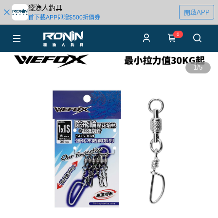
獵漁人釣具
開啟APP
首下載APP即贈$500折價券
0
1
/
5