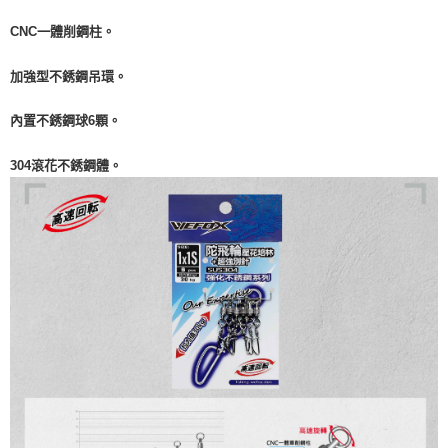
貨到付款
１．簡單：不需註冊會員、不需綁卡、不需儲值。
消。如遇「轉專審核」未通過狀況，表示未達大哥付你分期系統評分，恕無
２．便利：只要手機號碼，簡訊認證，即可結帳。
CNC一體削鋼柱。
法說明評估內容。
３．安心：先確認商品／服務後，再付款。
【繳款方式說明】
運送方式
1.分期款項不併入電信帳單，「大哥付你分期」於每月結算日後寄送繳費提
加強型不銹鋼吊環。
【「AFTEE先享後付」結帳流程】
全家取貨付款
醒簡訊。
１．於結帳方式選擇「AFTEE先享後付」後，將跳轉至「AFTEE先享後付」
2.透過簡訊連結打開帳單後，可選擇「超商條碼／台灣大直營門市／銀行轉
每筆NT$60，滿NT$1,200(含以上)免運費
結帳頁面，進行簡訊認證並確認金額後，即可完成結帳。
內置不銹鋼球6顆。
帳／街口支付／iPASS MONEY」等通路繳費。
２．訂單成立數日內，您將收到繳費通知簡訊。
付款後全家取貨
３．收到繳費通知簡訊後14天內，點擊此簡訊中的連結，可透過四大超商／
【注意事項】
304滾花不銹鋼體。
ATM／網路銀行／等多元方式進行付款，方視為交易完成。
每筆NT$60，滿NT$1,200(含以上)免運費
1.本服務係由「台灣大哥大股份有限公司」（以下簡稱本公司）所提供，讓
※ 請注意：結帳手續完成當下不需立刻繳費，但若您需要取消訂單，請聯絡
用戶於交易時，得透過本服務購買商品或服務，並由商店將買賣／分期付款
購買商品的店家。未經商家同意取消之訂單仍視為有效，需透過AFTEE先享
7-11取貨付款
買賣價金債權讓與本公司後，依約使用本公司帳單繳交帳款。
後付繳納相關費用。
2.基於同意付款使用「大哥付你分期」之契約關係目的，商店將以您的個人
每筆NT$60，滿NT$1,200(含以上)免運費
※ 交易是否成功請以「AFTEE先享後付 」之結帳頁面顯示為準，若有關於
資料（包含姓名、電話或地址）提供予台灣大哥大進項蒐集、處理及利用，
是否繳費成功／繳費後需取消欲退款等相關疑問，請聯繫「AFTEE先享後付
由本公司與您本人進行分期帳單所需資料之確認、核對及更正。
客戶支援中心」
https://netprotections.freshdesk.com/support/home
付款後7-11取貨
3.完整用戶服務條款，請詳閱以下連結：
https://oppay.tw/userRule
每筆NT$60，滿NT$1,200(含以上)免運費
【注意事項】
１．透過由恩沛科技股份有限公司提供之「AFTEE先享後付」服務完成之交
一般宅配（門市自取請勿下單，請聯繫客服）
易，需依本服務之必要範圍內提供個人資料，並將交易相關給付款項請求債
權轉讓予恩沛科技股份有限公司。
每筆NT$100，滿NT$2,000(含以上)免運費
２．關於個人資料處理事宜，請瀏覽以下網址：
https://aftee.tw/terms/#terms3
離島一般宅配
３．未成年的使用者請事先徵得法定代理人或監護人之同意方可使用
每筆NT$200，滿NT$2,000(含以上)免運費
「AFTEE先享後付」，若未經同意申辦者引起之損失，本公司不負相關責