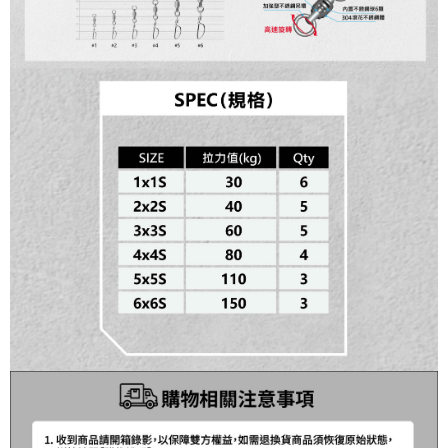
任。
貨到付款（門市自取請勿下單，請聯繫客服）
４．使用「AFTEE先享後付」時，將依據個別帳號之用戶狀況，依本公司即
時審查核予不同之上限額度；若仍有額度不足之情形，本公司將視審查結果
每筆NT$200，滿NT$3,000(含以上)免運費
請求用戶進行身份認證。
５．嚴禁一人註冊多個帳號或使用他人資訊註冊。若發現惡意使用之情形，
國家/地區配送(**下單前請私訊客服確認實際運費(運費另
查看運費
恩沛科技股份有限公司將有權停止該用戶之使用額度並採取法律行動。
計)，訂單才得以成立**)