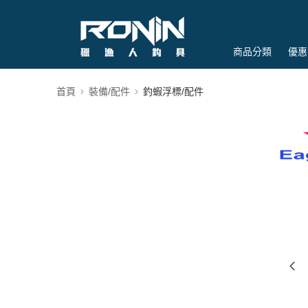
商品分類
優惠
首頁
裝備/配件
釣蝦浮標/配件