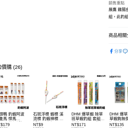
街口支付
銷售重點
臺灣中
匯豐（
展鷹 雞腸
悠遊付
聯邦商
組，此釣
元大商
大哥付你
玉山商
相關說明
台新國
商品相關分
【大哥付
台灣樂
AFTEE先
1.本服務
2.付款方
相關說明
裝備/配件
流程，驗
分享
【關於「A
ATM付款
主題釣法
完成交易
AFTEE
3.實際核
便利好安
首購、新
4.訂單成
貨到付款
價購 (26)
１．簡單
消。如遇
２．便利
無法說明
３．安心
【繳款方
運送方式
1.分期款
【「AFT
醒簡訊。
１．於結帳
全家取貨
2.透過簡
付」結帳
帳／街口支
每筆NT$6
２．訂單
３．收到繳
【注意事
／ATM／
付款後全
頭鴨 釣蝦阿波
石斑浮標 蝦標 溪
DHM 爆草蝦 除草
DHM 爆
1.本服務
※ 請注意
隻馬 悍馬
流標 釣蝦神標 小
班草蝦釣組 套組
草蝦鉤無倒
每筆NT$6
用戶於交
X145 釣蝦浮標
浮標 石斑標 B411
仕掛 4尺/5尺 釣蝦
版/短版 4
絡購買商品
$179
NT$9
NT$171
NT$135
款買賣價
國蝦標 阿波
釣組 草蝦鈎 H361
蝦鉤 斑節