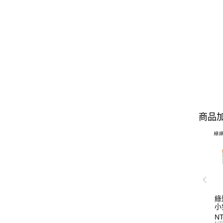
商品加
綠
小
R
NT
泰