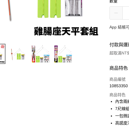
數量
App 結
付款與運
超取滿NT$
付款方式
商品特色
信用卡一
商品編號
10853350
信用卡分
商品特色
3 期 
內含兩
合作金
7尺線
超商取貨
華南商
一包微
Apple Pay
上海商
高感度
國泰世