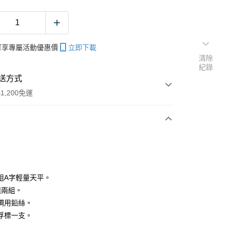
帳可享專屬活動優惠價
立即下載
清除
紀錄
送方式
1,200免運
次付款
期付款
0 利率 每期
NT$116
21家銀行
組A字輕量天平。
庫商業銀行
第一商業銀行
組兩組。
付款
業銀行
彰化商業銀行
調用鉛絲。
業儲蓄銀行
台北富邦商業銀行
浮標一支。
華商業銀行
兆豐國際商業銀行