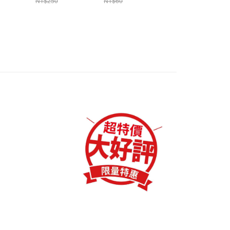
繳納相關費用。
NT$250
NT$60
NT$30
付款
敏 F131
意付款使用「大哥付你分期」之契約關係目的，商店將以您的個人
否成功請以「AFTEE先享後付 」之結帳頁面顯示為準，若有關於
含姓名、電話或地址）提供予台灣大哥大進項蒐集、處理及利
功／繳費後需取消欲退款等相關疑問，請聯繫「AFTEE先享後
0，滿NT$1,200(含以上)免運費
公司與您本人進行分期帳單所需資料之確認、核對及更正。
援中心」
https://netprotections.freshdesk.com/support/home
戶服務條款，請詳閱以下連結：
https://oppay.tw/userRule
1取貨
項】
0，滿NT$1,200(含以上)免運費
恩沛科技股份有限公司提供之「AFTEE先享後付」服務完成之
依本服務之必要範圍內提供個人資料，並將交易相關給付款項請
（門市自取請勿下單，請聯繫客服）
讓予恩沛科技股份有限公司。
個人資料處理事宜，請瀏覽以下網址：
00，滿NT$2,000(含以上)免運費
ee.tw/terms/#terms3
年的使用者請事先徵得法定代理人或監護人之同意方可使用
宅配
E先享後付」，若未經同意申辦者引起之損失，本公司不負相關責
00，滿NT$2,000(含以上)免運費
AFTEE先享後付」時，將依據個別帳號之用戶狀況，依本公司
（門市自取請勿下單，請聯繫客服）
核予不同之上限額度；若仍有額度不足之情形，本公司將視審查
用戶進行身份認證。
00，滿NT$3,000(含以上)免運費
一人註冊多個帳號或使用他人資訊註冊。若發現惡意使用之情
科技股份有限公司將有權停止該用戶之使用額度並採取法律行
配送(**下單前請私訊客服確認實際運費(運費另
查看運費
得以成立**)