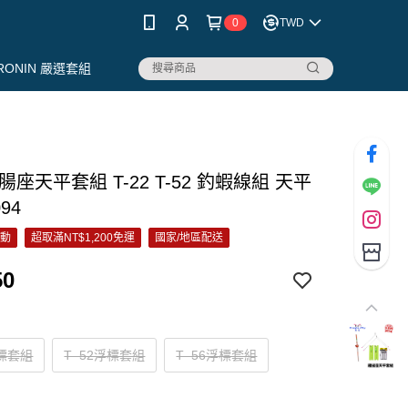
0
TWD
RONIN 嚴選套組
腸座天平套組 T-22 T-52 釣蝦線組 天平
94
活動
超取滿NT$1,200免運
國家/地區配送
50
浮標套組
T–52浮標套組
T–56浮標套組