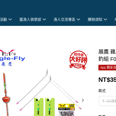
活動
獵漁人俱樂部
漁人交流專區
購物須知
展鷹 雞
釣組 F0
App 獨享
NT$3
款式
T–22