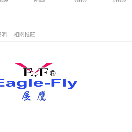
先享後付
$199
NT$10
NT$190
NT$150
7-11取貨
29
H370
H306
2.基於同
※ 交易是
資料（包
是否繳費成
每筆NT$6
用，由本
付客戶支
3.完整用
付款後7-1
【注意事
每筆NT$6
１．透過由
說明
相關推薦
交易，需
一般宅配
求債權轉
２．關於
每筆NT$1
https://aft
３．未成
離島一般
「AFTE
每筆NT$2
任。
４．使用「
貨到付款
即時審查
結果請求
每筆NT$2
５．嚴禁
形，恩沛
國家/地區
動。
計)，訂單才