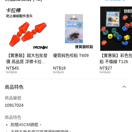
信用卡分期付款
3 期 0 利率 每期
NT$296
21家銀行
合作金庫商業銀行
第一商業銀行
Apple Pay
華南商業銀行
彰化商業銀行
街口支付
上海商業儲蓄銀行
台北富邦商業銀行
國泰世華商業銀行
兆豐國際商業銀行
悠遊付
臺灣中小企業銀行
台中商業銀行
【實惠裝】超大包批發
優質純色咬鉛 T609
【實惠裝】彩色
匯豐（台灣）商業銀行
華泰商業銀行
價 高品質 浮標卡拉棒
鉛 不傷線 T126
大哥付你分期
聯邦商業銀行
遠東國際商業銀行
20入 T086
NT$45
NT$18
NT$27
相關說明
元大商業銀行
永豐商業銀行
NT$50
NT$20
NT$30
【大哥付你分期使用說明】
玉山商業銀行
星展（台灣）商業銀行
AFTEE先享後付
1.本服務由台灣大哥大提供，台灣大哥大用戶可立即使用無須另外申請。
台新國際商業銀行
中國信託商業銀行
商品特色
2.付款方式選擇「大哥付你分期」，訂單成立後會自動跳轉到大哥付的交易
相關說明
台灣樂天信用卡公司
流程，驗證手機門號後，選擇欲分期的期數、繳款截止日，確認付款後即完
【關於「AFTEE先享後付」】
成交易。
商品編號
ATM付款
AFTEE先享後付是「在收到商品之後才付款」的支付方式。 讓您購物簡單
3.實際核准額度、可分期數及費用金額請依後續交易確認頁面所載為準。
10917024
便利好安心！
4.訂單成立30分鐘內，如未前往確認交易或遇審核未通過，訂單將自動取
貨到付款
１．簡單：不需註冊會員、不需綁卡、不需儲值。
消。如遇「轉專審核」未通過狀況，表示未達大哥付你分期系統評分，恕無
２．便利：只要手機號碼，簡訊認證，即可結帳。
商品特色
法說明評估內容。
３．安心：先確認商品／服務後，再付款。
【繳款方式說明】
運送方式
附贈45CM網框。
1.分期款項不併入電信帳單，「大哥付你分期」於每月結算日後寄送繳費提
【「AFTEE先享後付」結帳流程】
玉柄五款長度可挑選還附贈撈網。