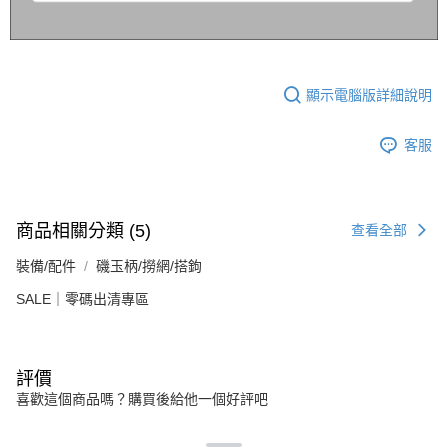
顯示電腦版詳細說明
客服
商品相關分類 (5)
查看全部
裝備/配件
磯玉柄/撈網/搭鉤
SALE｜零碼出清專區
評價
喜歡這個商品嗎？購買後給他一個好評吧