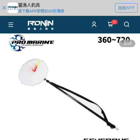
獵漁人釣具
開啟APP
首下載APP即贈$500折價券
0
1
/
10