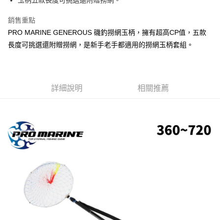
一般宅配（門市自取請勿下單，請聯繫客服）
醒簡訊。
１．於結帳方式選擇「AFTEE先享後付」後，將跳轉至「AFTEE先享後付」
2.透過簡訊連結打開帳單後，可選擇「超商條碼／台灣大直營門市／銀行轉
每筆NT$100，滿NT$2,000(含以上)免運費
結帳頁面，進行簡訊認證並確認金額後，即可完成結帳。
銷售重點
帳／街口支付／iPASS MONEY」等通路繳費。
２．訂單成立數日內，您將收到繳費通知簡訊。
PRO MARINE GENEROUS 磯釣撈網玉柄，擁有超高CP值，五款
大型宅配(門市自取請勿下單，請聯繫客服）
３．收到繳費通知簡訊後14天內，點擊此簡訊中的連結，可透過四大超商／
【注意事項】
ATM／網路銀行／等多元方式進行付款，方視為交易完成。
長度可挑選還附贈撈網，是新手老手都適用的撈網玉柄套組。
每筆NT$150，滿NT$2,000(含以上)免運費
1.本服務係由「台灣大哥大股份有限公司」（以下簡稱本公司）所提供，讓
※ 請注意：結帳手續完成當下不需立刻繳費，但若您需要取消訂單，請聯絡
用戶於交易時，得透過本服務購買商品或服務，並由商店將買賣／分期付款
購買商品的店家。未經商家同意取消之訂單仍視為有效，需透過AFTEE先享
離島一般宅配
買賣價金債權讓與本公司後，依約使用本公司帳單繳交帳款。
後付繳納相關費用。
2.基於同意付款使用「大哥付你分期」之契約關係目的，商店將以您的個人
每筆NT$200，滿NT$2,000(含以上)免運費
※ 交易是否成功請以「AFTEE先享後付 」之結帳頁面顯示為準，若有關於
資料（包含姓名、電話或地址）提供予台灣大哥大進項蒐集、處理及利用，
詳細說明
相關推薦
是否繳費成功／繳費後需取消欲退款等相關疑問，請聯繫「AFTEE先享後付
由本公司與您本人進行分期帳單所需資料之確認、核對及更正。
客戶支援中心」
https://netprotections.freshdesk.com/support/home
貨到付款（門市自取請勿下單，請聯繫客服）
3.完整用戶服務條款，請詳閱以下連結：
https://oppay.tw/userRule
每筆NT$200，滿NT$3,000(含以上)免運費
【注意事項】
１．透過由恩沛科技股份有限公司提供之「AFTEE先享後付」服務完成之交
國家/地區配送(**下單前請私訊客服確認實際運費(運費另
查看運費
易，需依本服務之必要範圍內提供個人資料，並將交易相關給付款項請求債
計)，訂單才得以成立**)
權轉讓予恩沛科技股份有限公司。
２．關於個人資料處理事宜，請瀏覽以下網址：
https://aftee.tw/terms/#terms3
３．未成年的使用者請事先徵得法定代理人或監護人之同意方可使用
「AFTEE先享後付」，若未經同意申辦者引起之損失，本公司不負相關責
任。
４．使用「AFTEE先享後付」時，將依據個別帳號之用戶狀況，依本公司即
時審查核予不同之上限額度；若仍有額度不足之情形，本公司將視審查結果
請求用戶進行身份認證。