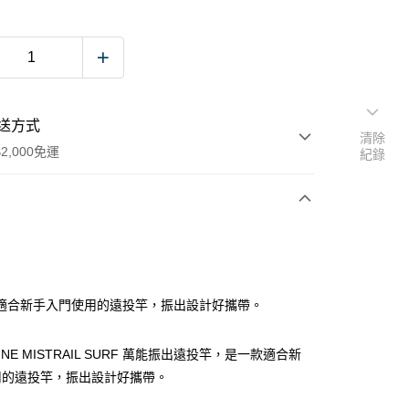
送方式
清除
2,000免運
紀錄
次付款
期付款
0 利率 每期
NT$333
21家銀行
適合新手入門使用的遠投竿，振出設計好攜帶。
庫商業銀行
第一商業銀行
業銀行
彰化商業銀行
RINE MISTRAIL SURF 萬能振出遠投竿，是一款適合新
業儲蓄銀行
台北富邦商業銀行
用的遠投竿，振出設計好攜帶。
華商業銀行
兆豐國際商業銀行
小企業銀行
台中商業銀行