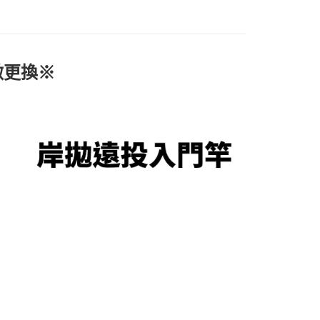
援中心」
https://netprotections.freshdesk.com/support/home
戶服務條款，請詳閱以下連結：
https://oppay.tw/userRule
（門市自取請勿下單，請聯繫客服）
項】
00，滿NT$3,000(含以上)免運費
恩沛科技股份有限公司提供之「AFTEE先享後付」服務完成之
依本服務之必要範圍內提供個人資料，並將交易相關給付款項請
配送(**下單前請私訊客服確認實際運費(運費另
查看運費
讓予恩沛科技股份有限公司。
做更換※
個人資料處理事宜，請瀏覽以下網址：
得以成立**)
ee.tw/terms/#terms3
年的使用者請事先徵得法定代理人或監護人之同意方可使用
E先享後付」，若未經同意申辦者引起之損失，本公司不負相關責
AFTEE先享後付」時，將依據個別帳號之用戶狀況，依本公司
核予不同之上限額度；若仍有額度不足之情形，本公司將視審查
用戶進行身份認證。
一人註冊多個帳號或使用他人資訊註冊。若發現惡意使用之情
科技股份有限公司將有權停止該用戶之使用額度並採取法律行