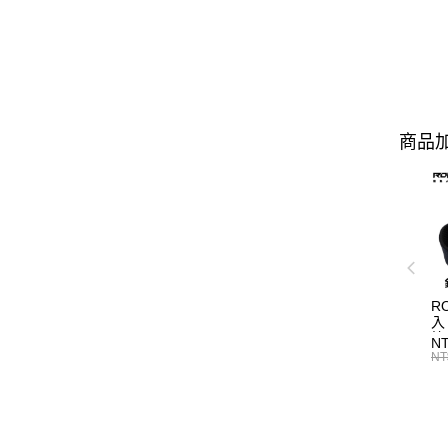
商品加
R
入
N
NT