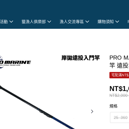
活動
獵漁人俱樂部
漁人交流專區
購物須知
PRO M
竿 遠投
宅配滿NT$
NT$1,
NT$2,000 
規格
25–360