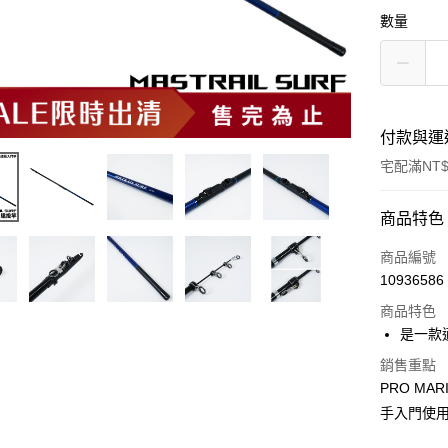
數量
付款與運
宅配滿NT$
付款方式
商品特色
信用卡一
商品編號
10936586
信用卡分
商品特色
3 期 
是一款
合作金
Apple Pay
銷售重點
華南商
PRO MA
街口支付
上海商
手入門使
國泰世
悠遊付
臺灣中