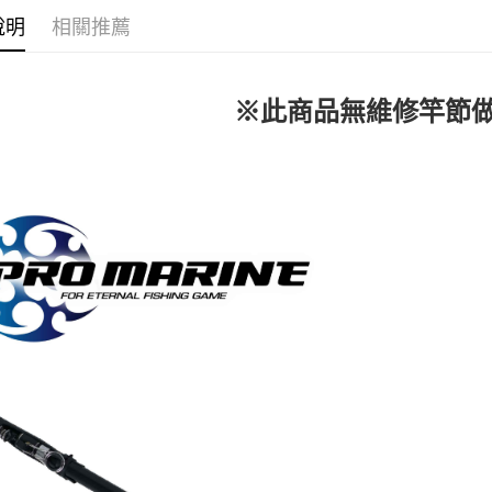
付客戶支
3.完整用
說明
相關推薦
貨到付款
【注意事
每筆NT$2
１．透過由
交易，需
國家/地區
求債權轉
※此商品無維修竿節
２．關於
計)，訂單才
https://aft
３．未成
「AFTE
任。
４．使用「
即時審查
結果請求
５．嚴禁
形，恩沛
動。