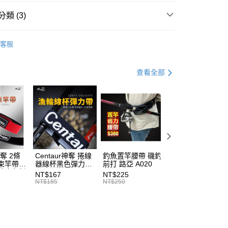
台灣）商業銀行
華泰商業銀行
分期
類 (3)
業銀行
遠東國際商業銀行
業銀行
永豐商業銀行
你分期使用說明】
投竿
業銀行
星展（台灣）商業銀行
享後付
由台灣大哥大提供，台灣大哥大用戶可立即使用無須另外申請。
客服
際商業銀行
中國信託商業銀行
零碼出清專區
式選擇「大哥付你分期」，訂單成立後會自動跳轉到大哥付的交易
天信用卡公司
證手機門號後，選擇欲分期的期數、繳款截止日，確認付款後即
FTEE先享後付」】
PRO MARINE
。
查看全部
先享後付是「在收到商品之後才付款」的支付方式。 讓您購物簡單
准額度、可分期數及費用金額請依後續交易確認頁面所載為準。
心！
立30分鐘內，如未前往確認交易或遇審核未通過，訂單將自動取
：不需註冊會員、不需綁卡、不需儲值。
「轉專審核」未通過狀況，表示未達大哥付你分期系統評分，恕
：只要手機號碼，簡訊認證，即可結帳。
評估內容。
：先確認商品／服務後，再付款。
式說明】
項不併入電信帳單，「大哥付你分期」於每月結算日後寄送繳費提
EE先享後付」結帳流程】
方式選擇「AFTEE先享後付」後，將跳轉至「AFTEE先享後
（門市自取請勿下單，請聯繫客服）
訊連結打開帳單後，可選擇「超商條碼／台灣大直營門市／銀行轉
頁面，進行簡訊認證並確認金額後，即可完成結帳。
付／iPASS MONEY」等通路繳費。
00，滿NT$2,000(含以上)免運費
成立數日內，您將收到繳費通知簡訊。
神奪 2條
Centaur神奪 捲線
釣魚置竿腰帶 磯釣
釣竿橡膠尾塞
束竿帶
器線杯黑色彈力帶
前打 路亞 A020
T513
費通知簡訊後14天內，點擊此簡訊中的連結，可透過四大超商
項】
性魔鬼氈
T227
網路銀行／等多元方式進行付款，方視為交易完成。
(門市自取請勿下單，請聯繫客服）
NT$167
NT$225
NT$27
7
係由「台灣大哥大股份有限公司」（以下簡稱本公司）所提供，讓
NT$185
NT$250
NT$30
：結帳手續完成當下不需立刻繳費，但若您需要取消訂單，請聯
50，滿NT$2,000(含以上)免運費
易時，得透過本服務購買商品或服務，並由商店將買賣／分期付
的店家。未經商家同意取消之訂單仍視為有效，需透過AFTEE
金債權讓與本公司後，依約使用本公司帳單繳交帳款。
繳納相關費用。
宅配
意付款使用「大哥付你分期」之契約關係目的，商店將以您的個人
否成功請以「AFTEE先享後付 」之結帳頁面顯示為準，若有關於
含姓名、電話或地址）提供予台灣大哥大進項蒐集、處理及利
功／繳費後需取消欲退款等相關疑問，請聯繫「AFTEE先享後
00，滿NT$2,000(含以上)免運費
公司與您本人進行分期帳單所需資料之確認、核對及更正。