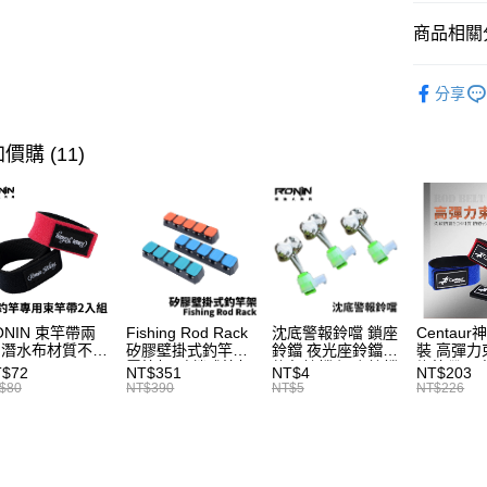
匯豐（
大哥付你
商品相關分
聯邦商
相關說明
元大商
【大哥付
釣竿
遠
玉山商
AFTEE先
1.本服務
分享
台新國
SALE｜
2.付款方
相關說明
台灣樂
流程，驗
【關於「A
品牌專區
價購 (11)
ATM付款
完成交易
AFTEE
3.實際核
便利好安
4.訂單成
貨到付款
１．簡單
消。如遇
２．便利
無法說明
３．安心
【繳款方
運送方式
1.分期款
【「AFT
醒簡訊。
１．於結帳
一般宅配
2.透過簡
付」結帳
帳／街口支
每筆NT$1
２．訂單
ONIN 束竿帶兩
Fishing Rod Rack
沈底警報鈴噹 鎖座
Centaur
 潛水布材質不傷
矽膠壁掛式釣竿架
鈴鐺 夜光座鈴鐺
裝 高彈力
３．收到繳
【注意事
竿 A027
置竿架 壁鎖式竿架
釣魚鈴鐺 沉底鈴鐺
綁竿帶 彈
／ATM／
大型宅配
T$72
NT$351
NT$4
NT$203
釣竿展示架 T1086
1入 可插
束帶 A03
1.本服務
$80
NT$390
NT$5
NT$226
※ 請注意
每筆NT$1
Ø4.5x37mm夜光
用戶於交
絡購買商品
棒 T115
款買賣價
先享後付
離島一般
2.基於同
※ 交易是
資料（包
是否繳費成
每筆NT$2
用，由本