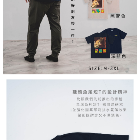
任。
貨到付款（門市自取請勿下單，請聯繫客服）
４．使用「AFTEE先享後付」時，將依據個別帳號之用戶狀況，依本公司即
時審查核予不同之上限額度；若仍有額度不足之情形，本公司將視審查結果
每筆NT$200，滿NT$3,000(含以上)免運費
請求用戶進行身份認證。
５．嚴禁一人註冊多個帳號或使用他人資訊註冊。若發現惡意使用之情形，
國家/地區配送(**下單前請私訊客服確認實際運費(運費另
查看運費
恩沛科技股份有限公司將有權停止該用戶之使用額度並採取法律行動。
計)，訂單才得以成立**)