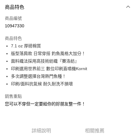
付款方式
商品特色
信用卡一次付款
商品編號
信用卡分期付款
10947330
3 期 0 利率 每期
NT$296
21家銀行
商品特色
合作金庫商業銀行
第一商業銀行
超商取貨付款
7.1 oz 厚磅棉質
華南商業銀行
彰化商業銀行
版型落肩款 日常穿搭 釣魚風格大加分！
Apple Pay
上海商業儲蓄銀行
台北富邦商業銀行
國泰世華商業銀行
兆豐國際商業銀行
面料織法採用高技術紡織『賽洛紡』
街口支付
臺灣中小企業銀行
台中商業銀行
印刷選用世界前三 數位印刷直噴機Kornit
匯豐（台灣）商業銀行
華泰商業銀行
多次調整選擇台灣熱門魚種！
悠遊付
聯邦商業銀行
遠東國際商業銀行
印刷/面料抗氣候 耐久耐洗不損壞
元大商業銀行
永豐商業銀行
大哥付你分期
玉山商業銀行
星展（台灣）商業銀行
相關說明
銷售重點
台新國際商業銀行
中國信託商業銀行
【大哥付你分期使用說明】
您可以不穿但一定要給你的好朋友整一件！
台灣樂天信用卡公司
AFTEE先享後付
1.本服務由台灣大哥大提供，台灣大哥大用戶可立即使用無須另外申請。
2.付款方式選擇「大哥付你分期」，訂單成立後會自動跳轉到大哥付的交易
相關說明
流程，驗證手機門號後，選擇欲分期的期數、繳款截止日，確認付款後即完
【關於「AFTEE先享後付」】
成交易。
ATM付款
AFTEE先享後付是「在收到商品之後才付款」的支付方式。 讓您購物簡單
3.實際核准額度、可分期數及費用金額請依後續交易確認頁面所載為準。
詳細說明
相關推薦
便利好安心！
4.訂單成立30分鐘內，如未前往確認交易或遇審核未通過，訂單將自動取