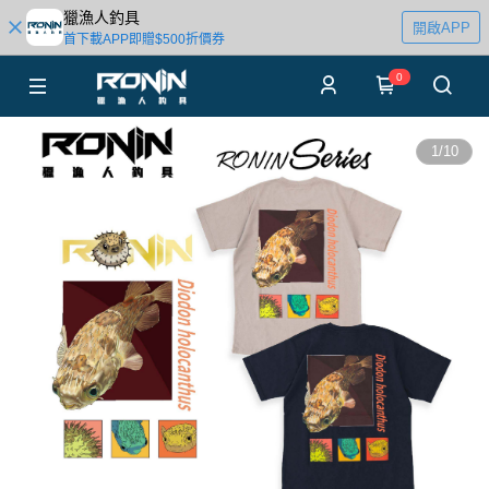
獵漁人釣具
開啟APP
首下載APP即贈$500折價券
0
1
/
10