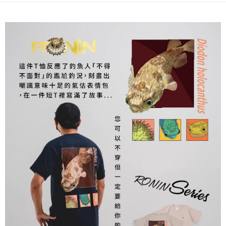
貨到付款
１．簡單：不需註冊會員、不需綁卡、不需儲值。
消。如遇「轉專審核」未通過狀況，表示未達大哥付你分期系統評分，恕無
２．便利：只要手機號碼，簡訊認證，即可結帳。
法說明評估內容。
３．安心：先確認商品／服務後，再付款。
【繳款方式說明】
運送方式
1.分期款項不併入電信帳單，「大哥付你分期」於每月結算日後寄送繳費提
【「AFTEE先享後付」結帳流程】
全家取貨付款
醒簡訊。
１．於結帳方式選擇「AFTEE先享後付」後，將跳轉至「AFTEE先享後付」
2.透過簡訊連結打開帳單後，可選擇「超商條碼／台灣大直營門市／銀行轉
每筆NT$60，滿NT$1,200(含以上)免運費
結帳頁面，進行簡訊認證並確認金額後，即可完成結帳。
帳／街口支付／iPASS MONEY」等通路繳費。
２．訂單成立數日內，您將收到繳費通知簡訊。
付款後全家取貨
３．收到繳費通知簡訊後14天內，點擊此簡訊中的連結，可透過四大超商／
【注意事項】
ATM／網路銀行／等多元方式進行付款，方視為交易完成。
每筆NT$60，滿NT$1,200(含以上)免運費
1.本服務係由「台灣大哥大股份有限公司」（以下簡稱本公司）所提供，讓
※ 請注意：結帳手續完成當下不需立刻繳費，但若您需要取消訂單，請聯絡
用戶於交易時，得透過本服務購買商品或服務，並由商店將買賣／分期付款
購買商品的店家。未經商家同意取消之訂單仍視為有效，需透過AFTEE先享
7-11取貨付款
買賣價金債權讓與本公司後，依約使用本公司帳單繳交帳款。
後付繳納相關費用。
2.基於同意付款使用「大哥付你分期」之契約關係目的，商店將以您的個人
每筆NT$60，滿NT$1,200(含以上)免運費
※ 交易是否成功請以「AFTEE先享後付 」之結帳頁面顯示為準，若有關於
資料（包含姓名、電話或地址）提供予台灣大哥大進項蒐集、處理及利用，
是否繳費成功／繳費後需取消欲退款等相關疑問，請聯繫「AFTEE先享後付
由本公司與您本人進行分期帳單所需資料之確認、核對及更正。
客戶支援中心」
https://netprotections.freshdesk.com/support/home
付款後7-11取貨
3.完整用戶服務條款，請詳閱以下連結：
https://oppay.tw/userRule
每筆NT$60，滿NT$1,200(含以上)免運費
【注意事項】
１．透過由恩沛科技股份有限公司提供之「AFTEE先享後付」服務完成之交
一般宅配（門市自取請勿下單，請聯繫客服）
易，需依本服務之必要範圍內提供個人資料，並將交易相關給付款項請求債
權轉讓予恩沛科技股份有限公司。
每筆NT$100，滿NT$2,000(含以上)免運費
２．關於個人資料處理事宜，請瀏覽以下網址：
https://aftee.tw/terms/#terms3
離島一般宅配
３．未成年的使用者請事先徵得法定代理人或監護人之同意方可使用
每筆NT$200，滿NT$2,000(含以上)免運費
「AFTEE先享後付」，若未經同意申辦者引起之損失，本公司不負相關責