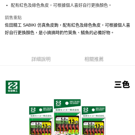
貨到付款
１．簡單：不需註冊會員、不需綁卡、不需儲值。
消。如遇「轉專審核」未通過狀況，表示未達大哥付你分期系統評分，恕無
配有紅色及綠色魚皮，可根據個人喜好自行更換顏色。
２．便利：只要手機號碼，簡訊認證，即可結帳。
法說明評估內容。
３．安心：先確認商品／服務後，再付款。
【繳款方式說明】
運送方式
銷售重點
1.分期款項不併入電信帳單，「大哥付你分期」於每月結算日後寄送繳費提
【「AFTEE先享後付」結帳流程】
佐田精工 SABIKI 仿真魚皮鉤，配有紅色及綠色魚皮，可根據個人喜
全家取貨付款
醒簡訊。
１．於結帳方式選擇「AFTEE先享後付」後，將跳轉至「AFTEE先享後付」
2.透過簡訊連結打開帳單後，可選擇「超商條碼／台灣大直營門市／銀行轉
好自行更換顏色，是小搞搞時釣竹筴魚、鯖魚的必備好物。
每筆NT$60，滿NT$1,200(含以上)免運費
結帳頁面，進行簡訊認證並確認金額後，即可完成結帳。
帳／街口支付／iPASS MONEY」等通路繳費。
２．訂單成立數日內，您將收到繳費通知簡訊。
付款後全家取貨
３．收到繳費通知簡訊後14天內，點擊此簡訊中的連結，可透過四大超商／
【注意事項】
ATM／網路銀行／等多元方式進行付款，方視為交易完成。
每筆NT$60，滿NT$1,200(含以上)免運費
1.本服務係由「台灣大哥大股份有限公司」（以下簡稱本公司）所提供，讓
※ 請注意：結帳手續完成當下不需立刻繳費，但若您需要取消訂單，請聯絡
詳細說明
相關推薦
用戶於交易時，得透過本服務購買商品或服務，並由商店將買賣／分期付款
購買商品的店家。未經商家同意取消之訂單仍視為有效，需透過AFTEE先享
7-11取貨付款
買賣價金債權讓與本公司後，依約使用本公司帳單繳交帳款。
後付繳納相關費用。
2.基於同意付款使用「大哥付你分期」之契約關係目的，商店將以您的個人
每筆NT$60，滿NT$1,200(含以上)免運費
※ 交易是否成功請以「AFTEE先享後付 」之結帳頁面顯示為準，若有關於
資料（包含姓名、電話或地址）提供予台灣大哥大進項蒐集、處理及利用，
是否繳費成功／繳費後需取消欲退款等相關疑問，請聯繫「AFTEE先享後付
由本公司與您本人進行分期帳單所需資料之確認、核對及更正。
客戶支援中心」
https://netprotections.freshdesk.com/support/home
付款後7-11取貨
3.完整用戶服務條款，請詳閱以下連結：
https://oppay.tw/userRule
每筆NT$60，滿NT$1,200(含以上)免運費
【注意事項】
１．透過由恩沛科技股份有限公司提供之「AFTEE先享後付」服務完成之交
一般宅配（門市自取請勿下單，請聯繫客服）
易，需依本服務之必要範圍內提供個人資料，並將交易相關給付款項請求債
權轉讓予恩沛科技股份有限公司。
每筆NT$100，滿NT$2,000(含以上)免運費
２．關於個人資料處理事宜，請瀏覽以下網址：
https://aftee.tw/terms/#terms3
離島一般宅配
３．未成年的使用者請事先徵得法定代理人或監護人之同意方可使用
每筆NT$200，滿NT$2,000(含以上)免運費
「AFTEE先享後付」，若未經同意申辦者引起之損失，本公司不負相關責