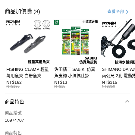
付款方式
信用卡一次付款
商品加價購 (8)
查看全部
信用卡分期付款
3 期 0 利率 每期
NT$5
21家銀行
合作金庫商業銀行
第一商業銀行
超商取貨付款
華南商業銀行
彰化商業銀行
Apple Pay
上海商業儲蓄銀行
台北富邦商業銀行
國泰世華商業銀行
兆豐國際商業銀行
街口支付
臺灣中小企業銀行
台中商業銀行
FISHING CLAMP 輕量
佐田精工 SABIKI 仿真
SHIMANO DAI
匯豐（台灣）商業銀行
華泰商業銀行
萬用魚夾 白帶魚夾 船
魚皮鉤 小搞搞仕掛 船
兩公尺 2孔 電動
悠遊付
聯邦商業銀行
遠東國際商業銀行
釣魚夾 可單手操作
釣 竹筴 鯖魚 H375
奶瓶電源線 奶瓶
NT$162
NT$13
NT$315
元大商業銀行
永豐商業銀行
NT$180
NT$15
NT$350
大哥付你分期
T1090
線 T998
玉山商業銀行
星展（台灣）商業銀行
相關說明
台新國際商業銀行
中國信託商業銀行
商品特色
【大哥付你分期使用說明】
台灣樂天信用卡公司
AFTEE先享後付
1.本服務由台灣大哥大提供，台灣大哥大用戶可立即使用無須另外申請。
商品編號
2.付款方式選擇「大哥付你分期」，訂單成立後會自動跳轉到大哥付的交易
相關說明
流程，驗證手機門號後，選擇欲分期的期數、繳款截止日，確認付款後即完
10974707
【關於「AFTEE先享後付」】
成交易。
ATM付款
AFTEE先享後付是「在收到商品之後才付款」的支付方式。 讓您購物簡單
3.實際核准額度、可分期數及費用金額請依後續交易確認頁面所載為準。
便利好安心！
商品特色
4.訂單成立30分鐘內，如未前往確認交易或遇審核未通過，訂單將自動取