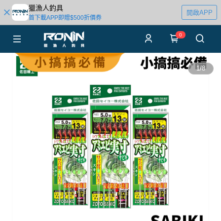
獵漁人釣具
開啟APP
首下載APP即贈$500折價券
0
1
/
8