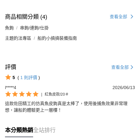
商品相關分類 (4)
查看全部
魚鉤
串鉤/連鉤/仕掛
主題釣法專區
船釣小搞搞裝備指南
評價
查看全部
5
(
1
則評價
)
l*****4
2026/06/13
|
紅魚皮款/20＃
這款佐田精工的仿真魚皮鉤真是太棒了，使用後捕魚效果非常理
想，讓船釣體驗更上一層樓！
本分類熱銷
全站排行