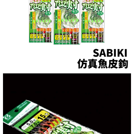
任。
貨到付款（門市自取請勿下單，請聯繫客服）
４．使用「AFTEE先享後付」時，將依據個別帳號之用戶狀況，依本公司即
時審查核予不同之上限額度；若仍有額度不足之情形，本公司將視審查結果
每筆NT$200，滿NT$3,000(含以上)免運費
請求用戶進行身份認證。
５．嚴禁一人註冊多個帳號或使用他人資訊註冊。若發現惡意使用之情形，
國家/地區配送(**下單前請私訊客服確認實際運費(運費另
查看運費
恩沛科技股份有限公司將有權停止該用戶之使用額度並採取法律行動。
計)，訂單才得以成立**)