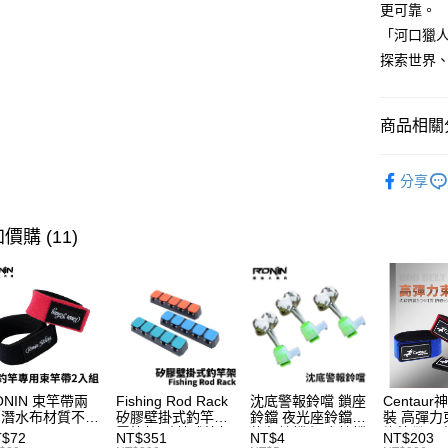
是否繳費成
每筆NT$2
更可靠。
用，由本
付客戶支
3.完整用
「河口獵
貨到付款
【注意事
探索世界
每筆NT$2
１．透過由
交易，需
國家/地區
求債權轉
商品相關分
２．關於
計)，訂單才
https://aft
釣竿
３．未成
海
分享
「AFTE
品牌專區
任。
４．使用「
釣竿
攜
價購 (11)
即時審查
結果請求
５．嚴禁
形，恩沛
動。
ONIN 束竿帶兩
Fishing Rod Rack
沈底警報鈴噹 鎖座
Centaur
 潛水布材質不傷
矽膠壁掛式釣竿架
鈴鐺 夜光座鈴鐺
裝 高彈力
竿 A027
置竿架 壁鎖式竿架
釣魚鈴鐺 沉底鈴鐺
綁竿帶 彈
T$72
NT$351
NT$4
NT$203