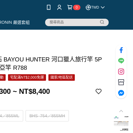
0
TWD
RONIN 嚴選套組
拓 BAYOU HUNTER 河口獵人旅行竿 5P
亞竿 R788
活動
宅配滿NT$2,000免運
國家/地區配送
300 ~ NT$8,400
24／855ML
BHS–754／855MH