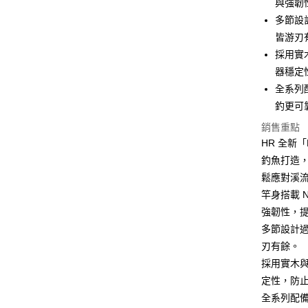
與強韌
悠遊付
臺灣中
多節設
匯豐（
大哥付你
聯邦商
皆游刃
相關說明
元大商
採用實
【大哥付
玉山商
AFTEE先
1.本服務
器穩定
台新國
2.付款方
相關說明
全系列配
台灣樂
流程，驗
【關於「A
釣更可
ATM付款
完成交易
AFTEE
3.實際核
便利好安
銷售重點
4.訂單成
貨到付款
１．簡單
HR 全新
消。如遇
２．便利
無法說明
釣魚打造
３．安心
【繳款方
鬆應對溪
運送方式
1.分期款
【「AFT
竿身搭載 N
醒簡訊。
１．於結帳
一般宅配
2.透過簡
付」結帳
強韌性，
帳／街口支
每筆NT$1
２．訂單
多節設計
３．收到繳
【注意事
刃有餘。
／ATM／
大型宅配
1.本服務
※ 請注意
採用實木
每筆NT$1
用戶於交
絡購買商品
定性，防
款買賣價
先享後付
離島一般
2.基於同
※ 交易是
全系列配備
資料（包