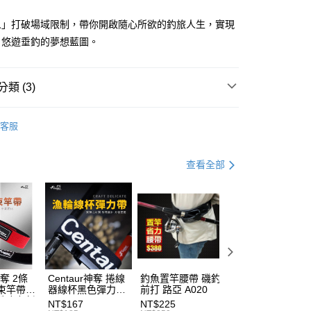
功／繳費後需取消欲退款等相關疑問，請聯繫「AFTEE先享後
00，滿NT$2,000(含以上)免運費
公司與您本人進行分期帳單所需資料之確認、核對及更正。
援中心」
https://netprotections.freshdesk.com/support/home
戶服務條款，請詳閱以下連結：
https://oppay.tw/userRule
人」打破場域限制，帶你開啟隨心所欲的釣旅人生，實現
（門市自取請勿下單，請聯繫客服）
項】
、悠遊垂釣的夢想藍圖。
00，滿NT$3,000(含以上)免運費
恩沛科技股份有限公司提供之「AFTEE先享後付」服務完成之
依本服務之必要範圍內提供個人資料，並將交易相關給付款項請
配送(**下單前請私訊客服確認實際運費(運費另
查看運費
讓予恩沛科技股份有限公司。
類 (3)
個人資料處理事宜，請瀏覽以下網址：
得以成立**)
ee.tw/terms/#terms3
年的使用者請事先徵得法定代理人或監護人之同意方可使用
水路亞竿
客服
E先享後付」，若未經同意申辦者引起之損失，本公司不負相關責
Hearty Rise 漁拓
AFTEE先享後付」時，將依據個別帳號之用戶狀況，依本公司
便式路亞旅竿
核予不同之上限額度；若仍有額度不足之情形，本公司將視審查
查看全部
用戶進行身份認證。
一人註冊多個帳號或使用他人資訊註冊。若發現惡意使用之情
科技股份有限公司將有權停止該用戶之使用額度並採取法律行
神奪 2條
Centaur神奪 捲線
釣魚置竿腰帶 磯釣
釣竿橡膠尾塞
束竿帶
器線杯黑色彈力帶
前打 路亞 A020
T513
性魔鬼氈
T227
NT$167
NT$225
NT$27