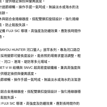
性，提供穩定操控與優異感度。
小企業銀行
台中商業銀行
計過節順暢，操作手感一氣呵成，無論淡水或海水釣法
台灣）商業銀行
華泰商業銀行
分期
業銀行
遠東國際商業銀行
有餘。
業銀行
永豐商業銀行
木與鋁合金捲線器座，搭配雙鎖扣旋鈕設計，強化捲線
你分期使用說明】
業銀行
星展（台灣）商業銀行
享後付
由台灣大哥大提供，台灣大哥大用戶可立即使用無須另外申請。
性，防止鬆脫失誤。
際商業銀行
中國信託商業銀行
式選擇「大哥付你分期」，訂單成立後會自動跳轉到大哥付的交易
備 FUJI SIC 導環，高強度及防纏效果，應對長時間作
天信用卡公司
證手機門號後，選擇欲分期的期數、繳款截止日，確認付款後即
FTEE先享後付」】
靠。
。
先享後付是「在收到商品之後才付款」的支付方式。 讓您購物簡單
准額度、可分期數及費用金額請依後續交易確認頁面所載為準。
心！
立30分鐘內，如未前往確認交易或遇審核未通過，訂單將自動取
：不需註冊會員、不需綁卡、不需儲值。
「BAYOU HUNTER 河口獵人」旅竿系列，專為河口路亞
「轉專審核」未通過狀況，表示未達大哥付你分期系統評分，恕
：只要手機號碼，簡訊認證，即可結帳。
評估內容。
，採用變節可變長度設計，能依照釣場需求靈活調整，輕
：先確認商品／服務後，再付款。
式說明】
流、河口、港灣、堤防等多元場域。
項不併入電信帳單，「大哥付你分期」於每月結算日後寄送繳費提
EE先享後付」結帳流程】
ET-V III 結構與 SNVC 超高密度碳纖維，兼具高強度與
方式選擇「AFTEE先享後付」後，將跳轉至「AFTEE先享後
（門市自取請勿下單，請聯繫客服）
訊連結打開帳單後，可選擇「超商條碼／台灣大直營門市／銀行轉
頁面，進行簡訊認證並確認金額後，即可完成結帳。
提供穩定操控與優異感度。
付／iPASS MONEY」等通路繳費。
00，滿NT$2,000(含以上)免運費
成立數日內，您將收到繳費通知簡訊。
過節順暢，操作手感一氣呵成，無論淡水或海水釣法皆游
費通知簡訊後14天內，點擊此簡訊中的連結，可透過四大超商
項】
網路銀行／等多元方式進行付款，方視為交易完成。
(門市自取請勿下單，請聯繫客服）
係由「台灣大哥大股份有限公司」（以下簡稱本公司）所提供，讓
：結帳手續完成當下不需立刻繳費，但若您需要取消訂單，請聯
與鋁合金捲線器座，搭配雙鎖扣旋鈕設計，強化捲線器穩
50，滿NT$2,000(含以上)免運費
易時，得透過本服務購買商品或服務，並由商店將買賣／分期付
的店家。未經商家同意取消之訂單仍視為有效，需透過AFTEE
止鬆脫失誤。
金債權讓與本公司後，依約使用本公司帳單繳交帳款。
繳納相關費用。
宅配
意付款使用「大哥付你分期」之契約關係目的，商店將以您的個人
否成功請以「AFTEE先享後付 」之結帳頁面顯示為準，若有關於
 FUJI SIC 導環，高強度及防纏效果，應對長時間作釣
含姓名、電話或地址）提供予台灣大哥大進項蒐集、處理及利