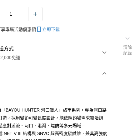
帳可享專屬活動優惠價
立即下載
清除
送方式
紀錄
2,000免運
次付款
期付款
0 利率 每期
NT$2,766
21家銀行
新「BAYOU HUNTER 河口獵人」旅竿系列，專為河口路
庫商業銀行
第一商業銀行
打造，採用變節可變長度設計，能依照釣場需求靈活調
業銀行
彰化商業銀行
鬆應對溪流、河口、港灣、堤防等多元場域。
業儲蓄銀行
台北富邦商業銀行
 NET-V III 結構與 SNVC 超高密度碳纖維，兼具高強度
華商業銀行
兆豐國際商業銀行