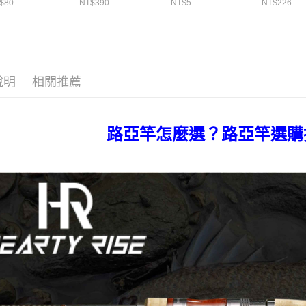
釣竿展示架 T1086
1入 可插
束帶 A03
$80
NT$390
NT$5
NT$226
Ø4.5x37mm夜光
棒 T115
說明
相關推薦
路亞竿怎麼選？路亞竿選購