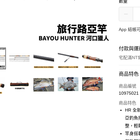
數量
App 結
付款與運
宅配滿NT$
付款方式
商品特色
信用卡一
商品編號
10975021
信用卡分
商品特色
3 期 
HR 全
合作金
亞釣魚
Apple Pay
華南商
整，輕
街口支付
上海商
竿身搭載
國泰世