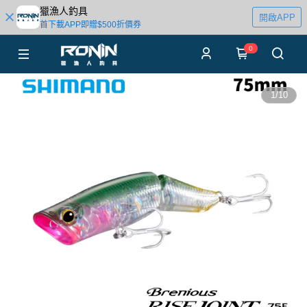
獵漁人釣具
開啟APP
首下載APP即贈$500折價券
0
1
/
10