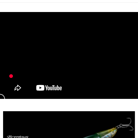
２．便利：只要手機號碼，簡訊認證，即可結帳。
法說明評估內容。
３．安心：先確認商品／服務後，再付款。
【繳款方式說明】
運送方式
1.分期款項不併入電信帳單，「大哥付你分期」於每月結算日後寄送繳費提
【「AFTEE先享後付」結帳流程】
全家取貨付款
醒簡訊。
１．於結帳方式選擇「AFTEE先享後付」後，將跳轉至「AFTEE先享後付」
2.透過簡訊連結打開帳單後，可選擇「超商條碼／台灣大直營門市／銀行轉
每筆NT$60，滿NT$1,200(含以上)免運費
結帳頁面，進行簡訊認證並確認金額後，即可完成結帳。
帳／街口支付／iPASS MONEY」等通路繳費。
２．訂單成立數日內，您將收到繳費通知簡訊。
付款後全家取貨
３．收到繳費通知簡訊後14天內，點擊此簡訊中的連結，可透過四大超商／
【注意事項】
ATM／網路銀行／等多元方式進行付款，方視為交易完成。
每筆NT$60，滿NT$1,200(含以上)免運費
1.本服務係由「台灣大哥大股份有限公司」（以下簡稱本公司）所提供，讓
※ 請注意：結帳手續完成當下不需立刻繳費，但若您需要取消訂單，請聯絡
用戶於交易時，得透過本服務購買商品或服務，並由商店將買賣／分期付款
購買商品的店家。未經商家同意取消之訂單仍視為有效，需透過AFTEE先享
7-11取貨付款
買賣價金債權讓與本公司後，依約使用本公司帳單繳交帳款。
後付繳納相關費用。
2.基於同意付款使用「大哥付你分期」之契約關係目的，商店將以您的個人
每筆NT$60，滿NT$1,200(含以上)免運費
※ 交易是否成功請以「AFTEE先享後付 」之結帳頁面顯示為準，若有關於
資料（包含姓名、電話或地址）提供予台灣大哥大進項蒐集、處理及利用，
是否繳費成功／繳費後需取消欲退款等相關疑問，請聯繫「AFTEE先享後付
由本公司與您本人進行分期帳單所需資料之確認、核對及更正。
客戶支援中心」
https://netprotections.freshdesk.com/support/home
付款後7-11取貨
3.完整用戶服務條款，請詳閱以下連結：
https://oppay.tw/userRule
每筆NT$60，滿NT$1,200(含以上)免運費
【注意事項】
１．透過由恩沛科技股份有限公司提供之「AFTEE先享後付」服務完成之交
一般宅配（門市自取請勿下單，請聯繫客服）
易，需依本服務之必要範圍內提供個人資料，並將交易相關給付款項請求債
權轉讓予恩沛科技股份有限公司。
每筆NT$100，滿NT$2,000(含以上)免運費
２．關於個人資料處理事宜，請瀏覽以下網址：
https://aftee.tw/terms/#terms3
離島一般宅配
３．未成年的使用者請事先徵得法定代理人或監護人之同意方可使用
每筆NT$200，滿NT$2,000(含以上)免運費
「AFTEE先享後付」，若未經同意申辦者引起之損失，本公司不負相關責
任。