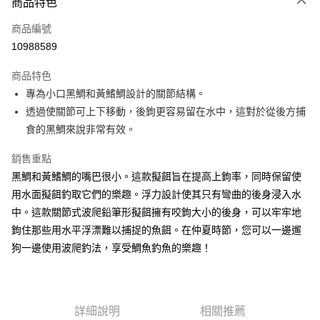
商品特色
信用卡一次付款
商品編號
信用卡分期付款
10988589
3 期 0 利率 每期
NT$126
21家銀行
商品特色
合作金庫商業銀行
第一商業銀行
超商取貨付款
專為小口黑鯛和黃鰭鯛設計的關節結構。
華南商業銀行
彰化商業銀行
透過使關節可上下移動，後鉤更容易留在水中，這對於從後方捕
Apple Pay
上海商業儲蓄銀行
台北富邦商業銀行
國泰世華商業銀行
兆豐國際商業銀行
食的黑鯛來說非常有效。
街口支付
臺灣中小企業銀行
台中商業銀行
銷售重點
匯豐（台灣）商業銀行
華泰商業銀行
悠遊付
聯邦商業銀行
遠東國際商業銀行
黑鯛和黃鰭鯛的嘴巴很小。這款擬餌旨在提高上鉤率，同時保留使
元大商業銀行
永豐商業銀行
大哥付你分期
用水面擬餌釣取它們的樂趣。浮力設計使其只有彎曲的後身浸入水
玉山商業銀行
星展（台灣）商業銀行
相關說明
中。這款關節式波爬鉛筆形擬餌擁有咬鉤大小的後身，可以牢牢地
台新國際商業銀行
中國信託商業銀行
【大哥付你分期使用說明】
鉤住那些用水平浮漂難以捕捉的魚餌。在仲夏時節，您可以一邊遛
台灣樂天信用卡公司
AFTEE先享後付
1.本服務由台灣大哥大提供，台灣大哥大用戶可立即使用無須另外申請。
狗一邊使用波爬釣法，享受鯛魚釣魚的樂趣！
2.付款方式選擇「大哥付你分期」，訂單成立後會自動跳轉到大哥付的交易
相關說明
流程，驗證手機門號後，選擇欲分期的期數、繳款截止日，確認付款後即完
【關於「AFTEE先享後付」】
成交易。
ATM付款
AFTEE先享後付是「在收到商品之後才付款」的支付方式。 讓您購物簡單
3.實際核准額度、可分期數及費用金額請依後續交易確認頁面所載為準。
便利好安心！
4.訂單成立30分鐘內，如未前往確認交易或遇審核未通過，訂單將自動取
貨到付款
１．簡單：不需註冊會員、不需綁卡、不需儲值。
詳細說明
相關推薦
消。如遇「轉專審核」未通過狀況，表示未達大哥付你分期系統評分，恕無