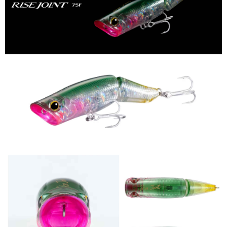
貨到付款（門市自取請勿下單，請聯繫客服）
４．使用「AFTEE先享後付」時，將依據個別帳號之用戶狀況，依本公司即
時審查核予不同之上限額度；若仍有額度不足之情形，本公司將視審查結果
每筆NT$200，滿NT$3,000(含以上)免運費
請求用戶進行身份認證。
５．嚴禁一人註冊多個帳號或使用他人資訊註冊。若發現惡意使用之情形，
恩沛科技股份有限公司將有權停止該用戶之使用額度並採取法律行動。