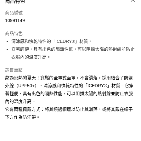
商品特色
信用卡一次付款
商品編號
信用卡分期付款
10991149
3 期 0 利率 每期
NT$250
21家銀行
商品特色
合作金庫商業銀行
第一商業銀行
超商取貨付款
清涼感和快乾特性的「ICEDRY®」材質。
華南商業銀行
彰化商業銀行
穿著輕便，具有出色的隔熱性能，可以阻擋太陽的熱射線並防止
Apple Pay
上海商業儲蓄銀行
台北富邦商業銀行
國泰世華商業銀行
兆豐國際商業銀行
衣服內的溫度升高。
街口支付
臺灣中小企業銀行
台中商業銀行
銷售重點
匯豐（台灣）商業銀行
華泰商業銀行
悠遊付
聯邦商業銀行
遠東國際商業銀行
熬過炎熱的夏天！寬鬆的全罩式面罩，不會滑落，採用結合了防紫
元大商業銀行
永豐商業銀行
大哥付你分期
外線（UPF50+）、清涼感和快乾特性的「ICEDRY®」材質。它穿
玉山商業銀行
星展（台灣）商業銀行
相關說明
著輕便，具有出色的隔熱性能，可以阻擋太陽的熱射線並防止衣服
台新國際商業銀行
中國信託商業銀行
【大哥付你分期使用說明】
內的溫度升高。
台灣樂天信用卡公司
AFTEE先享後付
1.本服務由台灣大哥大提供，台灣大哥大用戶可立即使用無須另外申請。
它有兩種佩戴方式：將其繞過帽簷以防止其滑落，或將其戴在帽子
2.付款方式選擇「大哥付你分期」，訂單成立後會自動跳轉到大哥付的交易
相關說明
下方作為防汗帶。
流程，驗證手機門號後，選擇欲分期的期數、繳款截止日，確認付款後即完
【關於「AFTEE先享後付」】
成交易。
ATM付款
AFTEE先享後付是「在收到商品之後才付款」的支付方式。 讓您購物簡單
3.實際核准額度、可分期數及費用金額請依後續交易確認頁面所載為準。
便利好安心！
4.訂單成立30分鐘內，如未前往確認交易或遇審核未通過，訂單將自動取
貨到付款
１．簡單：不需註冊會員、不需綁卡、不需儲值。
消。如遇「轉專審核」未通過狀況，表示未達大哥付你分期系統評分，恕無