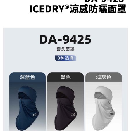
貨到付款（門市自取請勿下單，請聯繫客服）
４．使用「AFTEE先享後付」時，將依據個別帳號之用戶狀況，依本公司即
時審查核予不同之上限額度；若仍有額度不足之情形，本公司將視審查結果
每筆NT$200，滿NT$3,000(含以上)免運費
請求用戶進行身份認證。
５．嚴禁一人註冊多個帳號或使用他人資訊註冊。若發現惡意使用之情形，
恩沛科技股份有限公司將有權停止該用戶之使用額度並採取法律行動。