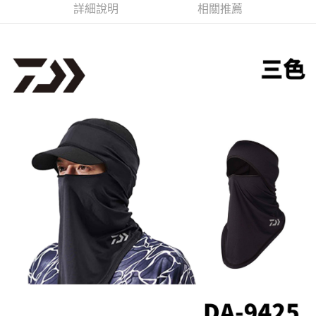
２．便利：只要手機號碼，簡訊認證，即可結帳。
詳細說明
相關推薦
法說明評估內容。
３．安心：先確認商品／服務後，再付款。
【繳款方式說明】
運送方式
1.分期款項不併入電信帳單，「大哥付你分期」於每月結算日後寄送繳費提
【「AFTEE先享後付」結帳流程】
全家取貨付款
醒簡訊。
１．於結帳方式選擇「AFTEE先享後付」後，將跳轉至「AFTEE先享後付」
2.透過簡訊連結打開帳單後，可選擇「超商條碼／台灣大直營門市／銀行轉
每筆NT$60，滿NT$1,200(含以上)免運費
結帳頁面，進行簡訊認證並確認金額後，即可完成結帳。
帳／街口支付／iPASS MONEY」等通路繳費。
２．訂單成立數日內，您將收到繳費通知簡訊。
付款後全家取貨
３．收到繳費通知簡訊後14天內，點擊此簡訊中的連結，可透過四大超商／
【注意事項】
ATM／網路銀行／等多元方式進行付款，方視為交易完成。
每筆NT$60，滿NT$1,200(含以上)免運費
1.本服務係由「台灣大哥大股份有限公司」（以下簡稱本公司）所提供，讓
※ 請注意：結帳手續完成當下不需立刻繳費，但若您需要取消訂單，請聯絡
用戶於交易時，得透過本服務購買商品或服務，並由商店將買賣／分期付款
購買商品的店家。未經商家同意取消之訂單仍視為有效，需透過AFTEE先享
7-11取貨付款
買賣價金債權讓與本公司後，依約使用本公司帳單繳交帳款。
後付繳納相關費用。
2.基於同意付款使用「大哥付你分期」之契約關係目的，商店將以您的個人
每筆NT$60，滿NT$1,200(含以上)免運費
※ 交易是否成功請以「AFTEE先享後付 」之結帳頁面顯示為準，若有關於
資料（包含姓名、電話或地址）提供予台灣大哥大進項蒐集、處理及利用，
是否繳費成功／繳費後需取消欲退款等相關疑問，請聯繫「AFTEE先享後付
由本公司與您本人進行分期帳單所需資料之確認、核對及更正。
客戶支援中心」
https://netprotections.freshdesk.com/support/home
付款後7-11取貨
3.完整用戶服務條款，請詳閱以下連結：
https://oppay.tw/userRule
每筆NT$60，滿NT$1,200(含以上)免運費
【注意事項】
１．透過由恩沛科技股份有限公司提供之「AFTEE先享後付」服務完成之交
一般宅配（門市自取請勿下單，請聯繫客服）
易，需依本服務之必要範圍內提供個人資料，並將交易相關給付款項請求債
權轉讓予恩沛科技股份有限公司。
每筆NT$100，滿NT$2,000(含以上)免運費
２．關於個人資料處理事宜，請瀏覽以下網址：
https://aftee.tw/terms/#terms3
離島一般宅配
３．未成年的使用者請事先徵得法定代理人或監護人之同意方可使用
每筆NT$200，滿NT$2,000(含以上)免運費
「AFTEE先享後付」，若未經同意申辦者引起之損失，本公司不負相關責
任。