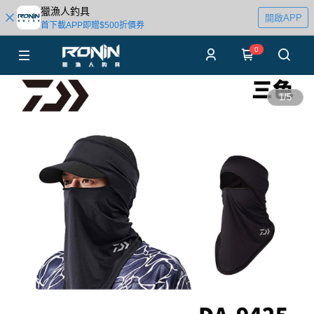
獵漁人釣具
開啟APP
首下載APP即贈$500折價券
0
1
/
5