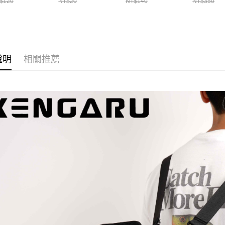
是否繳費成
$120
NT$20
NT$140
NT$350
每筆NT$2
毒 加厚加大版 透
加亮盒 
用，由本
付客戶支
抽袋 / 砲管袋 / 軟
3.完整用
貨到付款
絲花枝袋 / 漁貨袋
【注意事
T999
每筆NT$2
１．透過由
交易，需
國家/地區
求債權轉
說明
相關推薦
２．關於
計)，訂單才
https://aft
３．未成
「AFTE
任。
４．使用「
即時審查
結果請求
５．嚴禁
形，恩沛
動。