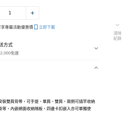
帳可享專屬活動優惠價
立即下載
清除
紀錄
送方式
2,000免運
次付款
期付款
0 利率 每期
NT$616
21家銀行
安裝雙肩背帶，可手提、單肩、雙肩，兩側可插竿收納
庫商業銀行
第一商業銀行
掛等，內嵌網面收納隔板，四邊卡扣嵌入亦可單獨使
業銀行
彰化商業銀行
業儲蓄銀行
台北富邦商業銀行
華商業銀行
兆豐國際商業銀行