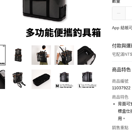
數量
App 結
付款與運
宅配滿NT$
付款方式
商品特色
信用卡一
商品編號
11037922
信用卡分
商品特色
3 期 
背面可
合作金
標盒仕
Apple Pay
華南商
用。
街口支付
上海商
銷售重點
國泰世