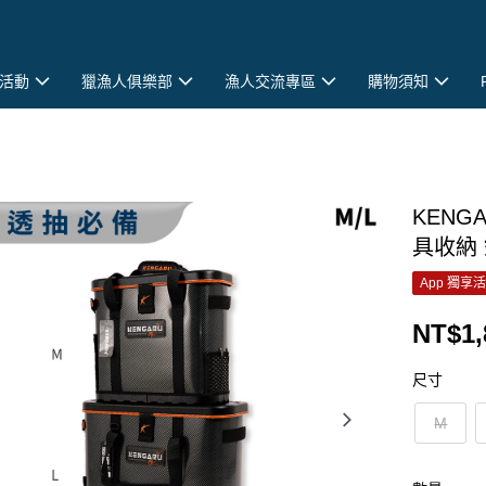
活動
獵漁人俱樂部
漁人交流專區
購物須知
KENG
具收納 
App 獨享
NT$1,
尺寸
M