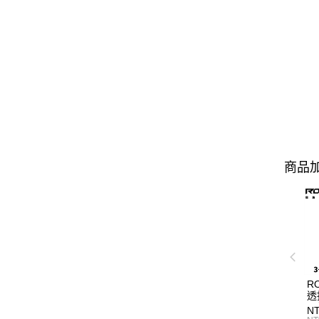
商品加
R
透
工
NT
海