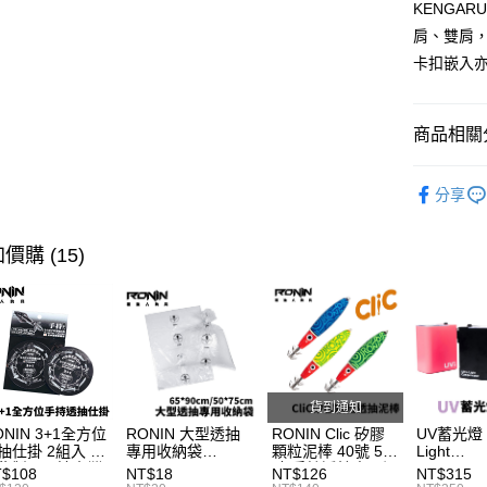
悠遊付
KENGA
臺灣中
匯豐（
肩、雙肩
大哥付你
聯邦商
卡扣嵌入
相關說明
元大商
【大哥付
玉山商
AFTEE先
1.本服務
台新國
2.付款方
商品相關分
相關說明
台灣樂
流程，驗
【關於「A
ATM付款
完成交易
釣魚收納
AFTEE
3.實際核
分享
便利好安
4.訂單成
貨到付款
主題釣法
１．簡單
消。如遇
２．便利
帥氣老爸
無法說明
價購 (15)
３．安心
【繳款方
運送方式
1.分期款
【「AFT
醒簡訊。
１．於結帳
一般宅配
2.透過簡
付」結帳
帳／街口支
每筆NT$1
２．訂單
３．收到繳
【注意事
／ATM／
大型宅配
1.本服務
貨到通知
※ 請注意
每筆NT$1
用戶於交
絡購買商品
ONIN 3+1全方位
RONIN 大型透抽
RONIN Clic 矽膠
UV蓄光燈 U
款買賣價
先享後付
抽仕掛 2組入 手
專用收納袋
顆粒泥棒 40號 50
Light
離島一般
2.基於同
秘製！最適台灣
65*90cm/50*75cm
號 手持透抽專用泥
Compensa
※ 交易是
$108
NT$18
NT$126
NT$315
資料（包
域 T991
台灣製SGS檢驗無
棒 布卷鉛 B297
外燈 夜光