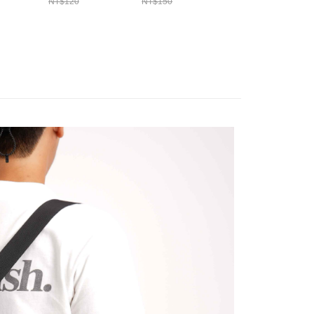
功／繳費後需取消欲退款等相關疑問，請聯繫「AFTEE先享後
NT$120
NT$150
NT$350
00，滿NT$2,000(含以上)免運費
T698
用 A250
T998
公司與您本人進行分期帳單所需資料之確認、核對及更正。
援中心」
https://netprotections.freshdesk.com/support/home
戶服務條款，請詳閱以下連結：
https://oppay.tw/userRule
（門市自取請勿下單，請聯繫客服）
項】
00，滿NT$3,000(含以上)免運費
恩沛科技股份有限公司提供之「AFTEE先享後付」服務完成之
依本服務之必要範圍內提供個人資料，並將交易相關給付款項請
配送(**下單前請私訊客服確認實際運費(運費另
查看運費
讓予恩沛科技股份有限公司。
個人資料處理事宜，請瀏覽以下網址：
得以成立**)
ee.tw/terms/#terms3
年的使用者請事先徵得法定代理人或監護人之同意方可使用
E先享後付」，若未經同意申辦者引起之損失，本公司不負相關責
AFTEE先享後付」時，將依據個別帳號之用戶狀況，依本公司
核予不同之上限額度；若仍有額度不足之情形，本公司將視審查
用戶進行身份認證。
一人註冊多個帳號或使用他人資訊註冊。若發現惡意使用之情
科技股份有限公司將有權停止該用戶之使用額度並採取法律行