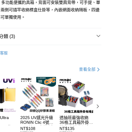
RU 多功能便攜釣具箱，背面可安裝雙肩背帶，可手提、單
小企業銀行
台中商業銀行
台灣）商業銀行
華泰商業銀行
，兩側可插竿收納標盒仕掛等，內嵌網面收納隔板，四邊
分期
業銀行
遠東國際商業銀行
亦可單獨使用。
業銀行
永豐商業銀行
你分期使用說明】
業銀行
星展（台灣）商業銀行
享後付
由台灣大哥大提供，台灣大哥大用戶可立即使用無須另外申請。
際商業銀行
中國信託商業銀行
式選擇「大哥付你分期」，訂單成立後會自動跳轉到大哥付的交易
類 (3)
天信用卡公司
證手機門號後，選擇欲分期的期數、繳款截止日，確認付款後即
FTEE先享後付」】
。
先享後付是「在收到商品之後才付款」的支付方式。 讓您購物簡單
工具箱
准額度、可分期數及費用金額請依後續交易確認頁面所載為準。
客服
心！
立30分鐘內，如未前往確認交易或遇審核未通過，訂單將自動取
專區
船釣透抽裝備指南
：不需註冊會員、不需綁卡、不需儲值。
「轉專審核」未通過狀況，表示未達大哥付你分期系統評分，恕
：只要手機號碼，簡訊認證，即可結帳。
｜精選必購商品
評估內容。
：先確認商品／服務後，再付款。
查看全部
式說明】
項不併入電信帳單，「大哥付你分期」於每月結算日後寄送繳費提
EE先享後付」結帳流程】
方式選擇「AFTEE先享後付」後，將跳轉至「AFTEE先享後
（門市自取請勿下單，請聯繫客服）
訊連結打開帳單後，可選擇「超商條碼／台灣大直營門市／銀行轉
頁面，進行簡訊認證並確認金額後，即可完成結帳。
付／iPASS MONEY」等通路繳費。
00，滿NT$2,000(含以上)免運費
成立數日內，您將收到繳費通知簡訊。
費通知簡訊後14天內，點擊此簡訊中的連結，可透過四大超商
項】
網路銀行／等多元方式進行付款，方視為交易完成。
(門市自取請勿下單，請聯繫客服）
係由「台灣大哥大股份有限公司」（以下簡稱本公司）所提供，讓
：結帳手續完成當下不需立刻繳費，但若您需要取消訂單，請聯
50，滿NT$2,000(含以上)免運費
易時，得透過本服務購買商品或服務，並由商店將買賣／分期付
的店家。未經商家同意取消之訂單仍視為有效，需透過AFTEE
ltra
2025 UV感光升級
透抽班最強收納
SHIMANO DAIW
金債權讓與本公司後，依約使用本公司帳單繳交帳款。
繳納相關費用。
RONIN Clic 4號矽
36格工具箱外掛布
適用 兩公尺 2孔
宅配
意付款使用「大哥付你分期」之契約關係目的，商店將以您的個人
tor 紫
膠顆粒QQ布捲 透
捲盒 布捲收納盒
電動捲線器 奶瓶
否成功請以「AFTEE先享後付 」之結帳頁面顯示為準，若有關於
NT$108
NT$135
NT$315
含姓名、電話或地址）提供予台灣大哥大進項蒐集、處理及利
燈 夜光
抽布捲 B296
明邦工具箱皆可使
源線 奶瓶延長線