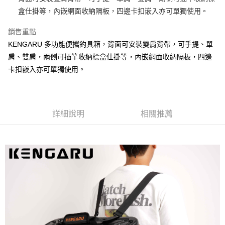
1.分期款項不併入電信帳單，「大哥付你分期」於每月結算日後寄送繳費提
【「AFTEE先享後付」結帳流程】
盒仕掛等，內嵌網面收納隔板，四邊卡扣嵌入亦可單獨使用。
一般宅配（門市自取請勿下單，請聯繫客服）
醒簡訊。
１．於結帳方式選擇「AFTEE先享後付」後，將跳轉至「AFTEE先享後付」
2.透過簡訊連結打開帳單後，可選擇「超商條碼／台灣大直營門市／銀行轉
每筆NT$100，滿NT$2,000(含以上)免運費
結帳頁面，進行簡訊認證並確認金額後，即可完成結帳。
銷售重點
帳／街口支付／iPASS MONEY」等通路繳費。
２．訂單成立數日內，您將收到繳費通知簡訊。
KENGARU 多功能便攜釣具箱，背面可安裝雙肩背帶，可手提、單
大型宅配(門市自取請勿下單，請聯繫客服）
３．收到繳費通知簡訊後14天內，點擊此簡訊中的連結，可透過四大超商／
【注意事項】
ATM／網路銀行／等多元方式進行付款，方視為交易完成。
肩、雙肩，兩側可插竿收納標盒仕掛等，內嵌網面收納隔板，四邊
每筆NT$150，滿NT$2,000(含以上)免運費
1.本服務係由「台灣大哥大股份有限公司」（以下簡稱本公司）所提供，讓
※ 請注意：結帳手續完成當下不需立刻繳費，但若您需要取消訂單，請聯絡
卡扣嵌入亦可單獨使用。
用戶於交易時，得透過本服務購買商品或服務，並由商店將買賣／分期付款
購買商品的店家。未經商家同意取消之訂單仍視為有效，需透過AFTEE先享
離島一般宅配
買賣價金債權讓與本公司後，依約使用本公司帳單繳交帳款。
後付繳納相關費用。
2.基於同意付款使用「大哥付你分期」之契約關係目的，商店將以您的個人
每筆NT$200，滿NT$2,000(含以上)免運費
※ 交易是否成功請以「AFTEE先享後付 」之結帳頁面顯示為準，若有關於
資料（包含姓名、電話或地址）提供予台灣大哥大進項蒐集、處理及利用，
是否繳費成功／繳費後需取消欲退款等相關疑問，請聯繫「AFTEE先享後付
由本公司與您本人進行分期帳單所需資料之確認、核對及更正。
客戶支援中心」
https://netprotections.freshdesk.com/support/home
貨到付款（門市自取請勿下單，請聯繫客服）
詳細說明
相關推薦
3.完整用戶服務條款，請詳閱以下連結：
https://oppay.tw/userRule
每筆NT$200，滿NT$3,000(含以上)免運費
【注意事項】
１．透過由恩沛科技股份有限公司提供之「AFTEE先享後付」服務完成之交
國家/地區配送(**下單前請私訊客服確認實際運費(運費另
查看運費
易，需依本服務之必要範圍內提供個人資料，並將交易相關給付款項請求債
計)，訂單才得以成立**)
權轉讓予恩沛科技股份有限公司。
２．關於個人資料處理事宜，請瀏覽以下網址：
https://aftee.tw/terms/#terms3
３．未成年的使用者請事先徵得法定代理人或監護人之同意方可使用
「AFTEE先享後付」，若未經同意申辦者引起之損失，本公司不負相關責
任。
４．使用「AFTEE先享後付」時，將依據個別帳號之用戶狀況，依本公司即
時審查核予不同之上限額度；若仍有額度不足之情形，本公司將視審查結果