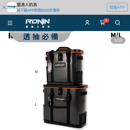
獵漁人釣具
開啟APP
首下載APP即贈$500折價券
0
1
/
10