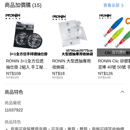
信用卡一次付款
商品加價購 (15)
查看全部
信用卡分期付款
3 期 0 利率 每期
NT$616
21家銀行
合作金庫商業銀行
第一商業銀行
Apple Pay
華南商業銀行
彰化商業銀行
街口支付
上海商業儲蓄銀行
台北富邦商業銀行
國泰世華商業銀行
兆豐國際商業銀行
貨到通知
悠遊付
臺灣中小企業銀行
台中商業銀行
RONIN 3+1全方位透
RONIN 大型透抽專用
RONIN Clic 矽
匯豐（台灣）商業銀行
華泰商業銀行
抽仕掛 2組入 手工秘
收納袋
泥棒 40號 50號
大哥付你分期
聯邦商業銀行
遠東國際商業銀行
製！最適台灣海域
65*90cm/50*75cm 台
抽專用泥棒 布卷
NT$108
NT$18
NT$126
相關說明
元大商業銀行
永豐商業銀行
NT$120
NT$20
NT$140
T991
灣製SGS檢驗無毒 加
B297
【大哥付你分期使用說明】
玉山商業銀行
星展（台灣）商業銀行
厚加大版 透抽袋 / 砲管
AFTEE先享後付
1.本服務由台灣大哥大提供，台灣大哥大用戶可立即使用無須另外申請。
台新國際商業銀行
中國信託商業銀行
袋 / 軟絲花枝袋 / 漁貨
商品特色
2.付款方式選擇「大哥付你分期」，訂單成立後會自動跳轉到大哥付的交易
相關說明
台灣樂天信用卡公司
流程，驗證手機門號後，選擇欲分期的期數、繳款截止日，確認付款後即完
袋 T999
【關於「AFTEE先享後付」】
成交易。
商品編號
ATM付款
AFTEE先享後付是「在收到商品之後才付款」的支付方式。 讓您購物簡單
3.實際核准額度、可分期數及費用金額請依後續交易確認頁面所載為準。
11037922
便利好安心！
4.訂單成立30分鐘內，如未前往確認交易或遇審核未通過，訂單將自動取
貨到付款
１．簡單：不需註冊會員、不需綁卡、不需儲值。
消。如遇「轉專審核」未通過狀況，表示未達大哥付你分期系統評分，恕無
２．便利：只要手機號碼，簡訊認證，即可結帳。
商品特色
法說明評估內容。
３．安心：先確認商品／服務後，再付款。
【繳款方式說明】
運送方式
背面可安裝雙肩背帶，可手提、單肩、雙肩，兩側可插竿收納標