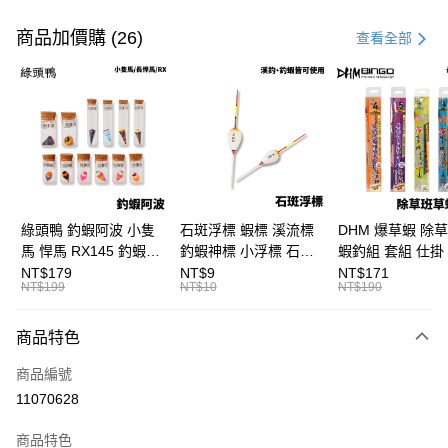
付款方式
信用卡一次付款
商品加價購 (26)
查看全部
信用卡分期付款
3 期 0 利率 每期
NT$83
21家銀行
合作金庫商業銀行
第一商業銀行
超商取貨付款
華南商業銀行
彰化商業銀行
Apple Pay
上海商業儲蓄銀行
台北富邦商業銀行
國泰世華商業銀行
兆豐國際商業銀行
街口支付
臺灣中小企業銀行
台中商業銀行
綠頭鴨 釣蝦阿波 小隻
石斑浮標 蝦標 溪流標
DHM 爆草蝦 除
匯豐（台灣）商業銀行
華泰商業銀行
馬 悍馬 RX145 釣蝦浮
釣蝦神標 小浮標 石斑
蝦釣組 套組 仕掛 
悠遊付
聯邦商業銀行
遠東國際商業銀行
標 泰國蝦標 阿波
標 B411
尺/5尺 釣蝦釣組 
NT$179
NT$9
NT$171
元大商業銀行
永豐商業銀行
NT$199
NT$10
NT$190
大哥付你分期
F129
鈎 H361 H370
玉山商業銀行
星展（台灣）商業銀行
相關說明
台新國際商業銀行
中國信託商業銀行
商品特色
【大哥付你分期使用說明】
台灣樂天信用卡公司
AFTEE先享後付
1.本服務由台灣大哥大提供，台灣大哥大用戶可立即使用無須另外申請。
商品編號
2.付款方式選擇「大哥付你分期」，訂單成立後會自動跳轉到大哥付的交易
相關說明
流程，驗證手機門號後，選擇欲分期的期數、繳款截止日，確認付款後即完
11070628
【關於「AFTEE先享後付」】
成交易。
ATM付款
AFTEE先享後付是「在收到商品之後才付款」的支付方式。 讓您購物簡單
3.實際核准額度、可分期數及費用金額請依後續交易確認頁面所載為準。
便利好安心！
商品特色
4.訂單成立30分鐘內，如未前往確認交易或遇審核未通過，訂單將自動取