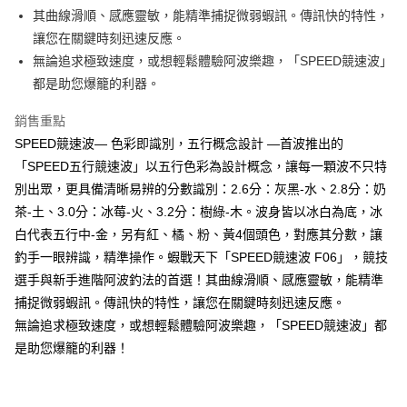
貨到付款
１．簡單：不需註冊會員、不需綁卡、不需儲值。
消。如遇「轉專審核」未通過狀況，表示未達大哥付你分期系統評分，恕無
其曲線滑順、感應靈敏，能精準捕捉微弱蝦訊。傳訊快的特性，
２．便利：只要手機號碼，簡訊認證，即可結帳。
法說明評估內容。
讓您在關鍵時刻迅速反應。
３．安心：先確認商品／服務後，再付款。
【繳款方式說明】
運送方式
無論追求極致速度，或想輕鬆體驗阿波樂趣，「SPEED競速波」
1.分期款項不併入電信帳單，「大哥付你分期」於每月結算日後寄送繳費提
【「AFTEE先享後付」結帳流程】
全家取貨付款
醒簡訊。
都是助您爆籠的利器。
１．於結帳方式選擇「AFTEE先享後付」後，將跳轉至「AFTEE先享後付」
2.透過簡訊連結打開帳單後，可選擇「超商條碼／台灣大直營門市／銀行轉
每筆NT$60，滿NT$1,200(含以上)免運費
結帳頁面，進行簡訊認證並確認金額後，即可完成結帳。
帳／街口支付／iPASS MONEY」等通路繳費。
２．訂單成立數日內，您將收到繳費通知簡訊。
銷售重點
付款後全家取貨
３．收到繳費通知簡訊後14天內，點擊此簡訊中的連結，可透過四大超商／
SPEED競速波— 色彩即識別，五行概念設計 —首波推出的
【注意事項】
ATM／網路銀行／等多元方式進行付款，方視為交易完成。
每筆NT$60，滿NT$1,200(含以上)免運費
1.本服務係由「台灣大哥大股份有限公司」（以下簡稱本公司）所提供，讓
「SPEED五行競速波」以五行色彩為設計概念，讓每一顆波不只特
※ 請注意：結帳手續完成當下不需立刻繳費，但若您需要取消訂單，請聯絡
用戶於交易時，得透過本服務購買商品或服務，並由商店將買賣／分期付款
購買商品的店家。未經商家同意取消之訂單仍視為有效，需透過AFTEE先享
別出眾，更具備清晰易辨的分數識別：2.6分：灰黑-水、2.8分：奶
7-11取貨付款
買賣價金債權讓與本公司後，依約使用本公司帳單繳交帳款。
後付繳納相關費用。
2.基於同意付款使用「大哥付你分期」之契約關係目的，商店將以您的個人
茶-土、3.0分：冰莓-火、3.2分：樹綠-木。波身皆以冰白為底，冰
每筆NT$60，滿NT$1,200(含以上)免運費
※ 交易是否成功請以「AFTEE先享後付 」之結帳頁面顯示為準，若有關於
資料（包含姓名、電話或地址）提供予台灣大哥大進項蒐集、處理及利用，
白代表五行中-金，另有紅、橘、粉、黃4個頭色，對應其分數，讓
是否繳費成功／繳費後需取消欲退款等相關疑問，請聯繫「AFTEE先享後付
由本公司與您本人進行分期帳單所需資料之確認、核對及更正。
客戶支援中心」
https://netprotections.freshdesk.com/support/home
付款後7-11取貨
釣手一眼辨識，精準操作。蝦戰天下「SPEED競速波 F06」，競技
3.完整用戶服務條款，請詳閱以下連結：
https://oppay.tw/userRule
每筆NT$60，滿NT$1,200(含以上)免運費
選手與新手進階阿波釣法的首選！其曲線滑順、感應靈敏，能精準
【注意事項】
１．透過由恩沛科技股份有限公司提供之「AFTEE先享後付」服務完成之交
捕捉微弱蝦訊。傳訊快的特性，讓您在關鍵時刻迅速反應。
一般宅配（門市自取請勿下單，請聯繫客服）
易，需依本服務之必要範圍內提供個人資料，並將交易相關給付款項請求債
無論追求極致速度，或想輕鬆體驗阿波樂趣，「SPEED競速波」都
權轉讓予恩沛科技股份有限公司。
每筆NT$100，滿NT$2,000(含以上)免運費
是助您爆籠的利器！
２．關於個人資料處理事宜，請瀏覽以下網址：
https://aftee.tw/terms/#terms3
離島一般宅配
３．未成年的使用者請事先徵得法定代理人或監護人之同意方可使用
每筆NT$200，滿NT$2,000(含以上)免運費
「AFTEE先享後付」，若未經同意申辦者引起之損失，本公司不負相關責