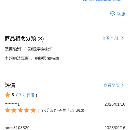
客服
商品相關分類 (3)
查看全部
裝備/配件
釣蝦浮標/配件
主題釣法專區
釣蝦裝備指南
評價
查看全部
5
(
3
則評價
)
Y*******1
2026/01/16
|
3.0分波身–冰莓『火』/紅頭
aass8108520
2025/09/16