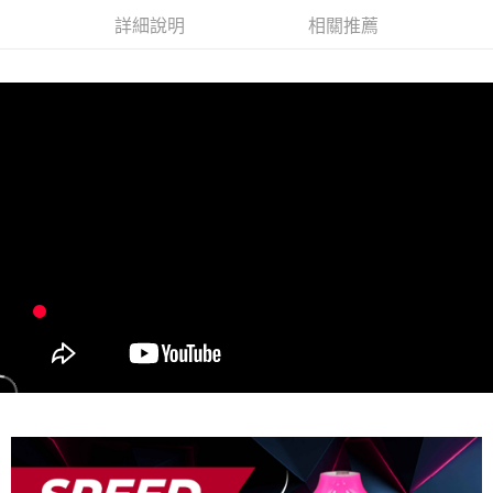
任。
貨到付款（門市自取請勿下單，請聯繫客服）
詳細說明
相關推薦
４．使用「AFTEE先享後付」時，將依據個別帳號之用戶狀況，依本公司即
時審查核予不同之上限額度；若仍有額度不足之情形，本公司將視審查結果
每筆NT$200，滿NT$3,000(含以上)免運費
請求用戶進行身份認證。
５．嚴禁一人註冊多個帳號或使用他人資訊註冊。若發現惡意使用之情形，
國家/地區配送(**下單前請私訊客服確認實際運費(運費另
查看運費
恩沛科技股份有限公司將有權停止該用戶之使用額度並採取法律行動。
計)，訂單才得以成立**)