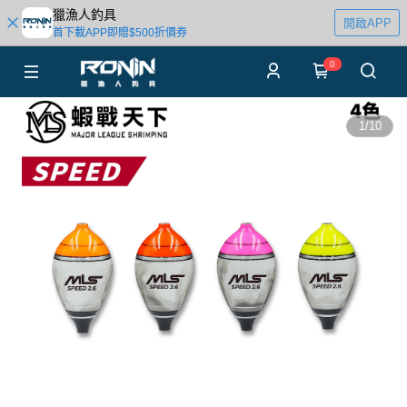
獵漁人釣具
開啟APP
首下載APP即贈$500折價券
0
1
/
10