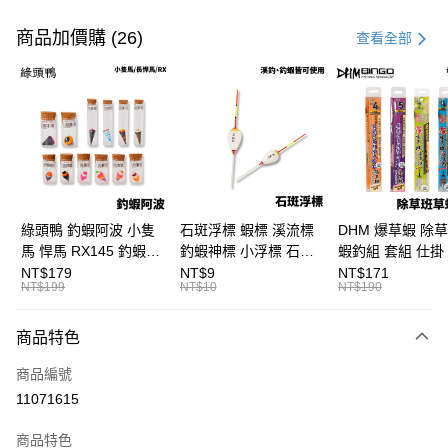
付款方式
信用卡一次付款
商品加價購 (26)
查看全部
信用卡分期付款
3 期 0 利率 每期
NT$93
21家銀行
合作金庫商業銀行
第一商業銀行
超商取貨付款
華南商業銀行
彰化商業銀行
Apple Pay
上海商業儲蓄銀行
台北富邦商業銀行
國泰世華商業銀行
兆豐國際商業銀行
街口支付
臺灣中小企業銀行
台中商業銀行
綠頭鴨 釣蝦阿波 小隻
石斑浮標 蝦標 溪流標
DHM 爆草蝦 除
匯豐（台灣）商業銀行
華泰商業銀行
馬 悍馬 RX145 釣蝦浮
釣蝦神標 小浮標 石斑
蝦釣組 套組 仕掛 
悠遊付
聯邦商業銀行
遠東國際商業銀行
標 泰國蝦標 阿波
標 B411
尺/5尺 釣蝦釣組 
NT$179
NT$9
NT$171
元大商業銀行
永豐商業銀行
NT$199
NT$10
NT$190
大哥付你分期
F129
鈎 H361 H370
玉山商業銀行
星展（台灣）商業銀行
相關說明
台新國際商業銀行
中國信託商業銀行
商品特色
【大哥付你分期使用說明】
台灣樂天信用卡公司
AFTEE先享後付
1.本服務由台灣大哥大提供，台灣大哥大用戶可立即使用無須另外申請。
商品編號
2.付款方式選擇「大哥付你分期」，訂單成立後會自動跳轉到大哥付的交易
相關說明
流程，驗證手機門號後，選擇欲分期的期數、繳款截止日，確認付款後即完
11071615
【關於「AFTEE先享後付」】
成交易。
ATM付款
AFTEE先享後付是「在收到商品之後才付款」的支付方式。 讓您購物簡單
3.實際核准額度、可分期數及費用金額請依後續交易確認頁面所載為準。
便利好安心！
商品特色
4.訂單成立30分鐘內，如未前往確認交易或遇審核未通過，訂單將自動取