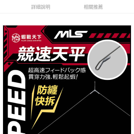
任。
貨到付款（門市自取請勿下單，請聯繫客服）
詳細說明
相關推薦
４．使用「AFTEE先享後付」時，將依據個別帳號之用戶狀況，依本公司即
時審查核予不同之上限額度；若仍有額度不足之情形，本公司將視審查結果
每筆NT$200，滿NT$3,000(含以上)免運費
請求用戶進行身份認證。
５．嚴禁一人註冊多個帳號或使用他人資訊註冊。若發現惡意使用之情形，
國家/地區配送(**下單前請私訊客服確認實際運費(運費另
查看運費
恩沛科技股份有限公司將有權停止該用戶之使用額度並採取法律行動。
計)，訂單才得以成立**)