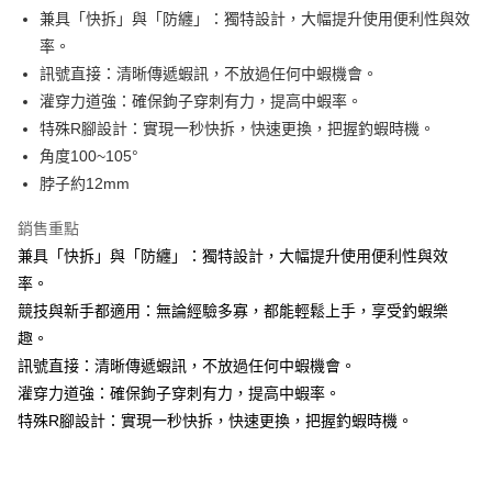
貨到付款
１．簡單：不需註冊會員、不需綁卡、不需儲值。
消。如遇「轉專審核」未通過狀況，表示未達大哥付你分期系統評分，恕無
兼具「快拆」與「防纏」：獨特設計，大幅提升使用便利性與效
２．便利：只要手機號碼，簡訊認證，即可結帳。
法說明評估內容。
率。
３．安心：先確認商品／服務後，再付款。
【繳款方式說明】
運送方式
訊號直接：清晰傳遞蝦訊，不放過任何中蝦機會。
1.分期款項不併入電信帳單，「大哥付你分期」於每月結算日後寄送繳費提
【「AFTEE先享後付」結帳流程】
全家取貨付款
醒簡訊。
灌穿力道強：確保鉤子穿刺有力，提高中蝦率。
１．於結帳方式選擇「AFTEE先享後付」後，將跳轉至「AFTEE先享後付」
2.透過簡訊連結打開帳單後，可選擇「超商條碼／台灣大直營門市／銀行轉
每筆NT$60，滿NT$1,200(含以上)免運費
結帳頁面，進行簡訊認證並確認金額後，即可完成結帳。
特殊R腳設計：實現一秒快拆，快速更換，把握釣蝦時機。
帳／街口支付／iPASS MONEY」等通路繳費。
２．訂單成立數日內，您將收到繳費通知簡訊。
角度100~105°
付款後全家取貨
３．收到繳費通知簡訊後14天內，點擊此簡訊中的連結，可透過四大超商／
【注意事項】
脖子約12mm
ATM／網路銀行／等多元方式進行付款，方視為交易完成。
每筆NT$60，滿NT$1,200(含以上)免運費
1.本服務係由「台灣大哥大股份有限公司」（以下簡稱本公司）所提供，讓
※ 請注意：結帳手續完成當下不需立刻繳費，但若您需要取消訂單，請聯絡
用戶於交易時，得透過本服務購買商品或服務，並由商店將買賣／分期付款
購買商品的店家。未經商家同意取消之訂單仍視為有效，需透過AFTEE先享
銷售重點
7-11取貨付款
買賣價金債權讓與本公司後，依約使用本公司帳單繳交帳款。
後付繳納相關費用。
2.基於同意付款使用「大哥付你分期」之契約關係目的，商店將以您的個人
兼具「快拆」與「防纏」：獨特設計，大幅提升使用便利性與效
每筆NT$60，滿NT$1,200(含以上)免運費
※ 交易是否成功請以「AFTEE先享後付 」之結帳頁面顯示為準，若有關於
資料（包含姓名、電話或地址）提供予台灣大哥大進項蒐集、處理及利用，
率。
是否繳費成功／繳費後需取消欲退款等相關疑問，請聯繫「AFTEE先享後付
由本公司與您本人進行分期帳單所需資料之確認、核對及更正。
客戶支援中心」
https://netprotections.freshdesk.com/support/home
付款後7-11取貨
競技與新手都適用：無論經驗多寡，都能輕鬆上手，享受釣蝦樂
3.完整用戶服務條款，請詳閱以下連結：
https://oppay.tw/userRule
每筆NT$60，滿NT$1,200(含以上)免運費
趣。
【注意事項】
１．透過由恩沛科技股份有限公司提供之「AFTEE先享後付」服務完成之交
訊號直接：清晰傳遞蝦訊，不放過任何中蝦機會。
一般宅配（門市自取請勿下單，請聯繫客服）
易，需依本服務之必要範圍內提供個人資料，並將交易相關給付款項請求債
灌穿力道強：確保鉤子穿刺有力，提高中蝦率。
權轉讓予恩沛科技股份有限公司。
每筆NT$100，滿NT$2,000(含以上)免運費
特殊R腳設計：實現一秒快拆，快速更換，把握釣蝦時機。
２．關於個人資料處理事宜，請瀏覽以下網址：
https://aftee.tw/terms/#terms3
離島一般宅配
３．未成年的使用者請事先徵得法定代理人或監護人之同意方可使用
每筆NT$200，滿NT$2,000(含以上)免運費
「AFTEE先享後付」，若未經同意申辦者引起之損失，本公司不負相關責