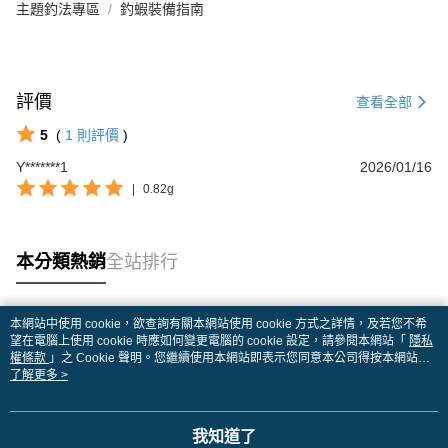
主題釣法專區
釣蝦裝備指南
評價
查看全部
5
(
1
則評價
)
Y*******1
2026/01/16
|
0.82g
本分類熱銷
全站排行
本網站中使用 cookie，欲查詢有關本網站使用 cookie 方式之詳情，及若您不希
熱門標籤
望在電腦上使用 cookie 時應如何變更電腦的 cookie 設定，請參閱本網站「
隱私
權條款
」之 Cookie 聲明。您繼續使用本網站即表示您同意本公司得按本網站使
用條款之 Cookie 聲明使用 cookie。
了解更多 >
我知道了