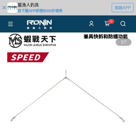
獵漁人釣具
開啟APP
首下載APP即贈$500折價券
0
1
/
7