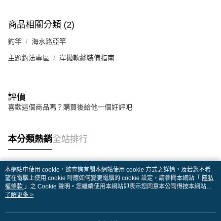
商品相關分類 (2)
釣竿
海水路亞竿
主題釣法專區
岸拋軟絲裝備指南
評價
喜歡這個商品嗎？購買後給他一個好評吧
本分類熱銷
全站排行
本網站中使用 cookie，欲查詢有關本網站使用 cookie 方式之詳情，及若您不希
熱門標籤
望在電腦上使用 cookie 時應如何變更電腦的 cookie 設定，請參閱本網站「
隱私
權條款
」之 Cookie 聲明。您繼續使用本網站即表示您同意本公司得按本網站使
用條款之 Cookie 聲明使用 cookie。
了解更多 >