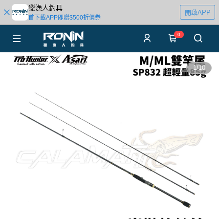
獵漁人釣具
開啟APP
首下載APP即贈$500折價券
0
1
/
10