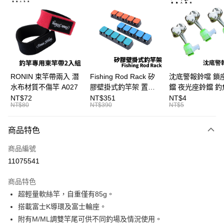
3 期 0 利率 每期
NT$633
21家銀行
合作金庫商業銀行
第一商業銀行
Apple Pay
華南商業銀行
彰化商業銀行
街口支付
上海商業儲蓄銀行
台北富邦商業銀行
國泰世華商業銀行
兆豐國際商業銀行
悠遊付
臺灣中小企業銀行
台中商業銀行
RONIN 束竿帶兩入 潛
Fishing Rod Rack 矽
沈底警報鈴噹 鎖
匯豐（台灣）商業銀行
華泰商業銀行
水布材質不傷竿 A027
膠壁掛式釣竿架 置竿
鐺 夜光座鈴鐺 釣
大哥付你分期
聯邦商業銀行
遠東國際商業銀行
架 壁鎖式竿架 釣竿展
鐺 沉底鈴鐺 1入 可插
NT$72
NT$351
NT$4
相關說明
元大商業銀行
永豐商業銀行
NT$80
NT$390
NT$5
示架 T1086
Ø4.5x37mm夜光
【大哥付你分期使用說明】
玉山商業銀行
星展（台灣）商業銀行
T115
AFTEE先享後付
1.本服務由台灣大哥大提供，台灣大哥大用戶可立即使用無須另外申請。
台新國際商業銀行
中國信託商業銀行
商品特色
2.付款方式選擇「大哥付你分期」，訂單成立後會自動跳轉到大哥付的交易
相關說明
台灣樂天信用卡公司
流程，驗證手機門號後，選擇欲分期的期數、繳款截止日，確認付款後即完
【關於「AFTEE先享後付」】
成交易。
商品編號
ATM付款
AFTEE先享後付是「在收到商品之後才付款」的支付方式。 讓您購物簡單
3.實際核准額度、可分期數及費用金額請依後續交易確認頁面所載為準。
11075541
便利好安心！
4.訂單成立30分鐘內，如未前往確認交易或遇審核未通過，訂單將自動取
貨到付款
１．簡單：不需註冊會員、不需綁卡、不需儲值。
消。如遇「轉專審核」未通過狀況，表示未達大哥付你分期系統評分，恕無
２．便利：只要手機號碼，簡訊認證，即可結帳。
商品特色
法說明評估內容。
３．安心：先確認商品／服務後，再付款。
【繳款方式說明】
運送方式
超輕量軟絲竿，自重僅有85g。
1.分期款項不併入電信帳單，「大哥付你分期」於每月結算日後寄送繳費提
【「AFTEE先享後付」結帳流程】
搭載富士K導環及富士輪座。
一般宅配（門市自取請勿下單，請聯繫客服）
醒簡訊。
１．於結帳方式選擇「AFTEE先享後付」後，將跳轉至「AFTEE先享後付」
附有M/ML調雙竿尾可供不同釣場及情況使用。
2.透過簡訊連結打開帳單後，可選擇「超商條碼／台灣大直營門市／銀行轉
每筆NT$100，滿NT$2,000(含以上)免運費
結帳頁面，進行簡訊認證並確認金額後，即可完成結帳。