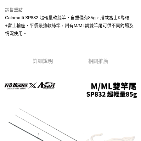
帳／街口支付／iPASS MONEY」等通路繳費。
２．訂單成立數日內，您將收到繳費通知簡訊。
銷售重點
大型宅配(門市自取請勿下單，請聯繫客服）
３．收到繳費通知簡訊後14天內，點擊此簡訊中的連結，可透過四大超商／
【注意事項】
ATM／網路銀行／等多元方式進行付款，方視為交易完成。
Calamatti SP832 超輕量軟絲竿，自重僅有85g，搭載富士K導環
每筆NT$150，滿NT$2,000(含以上)免運費
1.本服務係由「台灣大哥大股份有限公司」（以下簡稱本公司）所提供，讓
※ 請注意：結帳手續完成當下不需立刻繳費，但若您需要取消訂單，請聯絡
+富士輪座，平價最強軟絲竿，附有M/ML調雙竿尾可供不同釣場及
用戶於交易時，得透過本服務購買商品或服務，並由商店將買賣／分期付款
購買商品的店家。未經商家同意取消之訂單仍視為有效，需透過AFTEE先享
離島一般宅配
買賣價金債權讓與本公司後，依約使用本公司帳單繳交帳款。
情況使用。
後付繳納相關費用。
2.基於同意付款使用「大哥付你分期」之契約關係目的，商店將以您的個人
每筆NT$200，滿NT$2,000(含以上)免運費
※ 交易是否成功請以「AFTEE先享後付 」之結帳頁面顯示為準，若有關於
資料（包含姓名、電話或地址）提供予台灣大哥大進項蒐集、處理及利用，
是否繳費成功／繳費後需取消欲退款等相關疑問，請聯繫「AFTEE先享後付
由本公司與您本人進行分期帳單所需資料之確認、核對及更正。
客戶支援中心」
https://netprotections.freshdesk.com/support/home
貨到付款（門市自取請勿下單，請聯繫客服）
3.完整用戶服務條款，請詳閱以下連結：
https://oppay.tw/userRule
每筆NT$200，滿NT$3,000(含以上)免運費
詳細說明
相關推薦
【注意事項】
１．透過由恩沛科技股份有限公司提供之「AFTEE先享後付」服務完成之交
國家/地區配送(**下單前請私訊客服確認實際運費(運費另
查看運費
易，需依本服務之必要範圍內提供個人資料，並將交易相關給付款項請求債
計)，訂單才得以成立**)
權轉讓予恩沛科技股份有限公司。
２．關於個人資料處理事宜，請瀏覽以下網址：
https://aftee.tw/terms/#terms3
３．未成年的使用者請事先徵得法定代理人或監護人之同意方可使用
「AFTEE先享後付」，若未經同意申辦者引起之損失，本公司不負相關責
任。
４．使用「AFTEE先享後付」時，將依據個別帳號之用戶狀況，依本公司即
時審查核予不同之上限額度；若仍有額度不足之情形，本公司將視審查結果
請求用戶進行身份認證。
５．嚴禁一人註冊多個帳號或使用他人資訊註冊。若發現惡意使用之情形，
恩沛科技股份有限公司將有權停止該用戶之使用額度並採取法律行動。