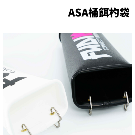
時審查核予不同之上限額度；若仍有額度不足之情形，本公司將視審查結果
每筆NT$200，滿NT$3,000(含以上)免運費
請求用戶進行身份認證。
５．嚴禁一人註冊多個帳號或使用他人資訊註冊。若發現惡意使用之情形，
國家/地區配送(**下單前請私訊客服確認實際運費(運費另
查看運費
恩沛科技股份有限公司將有權停止該用戶之使用額度並採取法律行動。
計)，訂單才得以成立**)