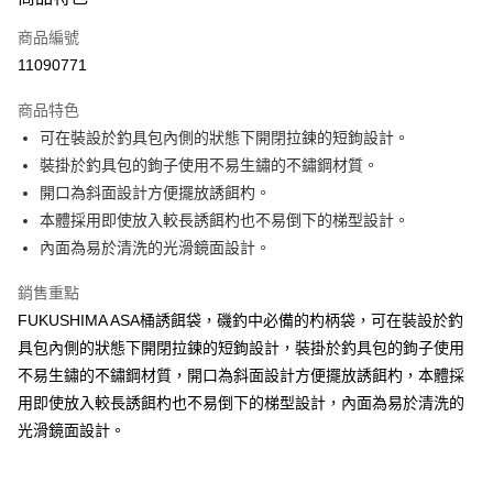
信用卡一次付款
商品編號
信用卡分期付款
11090771
3 期 0 利率 每期
NT$53
21家銀行
商品特色
合作金庫商業銀行
第一商業銀行
超商取貨付款
可在裝設於釣具包內側的狀態下開閉拉鍊的短鉤設計。
華南商業銀行
彰化商業銀行
裝掛於釣具包的鉤子使用不易生鏽的不鏽鋼材質。
Apple Pay
上海商業儲蓄銀行
台北富邦商業銀行
國泰世華商業銀行
兆豐國際商業銀行
開口為斜面設計方便擺放誘餌杓。
街口支付
臺灣中小企業銀行
台中商業銀行
本體採用即使放入較長誘餌杓也不易倒下的梯型設計。
匯豐（台灣）商業銀行
華泰商業銀行
內面為易於清洗的光滑鏡面設計。
悠遊付
聯邦商業銀行
遠東國際商業銀行
元大商業銀行
永豐商業銀行
大哥付你分期
銷售重點
玉山商業銀行
星展（台灣）商業銀行
相關說明
FUKUSHIMA ASA桶誘餌袋，磯釣中必備的杓柄袋，可在裝設於釣
台新國際商業銀行
中國信託商業銀行
【大哥付你分期使用說明】
具包內側的狀態下開閉拉鍊的短鉤設計，裝掛於釣具包的鉤子使用
台灣樂天信用卡公司
AFTEE先享後付
1.本服務由台灣大哥大提供，台灣大哥大用戶可立即使用無須另外申請。
不易生鏽的不鏽鋼材質，開口為斜面設計方便擺放誘餌杓，本體採
2.付款方式選擇「大哥付你分期」，訂單成立後會自動跳轉到大哥付的交易
相關說明
用即使放入較長誘餌杓也不易倒下的梯型設計，內面為易於清洗的
流程，驗證手機門號後，選擇欲分期的期數、繳款截止日，確認付款後即完
【關於「AFTEE先享後付」】
成交易。
ATM付款
光滑鏡面設計。
AFTEE先享後付是「在收到商品之後才付款」的支付方式。 讓您購物簡單
3.實際核准額度、可分期數及費用金額請依後續交易確認頁面所載為準。
便利好安心！
4.訂單成立30分鐘內，如未前往確認交易或遇審核未通過，訂單將自動取
貨到付款
１．簡單：不需註冊會員、不需綁卡、不需儲值。
消。如遇「轉專審核」未通過狀況，表示未達大哥付你分期系統評分，恕無
２．便利：只要手機號碼，簡訊認證，即可結帳。