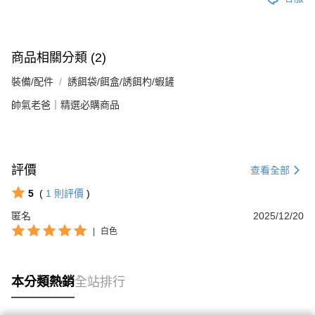
商品相關分類 (2)
裝備/配件
誘餌袋/餌盒/誘餌杓/蝦鏟
帥氣老爸｜精選必購商品
評價
查看全部
5
(
1
則評價
)
匿名
2025/12/20
|
白色
本分類熱銷
全站排行