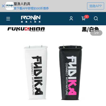
獵漁人釣具
開啟APP
首下載APP即贈$500折價券
0
1
/
9