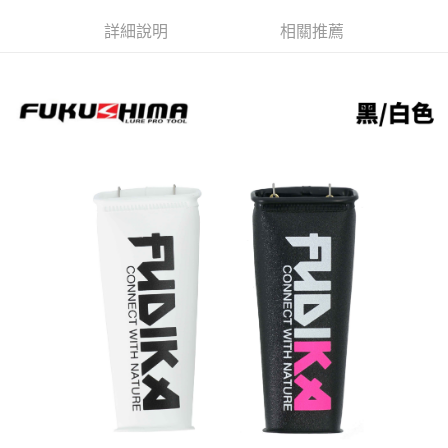
法說明評估內容。
３．安心：先確認商品／服務後，再付款。
【繳款方式說明】
運送方式
詳細說明
相關推薦
1.分期款項不併入電信帳單，「大哥付你分期」於每月結算日後寄送繳費提
【「AFTEE先享後付」結帳流程】
全家取貨付款
醒簡訊。
１．於結帳方式選擇「AFTEE先享後付」後，將跳轉至「AFTEE先享後付」
2.透過簡訊連結打開帳單後，可選擇「超商條碼／台灣大直營門市／銀行轉
每筆NT$60，滿NT$1,200(含以上)免運費
結帳頁面，進行簡訊認證並確認金額後，即可完成結帳。
帳／街口支付／iPASS MONEY」等通路繳費。
２．訂單成立數日內，您將收到繳費通知簡訊。
付款後全家取貨
３．收到繳費通知簡訊後14天內，點擊此簡訊中的連結，可透過四大超商／
【注意事項】
ATM／網路銀行／等多元方式進行付款，方視為交易完成。
每筆NT$60，滿NT$1,200(含以上)免運費
1.本服務係由「台灣大哥大股份有限公司」（以下簡稱本公司）所提供，讓
※ 請注意：結帳手續完成當下不需立刻繳費，但若您需要取消訂單，請聯絡
用戶於交易時，得透過本服務購買商品或服務，並由商店將買賣／分期付款
購買商品的店家。未經商家同意取消之訂單仍視為有效，需透過AFTEE先享
7-11取貨付款
買賣價金債權讓與本公司後，依約使用本公司帳單繳交帳款。
後付繳納相關費用。
2.基於同意付款使用「大哥付你分期」之契約關係目的，商店將以您的個人
每筆NT$60，滿NT$1,200(含以上)免運費
※ 交易是否成功請以「AFTEE先享後付 」之結帳頁面顯示為準，若有關於
資料（包含姓名、電話或地址）提供予台灣大哥大進項蒐集、處理及利用，
是否繳費成功／繳費後需取消欲退款等相關疑問，請聯繫「AFTEE先享後付
由本公司與您本人進行分期帳單所需資料之確認、核對及更正。
客戶支援中心」
https://netprotections.freshdesk.com/support/home
付款後7-11取貨
3.完整用戶服務條款，請詳閱以下連結：
https://oppay.tw/userRule
每筆NT$60，滿NT$1,200(含以上)免運費
【注意事項】
１．透過由恩沛科技股份有限公司提供之「AFTEE先享後付」服務完成之交
一般宅配（門市自取請勿下單，請聯繫客服）
易，需依本服務之必要範圍內提供個人資料，並將交易相關給付款項請求債
權轉讓予恩沛科技股份有限公司。
每筆NT$100，滿NT$2,000(含以上)免運費
２．關於個人資料處理事宜，請瀏覽以下網址：
https://aftee.tw/terms/#terms3
離島一般宅配
３．未成年的使用者請事先徵得法定代理人或監護人之同意方可使用
每筆NT$200，滿NT$2,000(含以上)免運費
「AFTEE先享後付」，若未經同意申辦者引起之損失，本公司不負相關責
任。
貨到付款（門市自取請勿下單，請聯繫客服）
４．使用「AFTEE先享後付」時，將依據個別帳號之用戶狀況，依本公司即