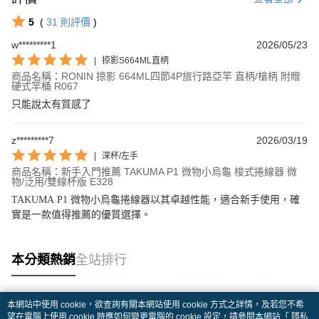
5
(
31
則評價
)
w*********1
2026/05/23
|
掠影S664ML直柄
商品名稱：RONIN 掠影 664ML四節4P旅行路亞竿 直柄/槍柄 附贈
硬式竿桶 R067
只能說太有質感了
z*********7
2026/03/19
|
深杯/左手
商品名稱：新手入門推薦 TAKUMA P1 微物小烏龜 梭式捲線器 微
物/泛用/雙線杯版 E328
TAKUMA P1 微物小烏龜捲線器以其卓越性能，適合新手使用，確
實是一款值得推薦的優質選擇。
本分類熱銷
全站排行
本網站中使用 cookie，欲查詢有關本網站使用 cookie 方式之詳情，及若您不希
熱門標籤
望在電腦上使用 cookie 時應如何變更電腦的 cookie 設定，請參閱本網站「
隱私