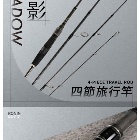
貨到付款（門市自取請勿下單，請聯繫客服）
買賣價金債權讓與本公司後，依約使用本公司帳單繳交帳款。
後付繳納相關費用。
2.基於同意付款使用「大哥付你分期」之契約關係目的，商店將以您的個人
每筆NT$200，滿NT$3,000(含以上)免運費
※ 交易是否成功請以「AFTEE先享後付 」之結帳頁面顯示為準，若有關於
資料（包含姓名、電話或地址）提供予台灣大哥大進項蒐集、處理及利用，
是否繳費成功／繳費後需取消欲退款等相關疑問，請聯繫「AFTEE先享後付
由本公司與您本人進行分期帳單所需資料之確認、核對及更正。
客戶支援中心」
https://netprotections.freshdesk.com/support/home
3.完整用戶服務條款，請詳閱以下連結：
https://oppay.tw/userRule
【注意事項】
１．透過由恩沛科技股份有限公司提供之「AFTEE先享後付」服務完成之交
易，需依本服務之必要範圍內提供個人資料，並將交易相關給付款項請求債
權轉讓予恩沛科技股份有限公司。
２．關於個人資料處理事宜，請瀏覽以下網址：
https://aftee.tw/terms/#terms3
３．未成年的使用者請事先徵得法定代理人或監護人之同意方可使用
「AFTEE先享後付」，若未經同意申辦者引起之損失，本公司不負相關責
任。
４．使用「AFTEE先享後付」時，將依據個別帳號之用戶狀況，依本公司即
時審查核予不同之上限額度；若仍有額度不足之情形，本公司將視審查結果
請求用戶進行身份認證。
５．嚴禁一人註冊多個帳號或使用他人資訊註冊。若發現惡意使用之情形，
恩沛科技股份有限公司將有權停止該用戶之使用額度並採取法律行動。