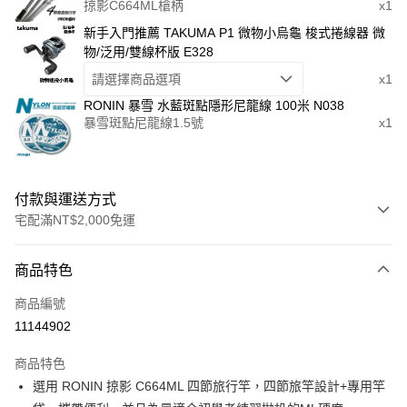
掠影C664ML槍柄
x1
新手入門推薦 TAKUMA P1 微物小烏龜 梭式捲線器 微
物/泛用/雙線杯版 E328
請選擇商品選項
x1
RONIN 暴雪 水藍斑點隱形尼龍線 100米 N038
暴雪斑點尼龍線1.5號
x1
付款與運送方式
宅配滿NT$2,000免運
付款方式
商品特色
信用卡一次付款
商品編號
信用卡分期付款
11144902
3 期 0 利率 每期
NT$626
21家銀行
商品特色
合作金庫商業銀行
第一商業銀行
Apple Pay
選用 RONIN 掠影 C664ML 四節旅行竿，四節旅竿設計+專用竿
華南商業銀行
彰化商業銀行