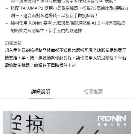
袋，攜帶便利。並且為最適合初學者練習拋投的ML硬度。
街口支付
上海商業儲蓄銀行
台北富邦商業銀行
國泰世華商業銀行
兆豐國際商業銀行
搭配 TAKUMA P1 泛用小烏龜捲線器，搭載7:3高齒比及8顆磁力
悠遊付
臺灣中小企業銀行
台中商業銀行
剎車，適合面對各種場域、以及新手拋投練習！
匯豐（台灣）商業銀行
華泰商業銀行
線材使用 RONIN 暴雪 水藍斑點隱形尼龍線 #1.5，擁有高強度
大哥付你分期
聯邦商業銀行
遠東國際商業銀行
的結節力及耐磨性，新手入門的好選擇！
相關說明
元大商業銀行
永豐商業銀行
【大哥付你分期使用說明】
玉山商業銀行
星展（台灣）商業銀行
AFTEE先享後付
銷售重點
1.本服務由台灣大哥大提供，台灣大哥大用戶可立即使用無須另外申請。
台新國際商業銀行
中國信託商業銀行
2.付款方式選擇「大哥付你分期」，訂單成立後會自動跳轉到大哥付的交易
相關說明
想入手帥氣的槍柄路亞裝備卻不知道怎麼搭配嗎？掠影槍柄路亞竿
台灣樂天信用卡公司
流程，驗證手機門號後，選擇欲分期的期數、繳款截止日，確認付款後即完
【關於「AFTEE先享後付」】
捲套組，竿、捲、線通通幫你配到好，讓你簡單入坑沒煩惱！※若
成交易。
ATM付款
AFTEE先享後付是「在收到商品之後才付款」的支付方式。 讓您購物簡單
3.實際核准額度、可分期數及費用金額請依後續交易確認頁面所載為準。
需協助捲線器上線請在下單時備註！※
便利好安心！
4.訂單成立30分鐘內，如未前往確認交易或遇審核未通過，訂單將自動取
貨到付款
１．簡單：不需註冊會員、不需綁卡、不需儲值。
消。如遇「轉專審核」未通過狀況，表示未達大哥付你分期系統評分，恕無
２．便利：只要手機號碼，簡訊認證，即可結帳。
法說明評估內容。
３．安心：先確認商品／服務後，再付款。
【繳款方式說明】
運送方式
詳細說明
相關推薦
1.分期款項不併入電信帳單，「大哥付你分期」於每月結算日後寄送繳費提
【「AFTEE先享後付」結帳流程】
一般宅配（門市自取請勿下單，請聯繫客服）
醒簡訊。
１．於結帳方式選擇「AFTEE先享後付」後，將跳轉至「AFTEE先享後付」
2.透過簡訊連結打開帳單後，可選擇「超商條碼／台灣大直營門市／銀行轉
每筆NT$100，滿NT$2,000(含以上)免運費
結帳頁面，進行簡訊認證並確認金額後，即可完成結帳。
帳／街口支付／iPASS MONEY」等通路繳費。
２．訂單成立數日內，您將收到繳費通知簡訊。
離島一般宅配
３．收到繳費通知簡訊後14天內，點擊此簡訊中的連結，可透過四大超商／
【注意事項】
ATM／網路銀行／等多元方式進行付款，方視為交易完成。
每筆NT$200，滿NT$2,000(含以上)免運費
1.本服務係由「台灣大哥大股份有限公司」（以下簡稱本公司）所提供，讓
※ 請注意：結帳手續完成當下不需立刻繳費，但若您需要取消訂單，請聯絡
用戶於交易時，得透過本服務購買商品或服務，並由商店將買賣／分期付款
購買商品的店家。未經商家同意取消之訂單仍視為有效，需透過AFTEE先享