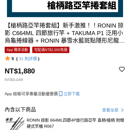
【槍柄路亞竿捲套組】新手激推！！RONIN 掠
影 C664ML 四節旅行竿 + TAKUMA P1 泛用小
烏龜捲線器 + RONIN 暴雪水藍斑點隱形尼龍線
100米 #1.5 M00119
App 獨享活動
宅配滿NT$2,000免運
5
(
31
則評價
)
NT$1,880
NT$3,149
App 結帳可享專屬活動優惠價
立即下載
內含以下商品
查看全部
RONIN 掠影 664ML四節4P旅行路亞竿 直柄/槍柄 附贈
硬式竿桶 R067