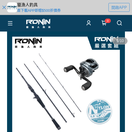
獵漁人釣具
開啟APP
首下載APP即贈$500折價券
0
1
/
10