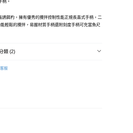
手柄。
小企業銀行
台中商業銀行
台灣）商業銀行
華泰商業銀行
分期
業銀行
遠東國際商業銀行
 台版誘餌杓，擁有優秀的攪拌控制性能正規長直式手柄，二
業銀行
永豐商業銀行
杓能輕鬆的攪拌，易握材質手柄還附刻度手柄可充當魚尺
你分期使用說明】
業銀行
星展（台灣）商業銀行
享後付
由台灣大哥大提供，台灣大哥大用戶可立即使用無須另外申請。
際商業銀行
中國信託商業銀行
式選擇「大哥付你分期」，訂單成立後會自動跳轉到大哥付的交易
天信用卡公司
證手機門號後，選擇欲分期的期數、繳款截止日，確認付款後即
FTEE先享後付」】
。
先享後付是「在收到商品之後才付款」的支付方式。 讓您購物簡單
類 (2)
准額度、可分期數及費用金額請依後續交易確認頁面所載為準。
心！
立30分鐘內，如未前往確認交易或遇審核未通過，訂單將自動取
：不需註冊會員、不需綁卡、不需儲值。
「轉專審核」未通過狀況，表示未達大哥付你分期系統評分，恕
誘餌袋/餌盒/誘餌杓/蝦鏟
：只要手機號碼，簡訊認證，即可結帳。
客服
評估內容。
：先確認商品／服務後，再付款。
DAIWA
式說明】
項不併入電信帳單，「大哥付你分期」於每月結算日後寄送繳費提
EE先享後付」結帳流程】
方式選擇「AFTEE先享後付」後，將跳轉至「AFTEE先享後
（門市自取請勿下單，請聯繫客服）
訊連結打開帳單後，可選擇「超商條碼／台灣大直營門市／銀行轉
頁面，進行簡訊認證並確認金額後，即可完成結帳。
付／iPASS MONEY」等通路繳費。
00，滿NT$2,000(含以上)免運費
成立數日內，您將收到繳費通知簡訊。
費通知簡訊後14天內，點擊此簡訊中的連結，可透過四大超商
項】
網路銀行／等多元方式進行付款，方視為交易完成。
宅配
係由「台灣大哥大股份有限公司」（以下簡稱本公司）所提供，讓
：結帳手續完成當下不需立刻繳費，但若您需要取消訂單，請聯
00，滿NT$2,000(含以上)免運費
易時，得透過本服務購買商品或服務，並由商店將買賣／分期付
的店家。未經商家同意取消之訂單仍視為有效，需透過AFTEE
金債權讓與本公司後，依約使用本公司帳單繳交帳款。
繳納相關費用。
（門市自取請勿下單，請聯繫客服）
意付款使用「大哥付你分期」之契約關係目的，商店將以您的個人
否成功請以「AFTEE先享後付 」之結帳頁面顯示為準，若有關於
含姓名、電話或地址）提供予台灣大哥大進項蒐集、處理及利