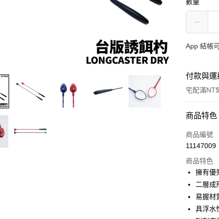
數量
App 結
付款與運
宅配滿NT$
付款方式
商品特色
信用卡一
商品編號
11147009
信用卡分
商品特色
3 期 
擁有優
合作金
二層成
Apple Pay
華南商
易握材
街口支付
上海商
具浮水
國泰世