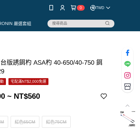
0
TWD
RONIN 嚴選套組
 台版誘餌杓 ASA杓 40-650/40-750 餌
29
活動
宅配滿NT$2,000免運
0 ~ NT$560
CM
紅色65CM
紅色75CM