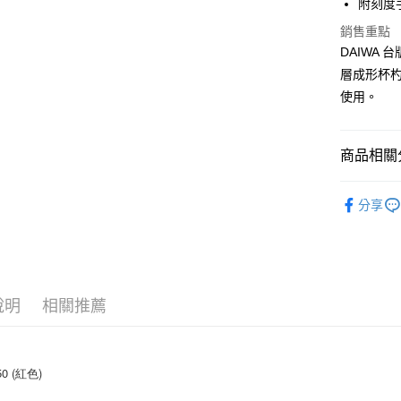
附刻度
悠遊付
臺灣中
匯豐（
銷售重點
大哥付你
聯邦商
DAIWA
相關說明
元大商
層成形杯
【大哥付
玉山商
AFTEE先
1.本服務
使用。
台新國
2.付款方
相關說明
台灣樂
流程，驗
【關於「A
ATM付款
完成交易
AFTEE
商品相關分
3.實際核
便利好安
4.訂單成
貨到付款
１．簡單
裝備/配件
消。如遇
２．便利
分享
無法說明
３．安心
品牌專區
【繳款方
運送方式
1.分期款
【「AFT
醒簡訊。
１．於結帳
一般宅配
2.透過簡
付」結帳
帳／街口支
每筆NT$1
２．訂單
說明
相關推薦
３．收到繳
【注意事
／ATM／
離島一般
1.本服務
※ 請注意
每筆NT$2
用戶於交
絡購買商品
款買賣價
先享後付
650 (紅色)
貨到付款
2.基於同
※ 交易是
資料（包