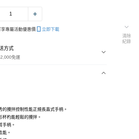
帳可享專屬活動優惠價
立即下載
清除
紀錄
送方式
2,000免運
次付款
期付款
0 利率 每期
NT$166
21家銀行
秀的攪拌控制性能正規長直式手柄。
庫商業銀行
第一商業銀行
形杯杓能輕鬆的攪拌。
業銀行
彰化商業銀行
質手柄。
業儲蓄銀行
台北富邦商業銀行
性能。
華商業銀行
兆豐國際商業銀行