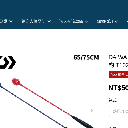
活動
獵漁人俱樂部
漁人交流專區
購物須知
DAIWA
杓 T10
App 獨享
NT$50
款式
藍色75