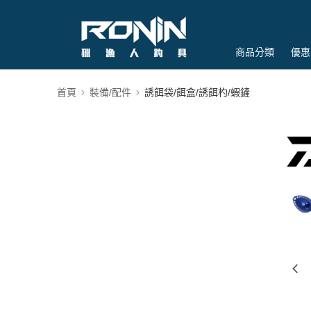
商品分類
優惠
首頁
裝備/配件
誘餌袋/餌盒/誘餌杓/蝦鏟