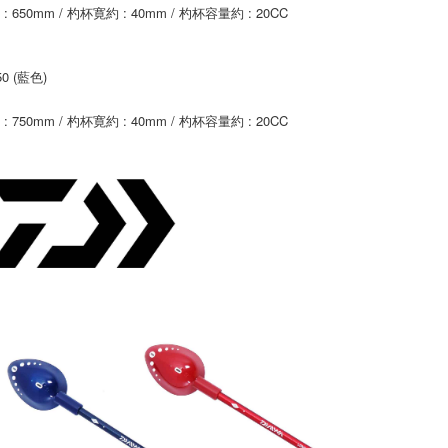
是否繳費成
每筆NT$2
: 650mm / 杓杯寛約 : 40mm / 杓杯容量約 : 20CC
用，由本
付客戶支
3.完整用
【注意事
１．透過由
750 (藍色)
交易，需
求債權轉
: 750mm / 杓杯寛約 : 40mm / 杓杯容量約 : 20CC
２．關於
https://aft
３．未成
「AFTE
任。
４．使用「
即時審查
結果請求
５．嚴禁
形，恩沛
動。