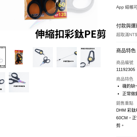
App 結
付款與運
超取滿NT$
付款方式
商品特色
信用卡一
商品編號
11192305
信用卡分
商品特色
3 期 
磯釣缺
合作金
正常做
超商取貨
華南商
銷售重點
Apple Pay
上海商
DHM 彩
國泰世
街口支付
60CM，
臺灣中
匯豐（
剪。
悠遊付
聯邦商