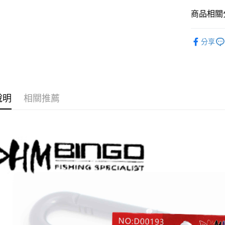
元大商
大哥付你
玉山商
商品相關分
相關說明
台新國
【大哥付
台灣樂
AFTEE先
裝備/配件
1.本服務
分享
2.付款方
相關說明
流程，驗
【關於「A
ATM付款
完成交易
AFTEE
3.實際核
便利好安
4.訂單成
貨到付款
１．簡單
消。如遇
２．便利
說明
相關推薦
無法說明
３．安心
【繳款方
運送方式
1.分期款
【「AFT
醒簡訊。
１．於結帳
全家取貨
2.透過簡
付」結帳
帳／街口支
每筆NT$6
２．訂單
３．收到繳
【注意事
／ATM／
付款後全
1.本服務
※ 請注意
每筆NT$6
用戶於交
絡購買商品
款買賣價
先享後付
7-11取貨
2.基於同
※ 交易是
資料（包
是否繳費成
每筆NT$6
用，由本
付客戶支
3.完整用