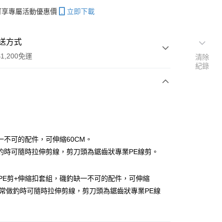
帳可享專屬活動優惠價
立即下載
送方式
1,200免運
清除
紀錄
次付款
期付款
0 利率 每期
NT$40
21家銀行
一不可的配件，可伸縮60CM。
庫商業銀行
第一商業銀行
釣時可隨時拉伸剪線，剪刀頭為鋸齒狀專業PE線剪。
付款
業銀行
彰化商業銀行
業儲蓄銀行
台北富邦商業銀行
鈦PE剪+伸縮扣套組，磯釣缺一不可的配件，可伸縮
華商業銀行
兆豐國際商業銀行
正常做釣時可隨時拉伸剪線，剪刀頭為鋸齒狀專業PE線
小企業銀行
台中商業銀行
台灣）商業銀行
華泰商業銀行
業銀行
遠東國際商業銀行