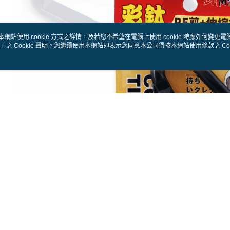
付款後7-1
【注意事
每筆NT$6
１．透過由
交易，需
一般宅配
本網站使用 cookie 方式之詳情，及若您不希望在電腦上使用 cookie 時應如何變更電腦的
求債權轉
」之 Cookie 聲明。您繼續使用本網站即表示您同意本公司得按本網站使用條款之 Coo
２．關於
每筆NT$1
https://aft
３．未成
離島一般
「AFTE
每筆NT$2
任。
４．使用「
貨到付款
即時審查
結果請求
每筆NT$2
５．嚴禁
形，恩沛
國家/地區
動。
計)，訂單才