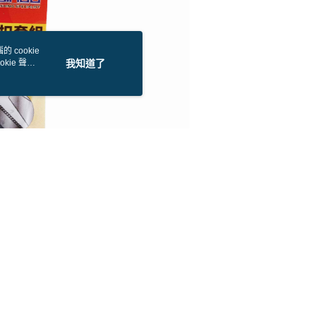
1取貨
項】
0，滿NT$1,200(含以上)免運費
恩沛科技股份有限公司提供之「AFTEE先享後付」服務完成之
依本服務之必要範圍內提供個人資料，並將交易相關給付款項請
（門市自取請勿下單，請聯繫客服）
 cookie
讓予恩沛科技股份有限公司。
kie 聲明
我知道了
個人資料處理事宜，請瀏覽以下網址：
00，滿NT$2,000(含以上)免運費
ee.tw/terms/#terms3
年的使用者請事先徵得法定代理人或監護人之同意方可使用
宅配
E先享後付」，若未經同意申辦者引起之損失，本公司不負相關責
00，滿NT$2,000(含以上)免運費
AFTEE先享後付」時，將依據個別帳號之用戶狀況，依本公司
（門市自取請勿下單，請聯繫客服）
核予不同之上限額度；若仍有額度不足之情形，本公司將視審查
用戶進行身份認證。
00，滿NT$3,000(含以上)免運費
一人註冊多個帳號或使用他人資訊註冊。若發現惡意使用之情
科技股份有限公司將有權停止該用戶之使用額度並採取法律行
配送(**下單前請私訊客服確認實際運費(運費另
查看運費
得以成立**)