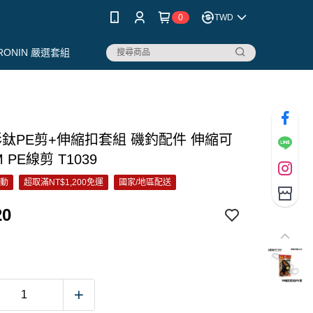
0
TWD
RONIN 嚴選套組
彩鈦PE剪+伸縮扣套組 磯釣配件 伸縮可
 PE線剪 T1039
活動
超取滿NT$1,200免運
國家/地區配送
20