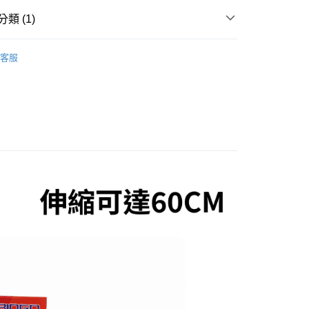
業銀行
永豐商業銀行
分期
業銀行
星展（台灣）商業銀行
類 (1)
際商業銀行
中國信託商業銀行
你分期使用說明】
天信用卡公司
享後付
其他配件/小物
由台灣大哥大提供，台灣大哥大用戶可立即使用無須另外申請。
客服
式選擇「大哥付你分期」，訂單成立後會自動跳轉到大哥付的交易
證手機門號後，選擇欲分期的期數、繳款截止日，確認付款後即
FTEE先享後付」】
。
先享後付是「在收到商品之後才付款」的支付方式。 讓您購物簡單
准額度、可分期數及費用金額請依後續交易確認頁面所載為準。
心！
立30分鐘內，如未前往確認交易或遇審核未通過，訂單將自動取
：不需註冊會員、不需綁卡、不需儲值。
「轉專審核」未通過狀況，表示未達大哥付你分期系統評分，恕
：只要手機號碼，簡訊認證，即可結帳。
評估內容。
：先確認商品／服務後，再付款。
式說明】
項不併入電信帳單，「大哥付你分期」於每月結算日後寄送繳費提
EE先享後付」結帳流程】
方式選擇「AFTEE先享後付」後，將跳轉至「AFTEE先享後
付款
訊連結打開帳單後，可選擇「超商條碼／台灣大直營門市／銀行轉
頁面，進行簡訊認證並確認金額後，即可完成結帳。
付／iPASS MONEY」等通路繳費。
0，滿NT$1,200(含以上)免運費
成立數日內，您將收到繳費通知簡訊。
費通知簡訊後14天內，點擊此簡訊中的連結，可透過四大超商
項】
網路銀行／等多元方式進行付款，方視為交易完成。
家取貨
係由「台灣大哥大股份有限公司」（以下簡稱本公司）所提供，讓
：結帳手續完成當下不需立刻繳費，但若您需要取消訂單，請聯
0，滿NT$1,200(含以上)免運費
易時，得透過本服務購買商品或服務，並由商店將買賣／分期付
的店家。未經商家同意取消之訂單仍視為有效，需透過AFTEE
金債權讓與本公司後，依約使用本公司帳單繳交帳款。
繳納相關費用。
付款
意付款使用「大哥付你分期」之契約關係目的，商店將以您的個人
否成功請以「AFTEE先享後付 」之結帳頁面顯示為準，若有關於
含姓名、電話或地址）提供予台灣大哥大進項蒐集、處理及利
功／繳費後需取消欲退款等相關疑問，請聯繫「AFTEE先享後
0，滿NT$1,200(含以上)免運費
公司與您本人進行分期帳單所需資料之確認、核對及更正。
援中心」
https://netprotections.freshdesk.com/support/home
戶服務條款，請詳閱以下連結：
https://oppay.tw/userRule