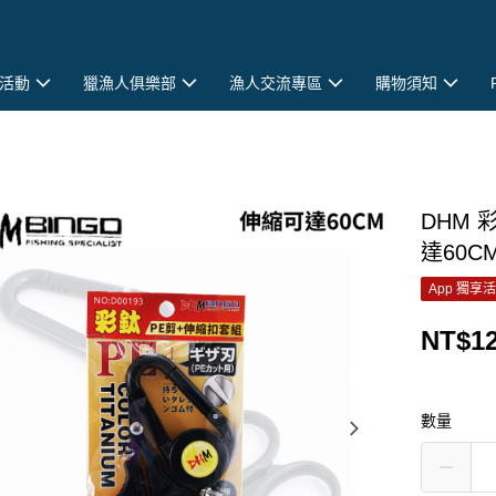
活動
獵漁人俱樂部
漁人交流專區
購物須知
DHM 
達60CM
App 獨享
NT$1
數量