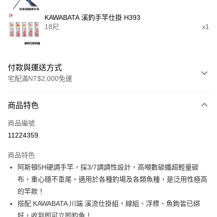
KAWABATA 溪釣手竿仕掛 H393
18尺
x1
付款與運送方式
宅配滿NT$2,000免運
付款方式
商品特色
信用卡一次付款
商品編號
信用卡分期付款
11224359
3 期 0 利率 每期
NT$200
21家銀行
商品特色
合作金庫商業銀行
第一商業銀行
Apple Pay
阿斯頓5H硬調手竿，採3/7調調性設計，高噸數碳纖超輕量碳
華南商業銀行
彰化商業銀行
布，重心穩不垂尾。適用於各種釣場及各類魚種，是泛用性極高
街口支付
上海商業儲蓄銀行
台北富邦商業銀行
國泰世華商業銀行
兆豐國際商業銀行
的竿款！
悠遊付
臺灣中小企業銀行
台中商業銀行
搭配 KAWABATA 川端 溪流仕掛組，線組、浮標、魚鉤皆已綁
匯豐（台灣）商業銀行
華泰商業銀行
好，收到即可立即釣魚！
大哥付你分期