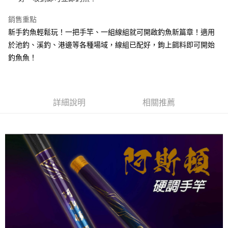
聯邦商業銀行
遠東國際商業銀行
相關說明
元大商業銀行
永豐商業銀行
銷售重點
【大哥付你分期使用說明】
玉山商業銀行
星展（台灣）商業銀行
AFTEE先享後付
新手釣魚輕鬆玩！一把手竿、一組線組就可開啟釣魚新篇章！適用
1.本服務由台灣大哥大提供，台灣大哥大用戶可立即使用無須另外申請。
台新國際商業銀行
中國信託商業銀行
2.付款方式選擇「大哥付你分期」，訂單成立後會自動跳轉到大哥付的交易
相關說明
於池釣、溪釣、港邊等各種場域，線組已配好，鉤上餌料即可開始
台灣樂天信用卡公司
流程，驗證手機門號後，選擇欲分期的期數、繳款截止日，確認付款後即完
【關於「AFTEE先享後付」】
釣魚魚！
成交易。
ATM付款
AFTEE先享後付是「在收到商品之後才付款」的支付方式。 讓您購物簡單
3.實際核准額度、可分期數及費用金額請依後續交易確認頁面所載為準。
便利好安心！
4.訂單成立30分鐘內，如未前往確認交易或遇審核未通過，訂單將自動取
貨到付款
１．簡單：不需註冊會員、不需綁卡、不需儲值。
消。如遇「轉專審核」未通過狀況，表示未達大哥付你分期系統評分，恕無
２．便利：只要手機號碼，簡訊認證，即可結帳。
法說明評估內容。
３．安心：先確認商品／服務後，再付款。
詳細說明
相關推薦
【繳款方式說明】
運送方式
1.分期款項不併入電信帳單，「大哥付你分期」於每月結算日後寄送繳費提
【「AFTEE先享後付」結帳流程】
一般宅配（門市自取請勿下單，請聯繫客服）
醒簡訊。
１．於結帳方式選擇「AFTEE先享後付」後，將跳轉至「AFTEE先享後付」
2.透過簡訊連結打開帳單後，可選擇「超商條碼／台灣大直營門市／銀行轉
每筆NT$100，滿NT$2,000(含以上)免運費
結帳頁面，進行簡訊認證並確認金額後，即可完成結帳。
帳／街口支付／iPASS MONEY」等通路繳費。
２．訂單成立數日內，您將收到繳費通知簡訊。
貨到付款（門市自取請勿下單，請聯繫客服）
３．收到繳費通知簡訊後14天內，點擊此簡訊中的連結，可透過四大超商／
【注意事項】
ATM／網路銀行／等多元方式進行付款，方視為交易完成。
每筆NT$200，滿NT$3,000(含以上)免運費
1.本服務係由「台灣大哥大股份有限公司」（以下簡稱本公司）所提供，讓
※ 請注意：結帳手續完成當下不需立刻繳費，但若您需要取消訂單，請聯絡
用戶於交易時，得透過本服務購買商品或服務，並由商店將買賣／分期付款
購買商品的店家。未經商家同意取消之訂單仍視為有效，需透過AFTEE先享
買賣價金債權讓與本公司後，依約使用本公司帳單繳交帳款。
後付繳納相關費用。
2.基於同意付款使用「大哥付你分期」之契約關係目的，商店將以您的個人
※ 交易是否成功請以「AFTEE先享後付 」之結帳頁面顯示為準，若有關於
資料（包含姓名、電話或地址）提供予台灣大哥大進項蒐集、處理及利用，
是否繳費成功／繳費後需取消欲退款等相關疑問，請聯繫「AFTEE先享後付
由本公司與您本人進行分期帳單所需資料之確認、核對及更正。
客戶支援中心」
https://netprotections.freshdesk.com/support/home
3.完整用戶服務條款，請詳閱以下連結：
https://oppay.tw/userRule