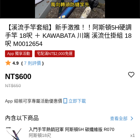
【溪流手竿套組】新手激推！！阿斯頓5H硬調
手竿 18呎 ＋ KAWABATA 川端 溪流仕掛組 18
呎 M0012654
App 獨享活動
宅配滿NT$2,000免運
4.9
(
7
則評價
)
0:00
/
NT$600
0:20
NT$650
App 結帳可享專屬活動優惠價
立即下載
內含以下商品
查看全部
入門手竿熱銷冠軍 阿斯頓5H 碳纖維版 R070
阿斯頓18尺
x1