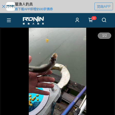
獵漁人釣具
開啟APP
首下載APP即贈$500折價券
0
0:00
1
/
2