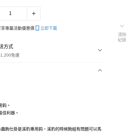
帳可享專屬活動優惠價
立即下載
清除
紀錄
送方式
1,200免運
次付款
期付款
0 利率 每期
NT$13
21家銀行
用鈎。
庫商業銀行
第一商業銀行
最佳利器。
付款
業銀行
彰化商業銀行
業儲蓄銀行
台北富邦商業銀行
 赤蟲鉤仕掛是溪釣專用鈎，溪釣的時候鉤組有問題可以馬
華商業銀行
兆豐國際商業銀行