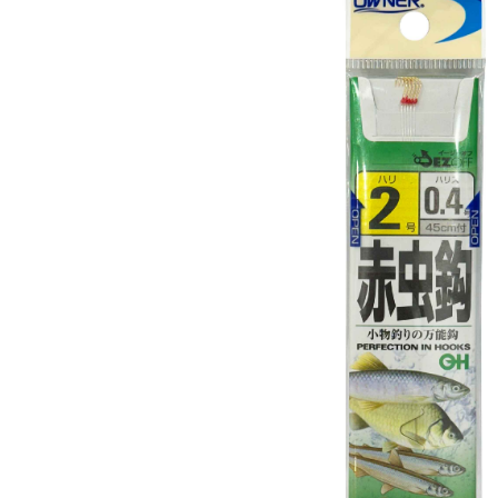
先享後付
7-11取貨
2.基於同
※ 交易是
資料（包
是否繳費成
每筆NT$6
用，由本
付客戶支
3.完整用
付款後7-1
【注意事
每筆NT$6
１．透過由
交易，需
一般宅配
求債權轉
２．關於
每筆NT$1
https://aft
３．未成
離島一般
「AFTE
每筆NT$2
任。
４．使用「
貨到付款
即時審查
結果請求
每筆NT$2
５．嚴禁
形，恩沛
國家/地區
動。
計)，訂單才