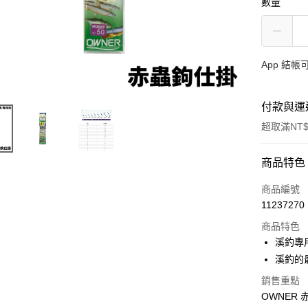
數量
App 結
付款與運
超取滿NT$
付款方式
商品特色
信用卡一
商品編號
11237270
信用卡分
商品特色
3 期 
溪釣專
合作金
溪釣的
超商取貨
華南商
銷售重點
Apple Pay
上海商
OWNER
國泰世