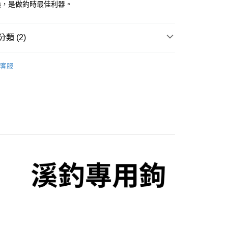
換，是做釣時最佳利器。
小企業銀行
台中商業銀行
台灣）商業銀行
華泰商業銀行
業銀行
遠東國際商業銀行
類 (2)
業銀行
永豐商業銀行
分期
業銀行
星展（台灣）商業銀行
鉤/連鉤/仕掛
際商業銀行
中國信託商業銀行
你分期使用說明】
客服
天信用卡公司
享後付
由台灣大哥大提供，台灣大哥大用戶可立即使用無須另外申請。
OWNER 歐娜
式選擇「大哥付你分期」，訂單成立後會自動跳轉到大哥付的交易
證手機門號後，選擇欲分期的期數、繳款截止日，確認付款後即
FTEE先享後付」】
。
先享後付是「在收到商品之後才付款」的支付方式。 讓您購物簡單
准額度、可分期數及費用金額請依後續交易確認頁面所載為準。
心！
立30分鐘內，如未前往確認交易或遇審核未通過，訂單將自動取
：不需註冊會員、不需綁卡、不需儲值。
「轉專審核」未通過狀況，表示未達大哥付你分期系統評分，恕
：只要手機號碼，簡訊認證，即可結帳。
評估內容。
：先確認商品／服務後，再付款。
式說明】
項不併入電信帳單，「大哥付你分期」於每月結算日後寄送繳費提
EE先享後付」結帳流程】
方式選擇「AFTEE先享後付」後，將跳轉至「AFTEE先享後
付款
訊連結打開帳單後，可選擇「超商條碼／台灣大直營門市／銀行轉
頁面，進行簡訊認證並確認金額後，即可完成結帳。
付／iPASS MONEY」等通路繳費。
0，滿NT$1,200(含以上)免運費
成立數日內，您將收到繳費通知簡訊。
費通知簡訊後14天內，點擊此簡訊中的連結，可透過四大超商
項】
網路銀行／等多元方式進行付款，方視為交易完成。
家取貨
係由「台灣大哥大股份有限公司」（以下簡稱本公司）所提供，讓
：結帳手續完成當下不需立刻繳費，但若您需要取消訂單，請聯
0，滿NT$1,200(含以上)免運費
易時，得透過本服務購買商品或服務，並由商店將買賣／分期付
的店家。未經商家同意取消之訂單仍視為有效，需透過AFTEE
金債權讓與本公司後，依約使用本公司帳單繳交帳款。