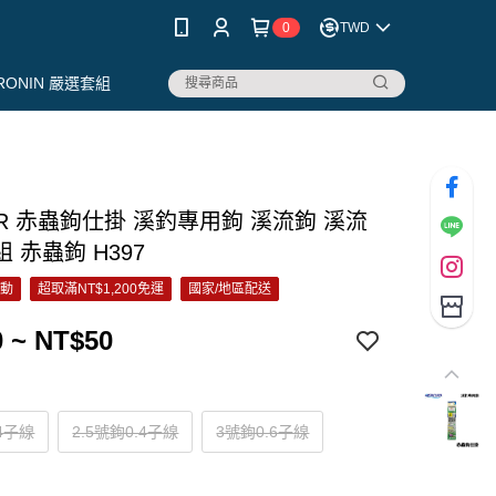
0
TWD
RONIN 嚴選套組
R 赤蟲鉤仕掛 溪釣專用鉤 溪流鉤 溪流
 赤蟲鉤 H397
活動
超取滿NT$1,200免運
國家/地區配送
 ~ NT$50
4子線
2.5號鉤0.4子線
3號鉤0.6子線