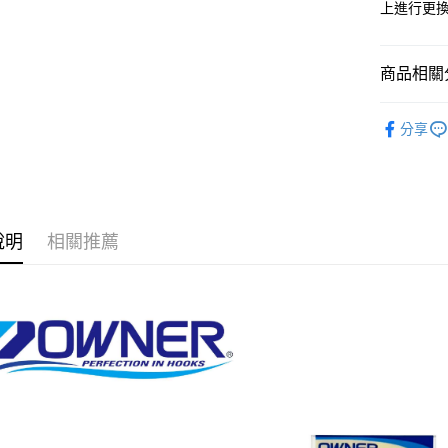
街口支付
上進行更
臺灣中
匯豐（
悠遊付
聯邦商
商品相關分
元大商
大哥付你
玉山商
相關說明
魚鉤
串
台新國
【大哥付
分享
台灣樂
AFTEE先
1.本服務
品牌專區
2.付款方
相關說明
流程，驗
【關於「A
ATM付款
完成交易
AFTEE
3.實際核
便利好安
4.訂單成
貨到付款
１．簡單
說明
相關推薦
消。如遇
２．便利
無法說明
３．安心
【繳款方
運送方式
1.分期款
【「AFT
醒簡訊。
１．於結帳
全家取貨
2.透過簡
付」結帳
帳／街口支
每筆NT$6
２．訂單
３．收到繳
【注意事
／ATM／
付款後全
1.本服務
※ 請注意
每筆NT$6
用戶於交
絡購買商品
款買賣價