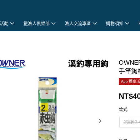
活動
獵漁人俱樂部
漁人交流專區
購物須知
OWNE
手竿鉤組
App 獨享
NT$40
款式
2號鉤0.