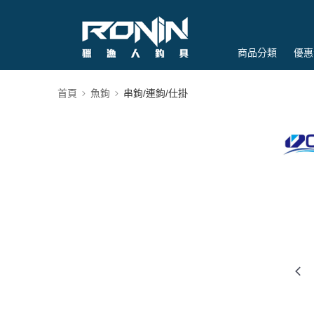
商品分類
優惠
首頁
魚鉤
串鉤/連鉤/仕掛