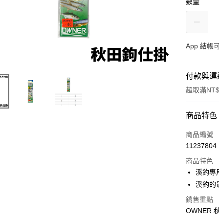
數量
App 結
付款與運
超取滿NT$
付款方式
商品特色
信用卡一
商品編號
11237804
信用卡分
商品特色
3 期 
溪釣專
合作金
溪釣的
超商取貨
華南商
銷售重點
Apple Pay
上海商
OWNER
國泰世