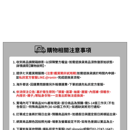
貨到付款（門市自取請勿下單，請聯繫客服）
４．使用「AFTEE先享後付」時，將依據個別帳號之用戶狀況，依本公司即
時審查核予不同之上限額度；若仍有額度不足之情形，本公司將視審查結果
每筆NT$200，滿NT$3,000(含以上)免運費
請求用戶進行身份認證。
５．嚴禁一人註冊多個帳號或使用他人資訊註冊。若發現惡意使用之情形，
國家/地區配送(**下單前請私訊客服確認實際運費(運費另
查看運費
恩沛科技股份有限公司將有權停止該用戶之使用額度並採取法律行動。
計)，訂單才得以成立**)