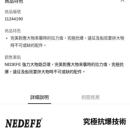
商品特色
信用卡一次付款
商品編號
信用卡分期付款
11244190
3 期 0 利率 每期
NT$33
21家銀行
商品特色
合作金庫商業銀行
第一商業銀行
超商取貨付款
完美對應大物來襲時的拉力值，究極抗爆，遠征及船班要拚大物
華南商業銀行
彰化商業銀行
時不可或缺的配件。
Apple Pay
上海商業儲蓄銀行
台北富邦商業銀行
國泰世華商業銀行
兆豐國際商業銀行
街口支付
銷售重點
臺灣中小企業銀行
台中商業銀行
NEDEFE 強力大物路亞環，完美對應大物來襲時的拉力值，究極抗
匯豐（台灣）商業銀行
華泰商業銀行
悠遊付
聯邦商業銀行
遠東國際商業銀行
爆，遠征及船班要拚大物時不可或缺的配件。
元大商業銀行
永豐商業銀行
大哥付你分期
玉山商業銀行
星展（台灣）商業銀行
相關說明
台新國際商業銀行
中國信託商業銀行
【大哥付你分期使用說明】
台灣樂天信用卡公司
AFTEE先享後付
詳細說明
相關推薦
1.本服務由台灣大哥大提供，台灣大哥大用戶可立即使用無須另外申請。
2.付款方式選擇「大哥付你分期」，訂單成立後會自動跳轉到大哥付的交易
相關說明
流程，驗證手機門號後，選擇欲分期的期數、繳款截止日，確認付款後即完
【關於「AFTEE先享後付」】
成交易。
ATM付款
AFTEE先享後付是「在收到商品之後才付款」的支付方式。 讓您購物簡單
3.實際核准額度、可分期數及費用金額請依後續交易確認頁面所載為準。
便利好安心！
4.訂單成立30分鐘內，如未前往確認交易或遇審核未通過，訂單將自動取
貨到付款
１．簡單：不需註冊會員、不需綁卡、不需儲值。
消。如遇「轉專審核」未通過狀況，表示未達大哥付你分期系統評分，恕無