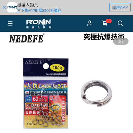
獵漁人釣具
開啟APP
首下載APP即贈$500折價券
0
1
/
2