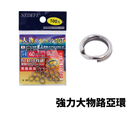
２．便利：只要手機號碼，簡訊認證，即可結帳。
法說明評估內容。
３．安心：先確認商品／服務後，再付款。
【繳款方式說明】
運送方式
1.分期款項不併入電信帳單，「大哥付你分期」於每月結算日後寄送繳費提
【「AFTEE先享後付」結帳流程】
全家取貨付款
醒簡訊。
１．於結帳方式選擇「AFTEE先享後付」後，將跳轉至「AFTEE先享後付」
2.透過簡訊連結打開帳單後，可選擇「超商條碼／台灣大直營門市／銀行轉
每筆NT$60，滿NT$1,200(含以上)免運費
結帳頁面，進行簡訊認證並確認金額後，即可完成結帳。
帳／街口支付／iPASS MONEY」等通路繳費。
２．訂單成立數日內，您將收到繳費通知簡訊。
付款後全家取貨
３．收到繳費通知簡訊後14天內，點擊此簡訊中的連結，可透過四大超商／
【注意事項】
ATM／網路銀行／等多元方式進行付款，方視為交易完成。
每筆NT$60，滿NT$1,200(含以上)免運費
1.本服務係由「台灣大哥大股份有限公司」（以下簡稱本公司）所提供，讓
※ 請注意：結帳手續完成當下不需立刻繳費，但若您需要取消訂單，請聯絡
用戶於交易時，得透過本服務購買商品或服務，並由商店將買賣／分期付款
購買商品的店家。未經商家同意取消之訂單仍視為有效，需透過AFTEE先享
7-11取貨付款
買賣價金債權讓與本公司後，依約使用本公司帳單繳交帳款。
後付繳納相關費用。
2.基於同意付款使用「大哥付你分期」之契約關係目的，商店將以您的個人
每筆NT$60，滿NT$1,200(含以上)免運費
※ 交易是否成功請以「AFTEE先享後付 」之結帳頁面顯示為準，若有關於
資料（包含姓名、電話或地址）提供予台灣大哥大進項蒐集、處理及利用，
是否繳費成功／繳費後需取消欲退款等相關疑問，請聯繫「AFTEE先享後付
由本公司與您本人進行分期帳單所需資料之確認、核對及更正。
客戶支援中心」
https://netprotections.freshdesk.com/support/home
付款後7-11取貨
3.完整用戶服務條款，請詳閱以下連結：
https://oppay.tw/userRule
每筆NT$60，滿NT$1,200(含以上)免運費
【注意事項】
１．透過由恩沛科技股份有限公司提供之「AFTEE先享後付」服務完成之交
一般宅配（門市自取請勿下單，請聯繫客服）
易，需依本服務之必要範圍內提供個人資料，並將交易相關給付款項請求債
權轉讓予恩沛科技股份有限公司。
每筆NT$100，滿NT$2,000(含以上)免運費
２．關於個人資料處理事宜，請瀏覽以下網址：
https://aftee.tw/terms/#terms3
離島一般宅配
３．未成年的使用者請事先徵得法定代理人或監護人之同意方可使用
每筆NT$200，滿NT$2,000(含以上)免運費
「AFTEE先享後付」，若未經同意申辦者引起之損失，本公司不負相關責
任。