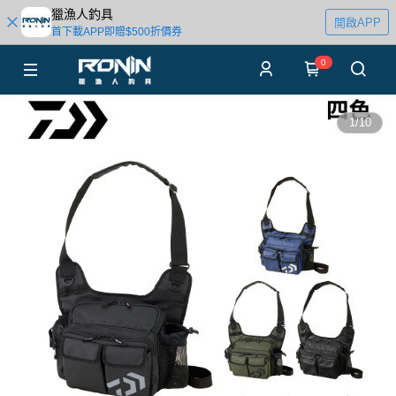
獵漁人釣具
開啟APP
首下載APP即贈$500折價券
0
1
/
10