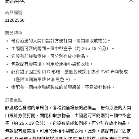
商品特色
信用卡一次付款
商品編號
信用卡分期付款
11262350
3 期 0 利率 每期
NT$533
21家銀行
商品特色
合作金庫商業銀行
第一商業銀行
超商取貨付款
帶有滾邊的大開口設計方便打開、關閉和取放物品。
華南商業銀行
彰化商業銀行
主隔層可容納兩到三個中型盒子（約 26 x 19 公分）。
Apple Pay
上海商業儲蓄銀行
台北富邦商業銀行
國泰世華商業銀行
兆豐國際商業銀行
它設有前袋和側袋，可分別存放小物品。
街口支付
臺灣中小企業銀行
台中商業銀行
包款配有腰帶環，可用於連接小袋和衣物。
匯豐（台灣）商業銀行
華泰商業銀行
配有鉗子固定架和 D 形環。整個包款採用防水 PVC 布料製成
悠遊付
聯邦商業銀行
遠東國際商業銀行
（僅限法國海軍藍 P 和黑色 P）。
元大商業銀行
永豐商業銀行
大哥付你分期
還配有一個由樹脂網製成的塑膠瓶架，不易被針鉤住。
玉山商業銀行
星展（台灣）商業銀行
相關說明
台新國際商業銀行
中國信託商業銀行
【大哥付你分期使用說明】
銷售重點
台灣樂天信用卡公司
AFTEE先享後付
1.本服務由台灣大哥大提供，台灣大哥大用戶可立即使用無須另外申請。
舒適貼合身體的單肩包，各種釣魚場景的必備品。帶有滾邊的大開
2.付款方式選擇「大哥付你分期」，訂單成立後會自動跳轉到大哥付的交易
相關說明
口設計方便打開、關閉和取放物品。主隔層可容納兩到三個中型盒
流程，驗證手機門號後，選擇欲分期的期數、繳款截止日，確認付款後即完
【關於「AFTEE先享後付」】
成交易。
ATM付款
子（約 26 x 19 公分）。它設有前袋和側袋，可分別存放小物品。
AFTEE先享後付是「在收到商品之後才付款」的支付方式。 讓您購物簡單
3.實際核准額度、可分期數及費用金額請依後續交易確認頁面所載為準。
便利好安心！
包款配有腰帶環，可用於連接小袋和衣物。此外，還配有鉗子固定
4.訂單成立30分鐘內，如未前往確認交易或遇審核未通過，訂單將自動取
貨到付款
１．簡單：不需註冊會員、不需綁卡、不需儲值。
消。如遇「轉專審核」未通過狀況，表示未達大哥付你分期系統評分，恕無
架和 D 形環。整個包款採用防水 PVC 布料製成（僅限法國海軍藍