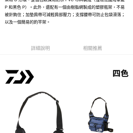
２．便利：只要手機號碼，簡訊認證，即可結帳。
法說明評估內容。
３．安心：先確認商品／服務後，再付款。
P 和黑色 P）。此外，還配有一個由樹脂網製成的塑膠瓶架，不易
【繳款方式說明】
運送方式
被針鉤住；加墊肩帶可減輕肩部壓力；支撐腰帶可防止包袋滑落；
1.分期款項不併入電信帳單，「大哥付你分期」於每月結算日後寄送繳費提
【「AFTEE先享後付」結帳流程】
全家取貨付款
醒簡訊。
以及一個簡易的釣竿架。
１．於結帳方式選擇「AFTEE先享後付」後，將跳轉至「AFTEE先享後付」
2.透過簡訊連結打開帳單後，可選擇「超商條碼／台灣大直營門市／銀行轉
每筆NT$60，滿NT$1,200(含以上)免運費
結帳頁面，進行簡訊認證並確認金額後，即可完成結帳。
帳／街口支付／iPASS MONEY」等通路繳費。
２．訂單成立數日內，您將收到繳費通知簡訊。
付款後全家取貨
３．收到繳費通知簡訊後14天內，點擊此簡訊中的連結，可透過四大超商／
【注意事項】
ATM／網路銀行／等多元方式進行付款，方視為交易完成。
每筆NT$60，滿NT$1,200(含以上)免運費
1.本服務係由「台灣大哥大股份有限公司」（以下簡稱本公司）所提供，讓
詳細說明
相關推薦
※ 請注意：結帳手續完成當下不需立刻繳費，但若您需要取消訂單，請聯絡
用戶於交易時，得透過本服務購買商品或服務，並由商店將買賣／分期付款
購買商品的店家。未經商家同意取消之訂單仍視為有效，需透過AFTEE先享
7-11取貨付款
買賣價金債權讓與本公司後，依約使用本公司帳單繳交帳款。
後付繳納相關費用。
2.基於同意付款使用「大哥付你分期」之契約關係目的，商店將以您的個人
每筆NT$60，滿NT$1,200(含以上)免運費
※ 交易是否成功請以「AFTEE先享後付 」之結帳頁面顯示為準，若有關於
資料（包含姓名、電話或地址）提供予台灣大哥大進項蒐集、處理及利用，
是否繳費成功／繳費後需取消欲退款等相關疑問，請聯繫「AFTEE先享後付
由本公司與您本人進行分期帳單所需資料之確認、核對及更正。
客戶支援中心」
https://netprotections.freshdesk.com/support/home
付款後7-11取貨
3.完整用戶服務條款，請詳閱以下連結：
https://oppay.tw/userRule
每筆NT$60，滿NT$1,200(含以上)免運費
【注意事項】
１．透過由恩沛科技股份有限公司提供之「AFTEE先享後付」服務完成之交
一般宅配（門市自取請勿下單，請聯繫客服）
易，需依本服務之必要範圍內提供個人資料，並將交易相關給付款項請求債
權轉讓予恩沛科技股份有限公司。
每筆NT$100，滿NT$2,000(含以上)免運費
２．關於個人資料處理事宜，請瀏覽以下網址：
https://aftee.tw/terms/#terms3
離島一般宅配
３．未成年的使用者請事先徵得法定代理人或監護人之同意方可使用
每筆NT$200，滿NT$2,000(含以上)免運費
「AFTEE先享後付」，若未經同意申辦者引起之損失，本公司不負相關責
任。