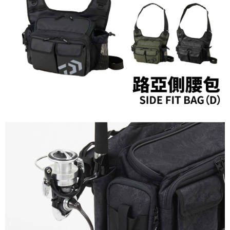
貨到付款（門市自取請勿下單，請聯繫客服）
４．使用「AFTEE先享後付」時，將依據個別帳號之用戶狀況，依本公司即
時審查核予不同之上限額度；若仍有額度不足之情形，本公司將視審查結果
每筆NT$200，滿NT$3,000(含以上)免運費
請求用戶進行身份認證。
５．嚴禁一人註冊多個帳號或使用他人資訊註冊。若發現惡意使用之情形，
恩沛科技股份有限公司將有權停止該用戶之使用額度並採取法律行動。