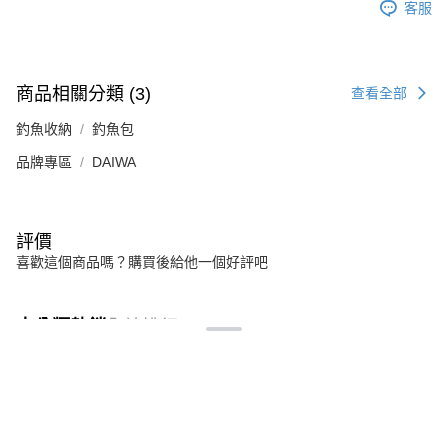
客服
商品相關分類 (3)
查看全部
釣魚收納
釣魚包
品牌專區
DAIWA
評價
喜歡這個商品嗎？購買後給他一個好評吧
本分類熱銷
全站排行
本網站中使用 cookie，欲查詢有關本網站使用 cookie 方式之詳情，及若您不希
熱門標籤
望在電腦上使用 cookie 時應如何變更電腦的 cookie 設定，請參閱本網站「
隱私
權條款
」之 Cookie 聲明。您繼續使用本網站即表示您同意本公司得按本網站使
用條款之 Cookie 聲明使用 cookie。
了解更多 >