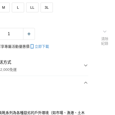
M
L
LL
3L
清除
紀錄
帳可享專屬活動優惠價
立即下載
送方式
2,000免運
次付款
期付款
0 利率 每期
NT$296
21家銀行
長靴系列為各種惡劣的戶外環境（如市場、漁港、土木