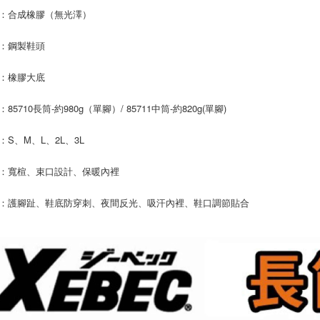
：合成橡膠（無光澤）
：鋼製鞋頭
：橡膠大底
85710長筒-約980g（單腳）/ 85711中筒-約820g(單腳)
：S、M、L、2L、3L
：寬楦、束口設計、保暖內裡
：護腳趾、鞋底防穿刺、夜間反光、吸汗內裡、鞋口調節貼合