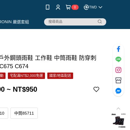
0
TWD
RONIN 嚴選套組
c 戶外鋼頭雨鞋 工作鞋 中筒雨鞋 防穿刺
675 C674
活動
宅配滿NT$2,000免運
國家/地區配送
0 ~ NT$950
10
中筒85711