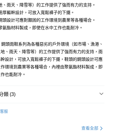
庫商業銀行
第一商業銀行
地、雨天、降雪等）的工作提供了強而有力的支持。
業銀行
彰化商業銀行
用厚軀幹設計，可放入寬鬆褲子的下擺。
業儲蓄銀行
台北富邦商業銀行
鋼頭設計可應對艱困的工作環境到農業等各種場合。
華商業銀行
兆豐國際商業銀行
聚氨酯材料製成，即使在水中工作也能耐冷。
小企業銀行
台中商業銀行
台灣）商業銀行
華泰商業銀行
分期
業銀行
遠東國際商業銀行
ec 鋼頭雨鞋系列為各種惡劣的戶外環境（如市場、漁港、
業銀行
永豐商業銀行
工地、雨天、降雪等）的工作提供了強而有力的支持，雨
你分期使用說明】
業銀行
星展（台灣）商業銀行
享後付
由台灣大哥大提供，台灣大哥大用戶可立即使用無須另外申請。
軀幹設計，可放入寬鬆褲子的下擺，鞋頭的鋼頭設計可應
際商業銀行
中國信託商業銀行
式選擇「大哥付你分期」，訂單成立後會自動跳轉到大哥付的交易
工作環境到農業等各種場合，內裡由聚氨酯材料製成，即
天信用卡公司
證手機門號後，選擇欲分期的期數、繳款截止日，確認付款後即
FTEE先享後付」】
工作也能耐冷。
。
先享後付是「在收到商品之後才付款」的支付方式。 讓您購物簡單
准額度、可分期數及費用金額請依後續交易確認頁面所載為準。
心！
立30分鐘內，如未前往確認交易或遇審核未通過，訂單將自動取
：不需註冊會員、不需綁卡、不需儲值。
「轉專審核」未通過狀況，表示未達大哥付你分期系統評分，恕
：只要手機號碼，簡訊認證，即可結帳。
類 (3)
評估內容。
：先確認商品／服務後，再付款。
式說明】
鞋子/襪子
項不併入電信帳單，「大哥付你分期」於每月結算日後寄送繳費提
EE先享後付」結帳流程】
客服
方式選擇「AFTEE先享後付」後，將跳轉至「AFTEE先享後
雨季常用商品
（門市自取請勿下單，請聯繫客服）
訊連結打開帳單後，可選擇「超商條碼／台灣大直營門市／銀行轉
頁面，進行簡訊認證並確認金額後，即可完成結帳。
付／iPASS MONEY」等通路繳費。
00，滿NT$2,000(含以上)免運費
成立數日內，您將收到繳費通知簡訊。
｜精選必購商品
查看全部
費通知簡訊後14天內，點擊此簡訊中的連結，可透過四大超商
項】
網路銀行／等多元方式進行付款，方視為交易完成。