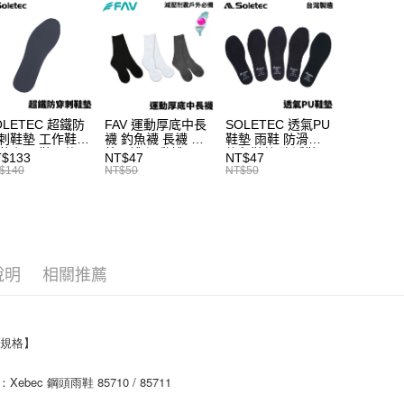
離島一般
1.本服務
※ 請注意
每筆NT$2
用戶於交
絡購買商品
款買賣價
先享後付
貨到付款
2.基於同
※ 交易是
資料（包
是否繳費成
每筆NT$2
用，由本
付客戶支
3.完整用
國家/地區
OLETEC 超鐵防
FAV 運動厚底中長
SOLETEC 透氣PU
【注意事
計)，訂單才
刺鞋墊 工作鞋
襪 釣魚襪 長襪 戶
鞋墊 雨鞋 防滑鞋
１．透過由
鞋 鋼頭鞋配件
外長襪 運動襪
釣魚鞋墊 溯溪鞋
$133
NT$47
NT$47
交易，需
67
C668
C693
$140
NT$50
NT$50
求債權轉
２．關於
https://aft
３．未成
「AFTE
任。
說明
相關推薦
４．使用「
即時審查
結果請求
５．嚴禁
形，恩沛
品規格】
動。
Xebec 鋼頭雨鞋 85710 / 85711