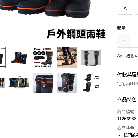
S
數量
App 結
付款與運
宅配滿NT$
付款方式
商品特色
信用卡一
商品編號
11266963
信用卡分
商品特色
3 期 
我們的