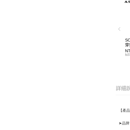
S
穿
雨
NT
C6
NT
詳細
【產
➤品牌：