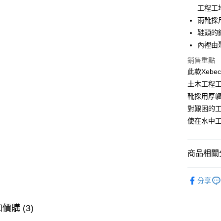
合作金
工程工
Apple Pay
華南商
雨靴採
街口支付
上海商
鞋頭的
國泰世
內裡由
悠遊付
臺灣中
匯豐（
銷售重點
大哥付你
聯邦商
此款Xeb
相關說明
元大商
土木工程
【大哥付
玉山商
AFTEE先
1.本服務
靴採用厚
台新國
2.付款方
相關說明
對艱困的
台灣樂
流程，驗
【關於「A
ATM付款
使在水中
完成交易
AFTEE
3.實際核
便利好安
4.訂單成
貨到付款
１．簡單
消。如遇
２．便利
商品相關分
無法說明
３．安心
【繳款方
運送方式
戶外服飾
1.分期款
【「AFT
分享
醒簡訊。
１．於結帳
季節專區
一般宅配
2.透過簡
付」結帳
帳／街口支
每筆NT$1
２．訂單
帥氣老爸
價購 (3)
３．收到繳
【注意事
／ATM／