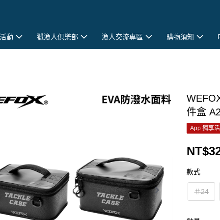
活動
獵漁人俱樂部
漁人交流專區
購物須知
WEFO
件盒 A2
App 獨享
NT$32
款式
＃24