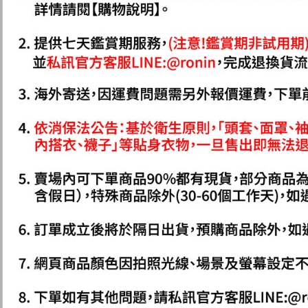
先享後付
7-11取貨
2.基於同
※ 交易是
資料（包
是否繳費成
每筆NT$6
用，由本
付客戶支
3.完整用
付款後7-1
【注意事
每筆NT$6
１．透過由
交易，需
一般宅配
求債權轉
２．關於
每筆NT$1
https://aft
３．未成
離島一般
「AFTE
每筆NT$2
任。
４．使用「
貨到付款
即時審查
結果請求
每筆NT$2
５．嚴禁
形，恩沛
國家/地區
動。
計)，訂單才