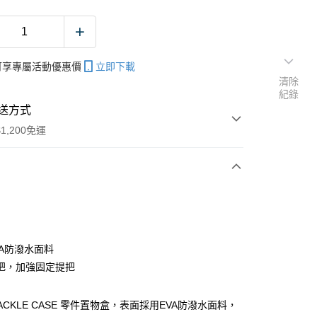
帳可享專屬活動優惠價
立即下載
清除
紀錄
送方式
1,200免運
次付款
期付款
0 利率 每期
NT$106
21家銀行
VA防潑水面料
庫商業銀行
第一商業銀行
把，加強固定提把
付款
業銀行
彰化商業銀行
業儲蓄銀行
台北富邦商業銀行
TACKLE CASE 零件置物盒，表面採用EVA防潑水面料，
華商業銀行
兆豐國際商業銀行