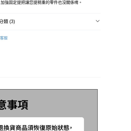
，加強固定提把讓您提稍重的零件也沒關係唷。
小企業銀行
台中商業銀行
台灣）商業銀行
華泰商業銀行
業銀行
遠東國際商業銀行
類 (3)
業銀行
永豐商業銀行
分期
業銀行
星展（台灣）商業銀行
零/配件盒
際商業銀行
中國信託商業銀行
你分期使用說明】
客服
天信用卡公司
享後付
由台灣大哥大提供，台灣大哥大用戶可立即使用無須另外申請。
WEFOX 鉅灣
式選擇「大哥付你分期」，訂單成立後會自動跳轉到大哥付的交易
證手機門號後，選擇欲分期的期數、繳款截止日，確認付款後即
｜精選必購商品
FTEE先享後付」】
。
先享後付是「在收到商品之後才付款」的支付方式。 讓您購物簡單
准額度、可分期數及費用金額請依後續交易確認頁面所載為準。
心！
立30分鐘內，如未前往確認交易或遇審核未通過，訂單將自動取
：不需註冊會員、不需綁卡、不需儲值。
「轉專審核」未通過狀況，表示未達大哥付你分期系統評分，恕
：只要手機號碼，簡訊認證，即可結帳。
評估內容。
：先確認商品／服務後，再付款。
式說明】
項不併入電信帳單，「大哥付你分期」於每月結算日後寄送繳費提
EE先享後付」結帳流程】
方式選擇「AFTEE先享後付」後，將跳轉至「AFTEE先享後
付款
訊連結打開帳單後，可選擇「超商條碼／台灣大直營門市／銀行轉
頁面，進行簡訊認證並確認金額後，即可完成結帳。
付／iPASS MONEY」等通路繳費。
0，滿NT$1,200(含以上)免運費
成立數日內，您將收到繳費通知簡訊。
費通知簡訊後14天內，點擊此簡訊中的連結，可透過四大超商
項】
網路銀行／等多元方式進行付款，方視為交易完成。
家取貨
係由「台灣大哥大股份有限公司」（以下簡稱本公司）所提供，讓
：結帳手續完成當下不需立刻繳費，但若您需要取消訂單，請聯
0，滿NT$1,200(含以上)免運費
易時，得透過本服務購買商品或服務，並由商店將買賣／分期付
的店家。未經商家同意取消之訂單仍視為有效，需透過AFTEE
金債權讓與本公司後，依約使用本公司帳單繳交帳款。