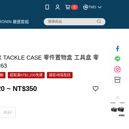
0
TWD
RONIN 嚴選套組
X TACKLE CASE 零件置物盒 工具盒 零
63
活動
超取滿NT$1,200免運
國家/地區配送
0 ~ NT$350
＃27