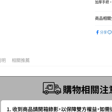
街口支付
加厚手把
臺灣中
匯豐（
悠遊付
聯邦商
商品相關分
元大商
大哥付你
玉山商
相關說明
釣魚收納
台新國
【大哥付
分享
台灣樂
AFTEE先
1.本服務
品牌專區
2.付款方
相關說明
流程，驗
帥氣老爸
【關於「A
ATM付款
完成交易
AFTEE
3.實際核
便利好安
4.訂單成
貨到付款
１．簡單
說明
相關推薦
消。如遇
２．便利
無法說明
３．安心
【繳款方
運送方式
1.分期款
【「AFT
醒簡訊。
１．於結帳
全家取貨
2.透過簡
付」結帳
帳／街口支
每筆NT$6
２．訂單
３．收到繳
【注意事
／ATM／
付款後全
1.本服務
※ 請注意
每筆NT$6
用戶於交
絡購買商品
款買賣價