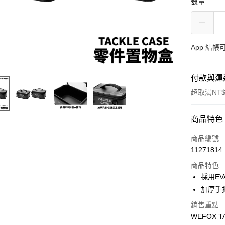
數量
App 結
付款與運
超取滿NT$
付款方式
商品特色
信用卡一
商品編號
11271814
信用卡分
商品特色
3 期 
採用E
合作金
加厚手
超商取貨
華南商
銷售重點
Apple Pay
上海商
WEFOX 
國泰世