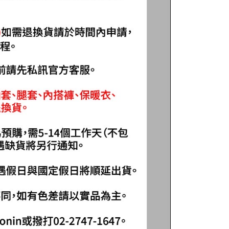
繳納相關費用。
付款
意付款使用「大哥付你分期」之契約關係目的，商店將以您的個人
否成功請以「AFTEE先享後付 」之結帳頁面顯示為準，若有關於
含姓名、電話或地址）提供予台灣大哥大進項蒐集、處理及利
功／繳費後需取消欲退款等相關疑問，請聯繫「AFTEE先享後
0，滿NT$1,200(含以上)免運費
公司與您本人進行分期帳單所需資料之確認、核對及更正。
援中心」
https://netprotections.freshdesk.com/support/home
戶服務條款，請詳閱以下連結：
https://oppay.tw/userRule
1取貨
項】
0，滿NT$1,200(含以上)免運費
恩沛科技股份有限公司提供之「AFTEE先享後付」服務完成之
依本服務之必要範圍內提供個人資料，並將交易相關給付款項請
（門市自取請勿下單，請聯繫客服）
讓予恩沛科技股份有限公司。
個人資料處理事宜，請瀏覽以下網址：
00，滿NT$2,000(含以上)免運費
ee.tw/terms/#terms3
年的使用者請事先徵得法定代理人或監護人之同意方可使用
宅配
E先享後付」，若未經同意申辦者引起之損失，本公司不負相關責
00，滿NT$2,000(含以上)免運費
AFTEE先享後付」時，將依據個別帳號之用戶狀況，依本公司
（門市自取請勿下單，請聯繫客服）
核予不同之上限額度；若仍有額度不足之情形，本公司將視審查
用戶進行身份認證。
00，滿NT$3,000(含以上)免運費
一人註冊多個帳號或使用他人資訊註冊。若發現惡意使用之情
科技股份有限公司將有權停止該用戶之使用額度並採取法律行
配送(**下單前請私訊客服確認實際運費(運費另
查看運費
得以成立**)