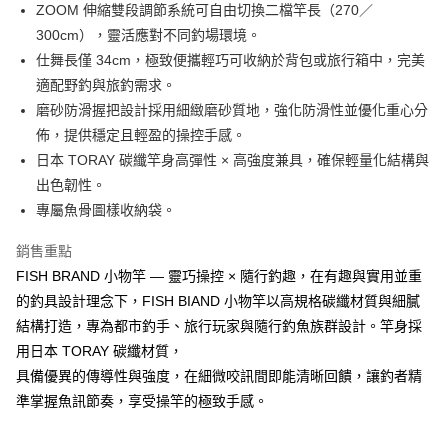
１．於結帳方式選擇「AFTEE先享後付」後，將跳轉至「AFTEE先享後付」
ZOOM 伸縮雙段調節系統可自由切換二檔竿長（270／
2.透過簡訊連結打開帳單後，可選擇「超商條碼／台灣大直營門市／銀行轉
每筆NT$100，滿NT$2,000(含以上)免運費
結帳頁面，進行簡訊認證並確認金額後，即可完成結帳。
帳／街口支付／iPASS MONEY」等通路繳費。
300cm），靈活應對不同釣場環境。
２．訂單成立數日內，您將收到繳費通知簡訊。
離島一般宅配
３．收到繳費通知簡訊後14天內，點擊此簡訊中的連結，可透過四大超商／
仕舞長僅 34cm，極致便攜輕巧可收納於背包或旅行箱中，完美
【注意事項】
ATM／網路銀行／等多元方式進行付款，方視為交易完成。
每筆NT$200，滿NT$2,000(含以上)免運費
1.本服務係由「台灣大哥大股份有限公司」（以下簡稱本公司）所提供，讓
適配野釣與旅釣需求。
※ 請注意：結帳手續完成當下不需立刻繳費，但若您需要取消訂單，請聯絡
用戶於交易時，得透過本服務購買商品或服務，並由商店將買賣／分期付款
磨砂防滑握把設計採用細緻磨砂質地，強化防滑性並優化重心分
購買商品的店家。未經商家同意取消之訂單仍視為有效，需透過AFTEE先享
貨到付款（門市自取請勿下單，請聯繫客服）
買賣價金債權讓與本公司後，依約使用本公司帳單繳交帳款。
後付繳納相關費用。
佈，提供穩定且輕盈的操控手感。
2.基於同意付款使用「大哥付你分期」之契約關係目的，商店將以您的個人
每筆NT$200，滿NT$3,000(含以上)免運費
※ 交易是否成功請以「AFTEE先享後付 」之結帳頁面顯示為準，若有關於
資料（包含姓名、電話或地址）提供予台灣大哥大進項蒐集、處理及利用，
日本 TORAY 碳纖竿身高彈性 × 高強度兼具，確保輕量化結構與
是否繳費成功／繳費後需取消欲退款等相關疑問，請聯繫「AFTEE先享後付
由本公司與您本人進行分期帳單所需資料之確認、核對及更正。
客戶支援中心」
https://netprotections.freshdesk.com/support/home
國家/地區配送(**下單前請私訊客服確認實際運費(運費另
查看運費
出色韌性。
3.完整用戶服務條款，請詳閱以下連結：
https://oppay.tw/userRule
計)，訂單才得以成立**)
專屬魚骨圖樣收納袋。
【注意事項】
１．透過由恩沛科技股份有限公司提供之「AFTEE先享後付」服務完成之交
銷售重點
易，需依本服務之必要範圍內提供個人資料，並將交易相關給付款項請求債
權轉讓予恩沛科技股份有限公司。
FISH BRAND 小物竿 — 靈巧操控 × 隨行釣趣，在有趣與實用並重
２．關於個人資料處理事宜，請瀏覽以下網址：
的釣具設計理念下，FISH BIAND 小物竿以高規格碳纖材質與細膩
https://aftee.tw/terms/#terms3
結構打造，專為都市釣手、旅行玩家與隨行釣魚族群設計。竿身採
３．未成年的使用者請事先徵得法定代理人或監護人之同意方可使用
「AFTEE先享後付」，若未經同意申辦者引起之損失，本公司不負相關責
用日本 TORAY 碳纖材質，
任。
具備優異的傳導性與強度，在細微咬訊間即能清晰回饋，讓釣者精
４．使用「AFTEE先享後付」時，將依據個別帳號之用戶狀況，依本公司即
時審查核予不同之上限額度；若仍有額度不足之情形，本公司將視審查結果
準掌握魚訊節奏，享受操竿的極致手感。
請求用戶進行身份認證。
５．嚴禁一人註冊多個帳號或使用他人資訊註冊。若發現惡意使用之情形，