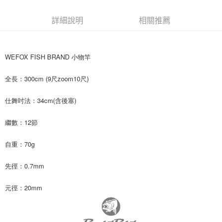
恩沛科技股份有限公司將有權停止該用戶之使用額度並採取法律行動。
詳細說明
相關推薦
WEFOX FISH BRAND 小物竿
全長：300cm (9尺zoom10尺)
仕舞吋法：34cm(含後塞)
繼數：12節
自重：70g
先徑：0.7mm
元徑：20mm