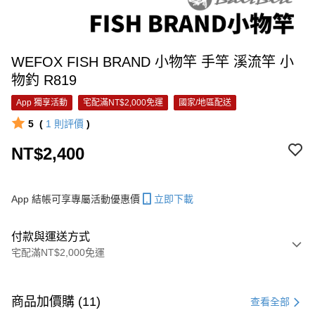
WEFOX FISH BRAND 小物竿 手竿 溪流竿 小
物釣 R819
App 獨享活動
宅配滿NT$2,000免運
國家/地區配送
5
(
1
則評價
)
NT$2,400
App 結帳可享專屬活動優惠價
立即下載
付款與運送方式
宅配滿NT$2,000免運
付款方式
信用卡一次付款
商品加價購 (11)
查看全部