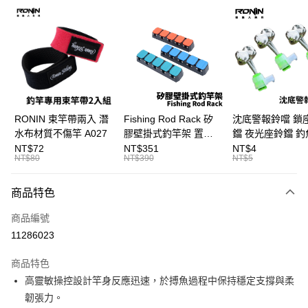
信用卡分期付款
3 期 0 利率 每期
NT$800
21家銀行
合作金庫商業銀行
第一商業銀行
Apple Pay
華南商業銀行
彰化商業銀行
街口支付
上海商業儲蓄銀行
台北富邦商業銀行
國泰世華商業銀行
兆豐國際商業銀行
悠遊付
臺灣中小企業銀行
台中商業銀行
RONIN 束竿帶兩入 潛
Fishing Rod Rack 矽
沈底警報鈴噹 鎖
匯豐（台灣）商業銀行
華泰商業銀行
水布材質不傷竿 A027
膠壁掛式釣竿架 置竿
鐺 夜光座鈴鐺 釣
大哥付你分期
聯邦商業銀行
遠東國際商業銀行
架 壁鎖式竿架 釣竿展
鐺 沉底鈴鐺 1入 可插
NT$72
NT$351
NT$4
相關說明
元大商業銀行
永豐商業銀行
NT$80
NT$390
NT$5
示架 T1086
Ø4.5x37mm夜光
【大哥付你分期使用說明】
玉山商業銀行
星展（台灣）商業銀行
T115
AFTEE先享後付
1.本服務由台灣大哥大提供，台灣大哥大用戶可立即使用無須另外申請。
台新國際商業銀行
中國信託商業銀行
商品特色
2.付款方式選擇「大哥付你分期」，訂單成立後會自動跳轉到大哥付的交易
相關說明
台灣樂天信用卡公司
流程，驗證手機門號後，選擇欲分期的期數、繳款截止日，確認付款後即完
【關於「AFTEE先享後付」】
成交易。
商品編號
ATM付款
AFTEE先享後付是「在收到商品之後才付款」的支付方式。 讓您購物簡單
3.實際核准額度、可分期數及費用金額請依後續交易確認頁面所載為準。
11286023
便利好安心！
4.訂單成立30分鐘內，如未前往確認交易或遇審核未通過，訂單將自動取
貨到付款
１．簡單：不需註冊會員、不需綁卡、不需儲值。
消。如遇「轉專審核」未通過狀況，表示未達大哥付你分期系統評分，恕無
２．便利：只要手機號碼，簡訊認證，即可結帳。
商品特色
法說明評估內容。
３．安心：先確認商品／服務後，再付款。
【繳款方式說明】
運送方式
高靈敏操控設計竿身反應迅速，於搏魚過程中保持穩定支撐與柔
1.分期款項不併入電信帳單，「大哥付你分期」於每月結算日後寄送繳費提
【「AFTEE先享後付」結帳流程】
韌張力。
一般宅配（門市自取請勿下單，請聯繫客服）
醒簡訊。