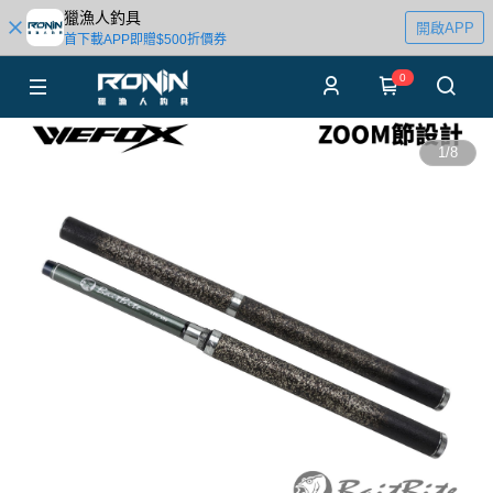
獵漁人釣具
開啟APP
首下載APP即贈$500折價券
0
1
/
8