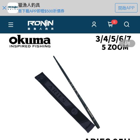
獵漁人釣具
開啟APP
首下載APP即贈$500折價券
0
1
/
8