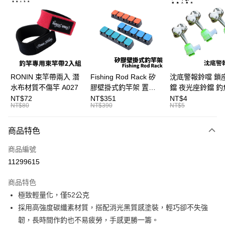
3 期 0 利率 每期
NT$866
21家銀行
合作金庫商業銀行
第一商業銀行
超商取貨付款
華南商業銀行
彰化商業銀行
Apple Pay
上海商業儲蓄銀行
台北富邦商業銀行
國泰世華商業銀行
兆豐國際商業銀行
街口支付
臺灣中小企業銀行
台中商業銀行
RONIN 束竿帶兩入 潛
Fishing Rod Rack 矽
沈底警報鈴噹 鎖
匯豐（台灣）商業銀行
華泰商業銀行
水布材質不傷竿 A027
膠壁掛式釣竿架 置竿
鐺 夜光座鈴鐺 釣
悠遊付
聯邦商業銀行
遠東國際商業銀行
架 壁鎖式竿架 釣竿展
鐺 沉底鈴鐺 1入 可插
NT$72
NT$351
NT$4
元大商業銀行
永豐商業銀行
NT$80
NT$390
NT$5
大哥付你分期
示架 T1086
Ø4.5x37mm夜光
玉山商業銀行
星展（台灣）商業銀行
T115
相關說明
台新國際商業銀行
中國信託商業銀行
商品特色
【大哥付你分期使用說明】
台灣樂天信用卡公司
AFTEE先享後付
1.本服務由台灣大哥大提供，台灣大哥大用戶可立即使用無須另外申請。
商品編號
2.付款方式選擇「大哥付你分期」，訂單成立後會自動跳轉到大哥付的交易
相關說明
流程，驗證手機門號後，選擇欲分期的期數、繳款截止日，確認付款後即完
11299615
【關於「AFTEE先享後付」】
成交易。
ATM付款
AFTEE先享後付是「在收到商品之後才付款」的支付方式。 讓您購物簡單
3.實際核准額度、可分期數及費用金額請依後續交易確認頁面所載為準。
便利好安心！
商品特色
4.訂單成立30分鐘內，如未前往確認交易或遇審核未通過，訂單將自動取
貨到付款
１．簡單：不需註冊會員、不需綁卡、不需儲值。
消。如遇「轉專審核」未通過狀況，表示未達大哥付你分期系統評分，恕無
極致輕量化，僅52公克
２．便利：只要手機號碼，簡訊認證，即可結帳。
法說明評估內容。
採用高強度碳纖素材質，搭配消光黑質感塗裝，輕巧卻不失強
３．安心：先確認商品／服務後，再付款。
【繳款方式說明】
運送方式
韌，長時間作釣也不易疲勞，手感更勝一籌。
1.分期款項不併入電信帳單，「大哥付你分期」於每月結算日後寄送繳費提