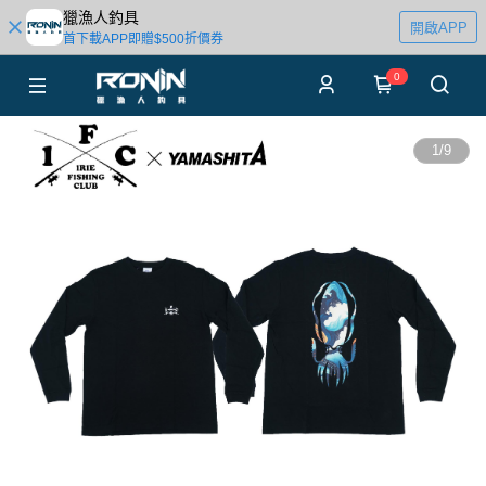
獵漁人釣具
開啟APP
首下載APP即贈$500折價券
0
1
/
9