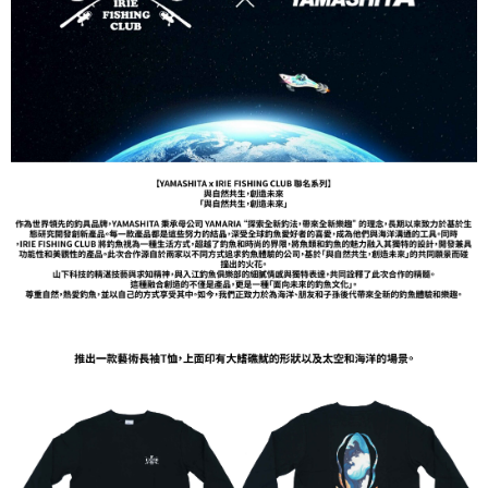
貨到付款（門市自取請勿下單，請聯繫客服）
４．使用「AFTEE先享後付」時，將依據個別帳號之用戶狀況，依本公司即
時審查核予不同之上限額度；若仍有額度不足之情形，本公司將視審查結果
每筆NT$200，滿NT$3,000(含以上)免運費
請求用戶進行身份認證。
５．嚴禁一人註冊多個帳號或使用他人資訊註冊。若發現惡意使用之情形，
恩沛科技股份有限公司將有權停止該用戶之使用額度並採取法律行動。