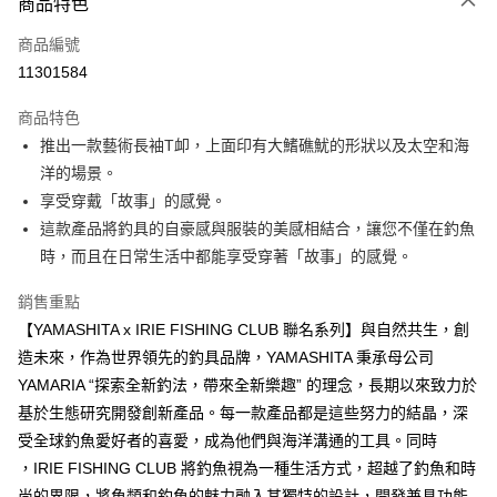
商品特色
信用卡一次付款
商品編號
信用卡分期付款
11301584
3 期 0 利率 每期
NT$716
21家銀行
商品特色
合作金庫商業銀行
第一商業銀行
超商取貨付款
推出一款藝術長袖T卹，上面印有大鰭礁魷的形狀以及太空和海
華南商業銀行
彰化商業銀行
洋的場景。
Apple Pay
上海商業儲蓄銀行
台北富邦商業銀行
國泰世華商業銀行
兆豐國際商業銀行
享受穿戴「故事」的感覺。
街口支付
臺灣中小企業銀行
台中商業銀行
這款產品將釣具的自豪感與服裝的美感相結合，讓您不僅在釣魚
匯豐（台灣）商業銀行
華泰商業銀行
時，而且在日常生活中都能享受穿著「故事」的感覺。
悠遊付
聯邦商業銀行
遠東國際商業銀行
元大商業銀行
永豐商業銀行
大哥付你分期
銷售重點
玉山商業銀行
星展（台灣）商業銀行
相關說明
【YAMASHITA x IRIE FISHING CLUB 聯名系列】與自然共生，創
台新國際商業銀行
中國信託商業銀行
【大哥付你分期使用說明】
造未來，作為世界領先的釣具品牌，YAMASHITA 秉承母公司
台灣樂天信用卡公司
AFTEE先享後付
1.本服務由台灣大哥大提供，台灣大哥大用戶可立即使用無須另外申請。
YAMARIA “探索全新釣法，帶來全新樂趣” 的理念，長期以來致力於
2.付款方式選擇「大哥付你分期」，訂單成立後會自動跳轉到大哥付的交易
相關說明
基於生態研究開發創新產品。每一款產品都是這些努力的結晶，深
流程，驗證手機門號後，選擇欲分期的期數、繳款截止日，確認付款後即完
【關於「AFTEE先享後付」】
成交易。
ATM付款
受全球釣魚愛好者的喜愛，成為他們與海洋溝通的工具。同時
AFTEE先享後付是「在收到商品之後才付款」的支付方式。 讓您購物簡單
3.實際核准額度、可分期數及費用金額請依後續交易確認頁面所載為準。
便利好安心！
，IRIE FISHING CLUB 將釣魚視為一種生活方式，超越了釣魚和時
4.訂單成立30分鐘內，如未前往確認交易或遇審核未通過，訂單將自動取
貨到付款
１．簡單：不需註冊會員、不需綁卡、不需儲值。
消。如遇「轉專審核」未通過狀況，表示未達大哥付你分期系統評分，恕無
尚的界限，將魚類和釣魚的魅力融入其獨特的設計，開發兼具功能