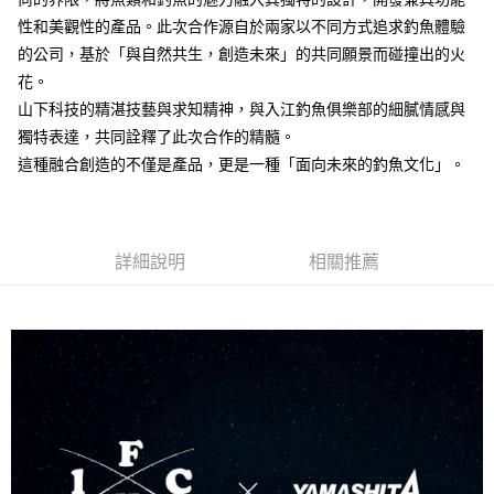
２．便利：只要手機號碼，簡訊認證，即可結帳。
法說明評估內容。
３．安心：先確認商品／服務後，再付款。
性和美觀性的產品。此次合作源自於兩家以不同方式追求釣魚體驗
【繳款方式說明】
運送方式
的公司，基於「與自然共生，創造未來」的共同願景而碰撞出的火
1.分期款項不併入電信帳單，「大哥付你分期」於每月結算日後寄送繳費提
【「AFTEE先享後付」結帳流程】
全家取貨付款
醒簡訊。
花。
１．於結帳方式選擇「AFTEE先享後付」後，將跳轉至「AFTEE先享後付」
2.透過簡訊連結打開帳單後，可選擇「超商條碼／台灣大直營門市／銀行轉
每筆NT$60，滿NT$1,200(含以上)免運費
結帳頁面，進行簡訊認證並確認金額後，即可完成結帳。
山下科技的精湛技藝與求知精神，與入江釣魚俱樂部的細膩情感與
帳／街口支付／iPASS MONEY」等通路繳費。
２．訂單成立數日內，您將收到繳費通知簡訊。
獨特表達，共同詮釋了此次合作的精髓。
付款後全家取貨
３．收到繳費通知簡訊後14天內，點擊此簡訊中的連結，可透過四大超商／
【注意事項】
ATM／網路銀行／等多元方式進行付款，方視為交易完成。
這種融合創造的不僅是產品，更是一種「面向未來的釣魚文化」。
每筆NT$60，滿NT$1,200(含以上)免運費
1.本服務係由「台灣大哥大股份有限公司」（以下簡稱本公司）所提供，讓
※ 請注意：結帳手續完成當下不需立刻繳費，但若您需要取消訂單，請聯絡
用戶於交易時，得透過本服務購買商品或服務，並由商店將買賣／分期付款
購買商品的店家。未經商家同意取消之訂單仍視為有效，需透過AFTEE先享
7-11取貨付款
買賣價金債權讓與本公司後，依約使用本公司帳單繳交帳款。
後付繳納相關費用。
2.基於同意付款使用「大哥付你分期」之契約關係目的，商店將以您的個人
每筆NT$60，滿NT$1,200(含以上)免運費
※ 交易是否成功請以「AFTEE先享後付 」之結帳頁面顯示為準，若有關於
資料（包含姓名、電話或地址）提供予台灣大哥大進項蒐集、處理及利用，
詳細說明
相關推薦
是否繳費成功／繳費後需取消欲退款等相關疑問，請聯繫「AFTEE先享後付
由本公司與您本人進行分期帳單所需資料之確認、核對及更正。
客戶支援中心」
https://netprotections.freshdesk.com/support/home
付款後7-11取貨
3.完整用戶服務條款，請詳閱以下連結：
https://oppay.tw/userRule
每筆NT$60，滿NT$1,200(含以上)免運費
【注意事項】
１．透過由恩沛科技股份有限公司提供之「AFTEE先享後付」服務完成之交
一般宅配（門市自取請勿下單，請聯繫客服）
易，需依本服務之必要範圍內提供個人資料，並將交易相關給付款項請求債
權轉讓予恩沛科技股份有限公司。
每筆NT$100，滿NT$2,000(含以上)免運費
２．關於個人資料處理事宜，請瀏覽以下網址：
https://aftee.tw/terms/#terms3
離島一般宅配
３．未成年的使用者請事先徵得法定代理人或監護人之同意方可使用
每筆NT$200，滿NT$2,000(含以上)免運費
「AFTEE先享後付」，若未經同意申辦者引起之損失，本公司不負相關責
任。