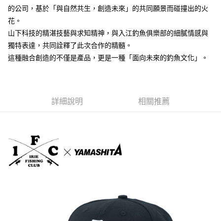
【「AFTEE先享後付」結帳流程】
全家取貨付款
醒簡訊。
的公司，基於「與自然共生，創造未來」的共同願景而碰撞出的火
１．於結帳方式選擇「AFTEE先享後付」後，將跳轉至「AFTEE先享後付」
2.透過簡訊連結打開帳單後，可選擇「超商條碼／台灣大直營門市／銀行轉
每筆NT$60，滿NT$1,200(含以上)免運費
結帳頁面，進行簡訊認證並確認金額後，即可完成結帳。
花。
帳／街口支付／iPASS MONEY」等通路繳費。
２．訂單成立數日內，您將收到繳費通知簡訊。
山下科技的精湛技藝與求知精神，與入江釣魚俱樂部的細膩情感與
付款後全家取貨
３．收到繳費通知簡訊後14天內，點擊此簡訊中的連結，可透過四大超商／
【注意事項】
ATM／網路銀行／等多元方式進行付款，方視為交易完成。
獨特表達，共同詮釋了此次合作的精髓。
每筆NT$60，滿NT$1,200(含以上)免運費
1.本服務係由「台灣大哥大股份有限公司」（以下簡稱本公司）所提供，讓
※ 請注意：結帳手續完成當下不需立刻繳費，但若您需要取消訂單，請聯絡
這種融合創造的不僅是產品，更是一種「面向未來的釣魚文化」。
用戶於交易時，得透過本服務購買商品或服務，並由商店將買賣／分期付款
購買商品的店家。未經商家同意取消之訂單仍視為有效，需透過AFTEE先享
7-11取貨付款
買賣價金債權讓與本公司後，依約使用本公司帳單繳交帳款。
後付繳納相關費用。
2.基於同意付款使用「大哥付你分期」之契約關係目的，商店將以您的個人
每筆NT$60，滿NT$1,200(含以上)免運費
※ 交易是否成功請以「AFTEE先享後付 」之結帳頁面顯示為準，若有關於
資料（包含姓名、電話或地址）提供予台灣大哥大進項蒐集、處理及利用，
是否繳費成功／繳費後需取消欲退款等相關疑問，請聯繫「AFTEE先享後付
由本公司與您本人進行分期帳單所需資料之確認、核對及更正。
客戶支援中心」
https://netprotections.freshdesk.com/support/home
付款後7-11取貨
詳細說明
相關推薦
3.完整用戶服務條款，請詳閱以下連結：
https://oppay.tw/userRule
每筆NT$60，滿NT$1,200(含以上)免運費
【注意事項】
１．透過由恩沛科技股份有限公司提供之「AFTEE先享後付」服務完成之交
一般宅配（門市自取請勿下單，請聯繫客服）
易，需依本服務之必要範圍內提供個人資料，並將交易相關給付款項請求債
權轉讓予恩沛科技股份有限公司。
每筆NT$100，滿NT$2,000(含以上)免運費
２．關於個人資料處理事宜，請瀏覽以下網址：
https://aftee.tw/terms/#terms3
離島一般宅配
３．未成年的使用者請事先徵得法定代理人或監護人之同意方可使用
每筆NT$200，滿NT$2,000(含以上)免運費
「AFTEE先享後付」，若未經同意申辦者引起之損失，本公司不負相關責
任。
貨到付款（門市自取請勿下單，請聯繫客服）
４．使用「AFTEE先享後付」時，將依據個別帳號之用戶狀況，依本公司即
時審查核予不同之上限額度；若仍有額度不足之情形，本公司將視審查結果
每筆NT$200，滿NT$3,000(含以上)免運費
請求用戶進行身份認證。