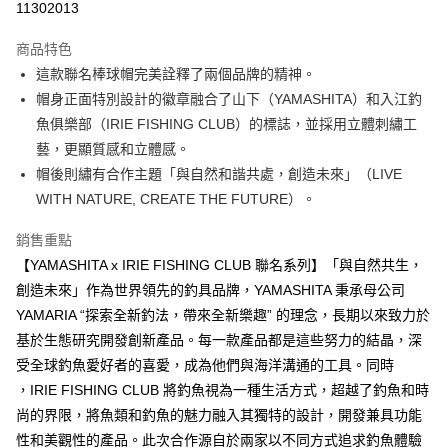
11302013
3 期 0 利率 每期
NT$733
21家銀行
商品特色
合作金庫商業銀行
第一商業銀行
超商取貨付款
這款聯名棒球帽完美詮釋了兩個品牌的精神。
華南商業銀行
彰化商業銀行
帽身正面特別設計的徽章融合了山下（YAMASHITA）和入江釣
Apple Pay
上海商業儲蓄銀行
台北富邦商業銀行
國泰世華商業銀行
兆豐國際商業銀行
魚俱樂部（IRIE FISHING CLUB）的標誌，並採用立體刺繡工
街口支付
臺灣中小企業銀行
台中商業銀行
藝，更顯質感和立體感。
匯豐（台灣）商業銀行
華泰商業銀行
帽後則繡有合作主題「與自然和諧共處，創造未來」（LIVE
悠遊付
聯邦商業銀行
遠東國際商業銀行
WITH NATURE, CREATE THE FUTURE）。
元大商業銀行
永豐商業銀行
大哥付你分期
玉山商業銀行
星展（台灣）商業銀行
相關說明
銷售重點
台新國際商業銀行
中國信託商業銀行
【大哥付你分期使用說明】
【YAMASHITA x IRIE FISHING CLUB 聯名系列】「與自然共生，
台灣樂天信用卡公司
AFTEE先享後付
1.本服務由台灣大哥大提供，台灣大哥大用戶可立即使用無須另外申請。
創造未來」作為世界領先的釣具品牌，YAMASHITA 秉承母公司
2.付款方式選擇「大哥付你分期」，訂單成立後會自動跳轉到大哥付的交易
相關說明
YAMARIA “探索全新釣法，帶來全新樂趣” 的理念，長期以來致力於
流程，驗證手機門號後，選擇欲分期的期數、繳款截止日，確認付款後即完
【關於「AFTEE先享後付」】
成交易。
ATM付款
基於生態研究開發創新產品。每一款產品都是這些努力的結晶，深
AFTEE先享後付是「在收到商品之後才付款」的支付方式。 讓您購物簡單
3.實際核准額度、可分期數及費用金額請依後續交易確認頁面所載為準。
便利好安心！
受全球釣魚愛好者的喜愛，成為他們與海洋溝通的工具。同時
4.訂單成立30分鐘內，如未前往確認交易或遇審核未通過，訂單將自動取
貨到付款
１．簡單：不需註冊會員、不需綁卡、不需儲值。
消。如遇「轉專審核」未通過狀況，表示未達大哥付你分期系統評分，恕無
，IRIE FISHING CLUB 將釣魚視為一種生活方式，超越了釣魚和時
２．便利：只要手機號碼，簡訊認證，即可結帳。
法說明評估內容。
３．安心：先確認商品／服務後，再付款。
尚的界限，將魚類和釣魚的魅力融入其獨特的設計，開發兼具功能
【繳款方式說明】
運送方式
性和美觀性的產品。此次合作源自於兩家以不同方式追求釣魚體驗
1.分期款項不併入電信帳單，「大哥付你分期」於每月結算日後寄送繳費提