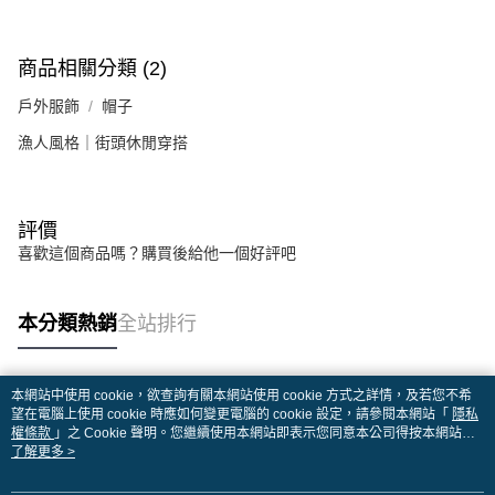
商品相關分類 (2)
戶外服飾
帽子
漁人風格｜街頭休閒穿搭
評價
喜歡這個商品嗎？購買後給他一個好評吧
本分類熱銷
全站排行
本網站中使用 cookie，欲查詢有關本網站使用 cookie 方式之詳情，及若您不希
熱門標籤
望在電腦上使用 cookie 時應如何變更電腦的 cookie 設定，請參閱本網站「
隱私
權條款
」之 Cookie 聲明。您繼續使用本網站即表示您同意本公司得按本網站使
用條款之 Cookie 聲明使用 cookie。
了解更多 >