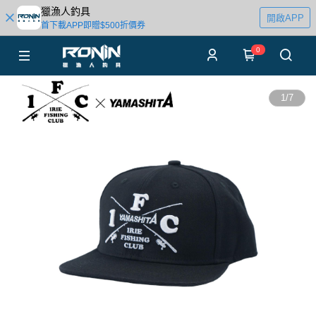
獵漁人釣具
開啟APP
首下載APP即贈$500折價券
0
1
/
7