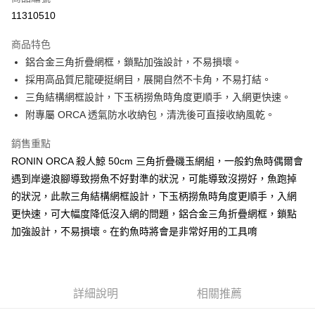
信用卡分期付款
11310510
3 期 0 利率 每期
NT$186
21家銀行
商品特色
合作金庫商業銀行
第一商業銀行
Apple Pay
鋁合金三角折疊網框，鎖點加強設計，不易損壞。
華南商業銀行
彰化商業銀行
採用高品質尼龍硬挺網目，展開自然不卡角，不易打結。
街口支付
上海商業儲蓄銀行
台北富邦商業銀行
國泰世華商業銀行
兆豐國際商業銀行
三角結構網框設計，下玉柄撈魚時角度更順手，入網更快速。
悠遊付
臺灣中小企業銀行
台中商業銀行
附專屬 ORCA 透氣防水收納包，清洗後可直接收納風乾。
匯豐（台灣）商業銀行
華泰商業銀行
大哥付你分期
聯邦商業銀行
遠東國際商業銀行
銷售重點
相關說明
元大商業銀行
永豐商業銀行
RONIN ORCA 殺人鯨 50cm 三角折疊磯玉網組，一般釣魚時偶爾會
【大哥付你分期使用說明】
玉山商業銀行
星展（台灣）商業銀行
AFTEE先享後付
遇到岸邊浪腳導致撈魚不好對準的狀況，可能導致沒撈好，魚跑掉
1.本服務由台灣大哥大提供，台灣大哥大用戶可立即使用無須另外申請。
台新國際商業銀行
中國信託商業銀行
2.付款方式選擇「大哥付你分期」，訂單成立後會自動跳轉到大哥付的交易
相關說明
的狀況，此款三角結構網框設計，下玉柄撈魚時角度更順手，入網
台灣樂天信用卡公司
流程，驗證手機門號後，選擇欲分期的期數、繳款截止日，確認付款後即完
【關於「AFTEE先享後付」】
更快速，可大幅度降低沒入網的問題，鋁合金三角折疊網框，鎖點
成交易。
ATM付款
AFTEE先享後付是「在收到商品之後才付款」的支付方式。 讓您購物簡單
3.實際核准額度、可分期數及費用金額請依後續交易確認頁面所載為準。
加強設計，不易損壞。在釣魚時將會是非常好用的工具唷
便利好安心！
4.訂單成立30分鐘內，如未前往確認交易或遇審核未通過，訂單將自動取
貨到付款
１．簡單：不需註冊會員、不需綁卡、不需儲值。
消。如遇「轉專審核」未通過狀況，表示未達大哥付你分期系統評分，恕無
２．便利：只要手機號碼，簡訊認證，即可結帳。
法說明評估內容。
３．安心：先確認商品／服務後，再付款。
【繳款方式說明】
運送方式
詳細說明
相關推薦
1.分期款項不併入電信帳單，「大哥付你分期」於每月結算日後寄送繳費提
【「AFTEE先享後付」結帳流程】
一般宅配（門市自取請勿下單，請聯繫客服）
醒簡訊。
１．於結帳方式選擇「AFTEE先享後付」後，將跳轉至「AFTEE先享後付」