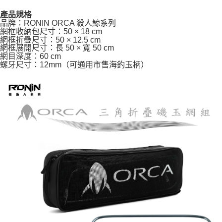
2.透過簡訊連結打開帳單後，可選擇「超商條碼／台灣大直營門市／銀行轉
每筆NT$100，滿NT$2,000(含以上)免運費
結帳頁面，進行簡訊認證並確認金額後，即可完成結帳。
帳／街口支付／iPASS MONEY」等通路繳費。
產品規格
２．訂單成立數日內，您將收到繳費通知簡訊。
品牌：RONIN ORCA 殺人鯨系列
離島一般宅配
３．收到繳費通知簡訊後14天內，點擊此簡訊中的連結，可透過四大超商／
【注意事項】
網框收納包尺寸：50 × 18 cm
ATM／網路銀行／等多元方式進行付款，方視為交易完成。
每筆NT$200，滿NT$2,000(含以上)免運費
1.本服務係由「台灣大哥大股份有限公司」（以下簡稱本公司）所提供，讓
網框折疊尺寸：50 × 12.5 cm
※ 請注意：結帳手續完成當下不需立刻繳費，但若您需要取消訂單，請聯絡
用戶於交易時，得透過本服務購買商品或服務，並由商店將買賣／分期付款
網框展開尺寸：長 50 × 寬 50 cm
購買商品的店家。未經商家同意取消之訂單仍視為有效，需透過AFTEE先享
網目深度：60 cm
貨到付款（門市自取請勿下單，請聯繫客服）
買賣價金債權讓與本公司後，依約使用本公司帳單繳交帳款。
後付繳納相關費用。
螺牙尺寸：12mm（可通用市售海釣玉柄）

2.基於同意付款使用「大哥付你分期」之契約關係目的，商店將以您的個人
每筆NT$200，滿NT$3,000(含以上)免運費
※ 交易是否成功請以「AFTEE先享後付 」之結帳頁面顯示為準，若有關於
資料（包含姓名、電話或地址）提供予台灣大哥大進項蒐集、處理及利用，
是否繳費成功／繳費後需取消欲退款等相關疑問，請聯繫「AFTEE先享後付
由本公司與您本人進行分期帳單所需資料之確認、核對及更正。
客戶支援中心」
https://netprotections.freshdesk.com/support/home
國家/地區配送(**下單前請私訊客服確認實際運費(運費另
查看運費
3.完整用戶服務條款，請詳閱以下連結：
https://oppay.tw/userRule
計)，訂單才得以成立**)
【注意事項】
１．透過由恩沛科技股份有限公司提供之「AFTEE先享後付」服務完成之交
易，需依本服務之必要範圍內提供個人資料，並將交易相關給付款項請求債
權轉讓予恩沛科技股份有限公司。
２．關於個人資料處理事宜，請瀏覽以下網址：
https://aftee.tw/terms/#terms3
３．未成年的使用者請事先徵得法定代理人或監護人之同意方可使用
「AFTEE先享後付」，若未經同意申辦者引起之損失，本公司不負相關責
任。
４．使用「AFTEE先享後付」時，將依據個別帳號之用戶狀況，依本公司即
時審查核予不同之上限額度；若仍有額度不足之情形，本公司將視審查結果
請求用戶進行身份認證。
５．嚴禁一人註冊多個帳號或使用他人資訊註冊。若發現惡意使用之情形，
恩沛科技股份有限公司將有權停止該用戶之使用額度並採取法律行動。