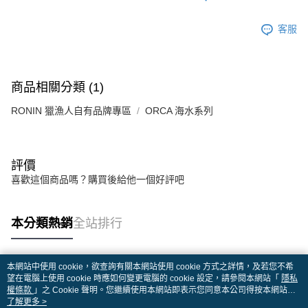
客服
商品相關分類 (1)
RONIN 獵漁人自有品牌專區
ORCA 海水系列
評價
喜歡這個商品嗎？購買後給他一個好評吧
本分類熱銷
全站排行
本網站中使用 cookie，欲查詢有關本網站使用 cookie 方式之詳情，及若您不希
熱門標籤
望在電腦上使用 cookie 時應如何變更電腦的 cookie 設定，請參閱本網站「
隱私
權條款
」之 Cookie 聲明。您繼續使用本網站即表示您同意本公司得按本網站使
用條款之 Cookie 聲明使用 cookie。
了解更多 >