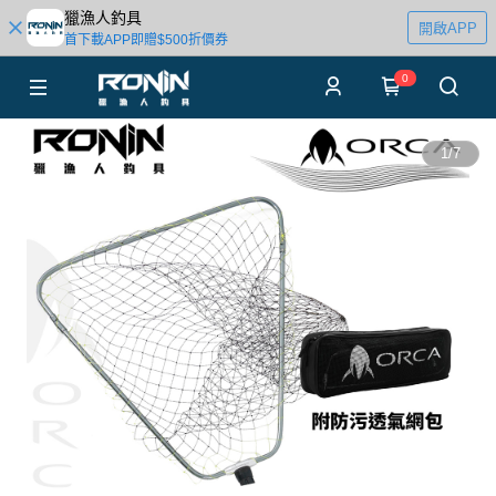
獵漁人釣具
開啟APP
首下載APP即贈$500折價券
0
1
/
7