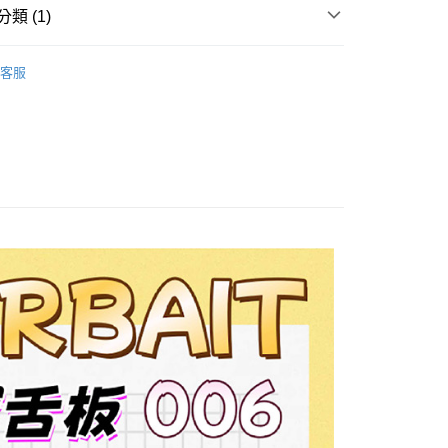
項】
網路銀行／等多元方式進行付款，方視為交易完成。
家取貨
類 (1)
係由「台灣大哥大股份有限公司」（以下簡稱本公司）所提供，讓
：結帳手續完成當下不需立刻繳費，但若您需要取消訂單，請聯
0，滿NT$1,200(含以上)免運費
易時，得透過本服務購買商品或服務，並由商店將買賣／分期付
的店家。未經商家同意取消之訂單仍視為有效，需透過AFTEE
硬餌-波趴/水表系列
金債權讓與本公司後，依約使用本公司帳單繳交帳款。
繳納相關費用。
客服
付款
意付款使用「大哥付你分期」之契約關係目的，商店將以您的個人
否成功請以「AFTEE先享後付 」之結帳頁面顯示為準，若有關於
含姓名、電話或地址）提供予台灣大哥大進項蒐集、處理及利
功／繳費後需取消欲退款等相關疑問，請聯繫「AFTEE先享後
0，滿NT$1,200(含以上)免運費
公司與您本人進行分期帳單所需資料之確認、核對及更正。
援中心」
https://netprotections.freshdesk.com/support/home
戶服務條款，請詳閱以下連結：
https://oppay.tw/userRule
1取貨
項】
0，滿NT$1,200(含以上)免運費
恩沛科技股份有限公司提供之「AFTEE先享後付」服務完成之
依本服務之必要範圍內提供個人資料，並將交易相關給付款項請
（門市自取請勿下單，請聯繫客服）
讓予恩沛科技股份有限公司。
個人資料處理事宜，請瀏覽以下網址：
00，滿NT$2,000(含以上)免運費
ee.tw/terms/#terms3
年的使用者請事先徵得法定代理人或監護人之同意方可使用
宅配
E先享後付」，若未經同意申辦者引起之損失，本公司不負相關責
00，滿NT$2,000(含以上)免運費
AFTEE先享後付」時，將依據個別帳號之用戶狀況，依本公司
（門市自取請勿下單，請聯繫客服）
核予不同之上限額度；若仍有額度不足之情形，本公司將視審查
用戶進行身份認證。
00，滿NT$3,000(含以上)免運費
一人註冊多個帳號或使用他人資訊註冊。若發現惡意使用之情
科技股份有限公司將有權停止該用戶之使用額度並採取法律行
配送(**下單前請私訊客服確認實際運費(運費另
查看運費
得以成立**)