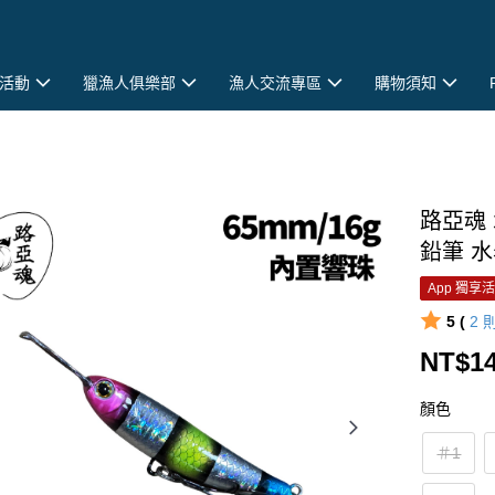
活動
獵漁人俱樂部
漁人交流專區
購物須知
路亞魂 
鉛筆 水
App 獨享
5 (
2
NT$1
顏色
＃1