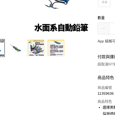
＃9
數量
App 結
付款與運
超取滿NT$
付款方式
商品特色
信用卡一
商品編號
11359636
信用卡分
商品特色
3 期 
選擇黑
合作金
採用透
超商取貨