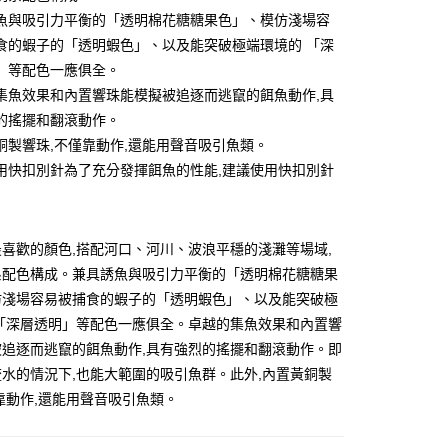
業銀行
彰化商業銀行
魚與吸引力平衡的「透明棉花糖糖果色」、模仿淺場容
業儲蓄銀行
台北富邦商業銀行
食的蝦子的「透明蝦色」、以及能突破極端環境的 「深
華商業銀行
兆豐國際商業銀行
」等配色一應俱全。
小企業銀行
台中商業銀行
集魚效果和內置響珠能模擬被追逐而逃竄的餌魚動作,具
台灣）商業銀行
華泰商業銀行
業銀行
遠東國際商業銀行
的搖擺和翻滾動作。
業銀行
永豐商業銀行
分期
銅製響珠,不僅靠動作,還能用聲音吸引魚類。
業銀行
星展（台灣）商業銀行
用快扣別針為了充分發揮餌魚的性能,建議使用快扣別針
際商業銀行
中國信託商業銀行
你分期使用說明】
天信用卡公司
享後付
由台灣大哥大提供，台灣大哥大用戶可立即使用無須另外申請。
式選擇「大哥付你分期」，訂單成立後會自動跳轉到大哥付的交易
證手機門號後，選擇欲分期的期數、繳款截止日，確認付款後即
FTEE先享後付」】
喜歡的顏色,搭配河口、河川、波浪平穩的淺灘等場域,
。
先享後付是「在收到商品之後才付款」的支付方式。 讓您購物簡單
系配色構成。兼具誘魚與吸引力平衡的「透明棉花糖糖果
准額度、可分期數及費用金額請依後續交易確認頁面所載為準。
心！
立30分鐘內，如未前往確認交易或遇審核未通過，訂單將自動取
仿淺場容易被捕食的蝦子的「透明蝦色」、以及能突破極
：不需註冊會員、不需綁卡、不需儲值。
「轉專審核」未通過狀況，表示未達大哥付你分期系統評分，恕
：只要手機號碼，簡訊認證，即可結帳。
 「深層透明」等配色一應俱全。卓越的集魚效果和內置響
評估內容。
：先確認商品／服務後，再付款。
被追逐而逃竄的餌魚動作,具有強烈的搖擺和翻滾動作。即
式說明】
項不併入電信帳單，「大哥付你分期」於每月結算日後寄送繳費提
EE先享後付」結帳流程】
水的情況下,也能大範圍的吸引魚群。此外,內置黃銅製
方式選擇「AFTEE先享後付」後，將跳轉至「AFTEE先享後
靠動作,還能用聲音吸引魚類。
付款
訊連結打開帳單後，可選擇「超商條碼／台灣大直營門市／銀行轉
頁面，進行簡訊認證並確認金額後，即可完成結帳。
付／iPASS MONEY」等通路繳費。
0，滿NT$1,200(含以上)免運費
成立數日內，您將收到繳費通知簡訊。
費通知簡訊後14天內，點擊此簡訊中的連結，可透過四大超商