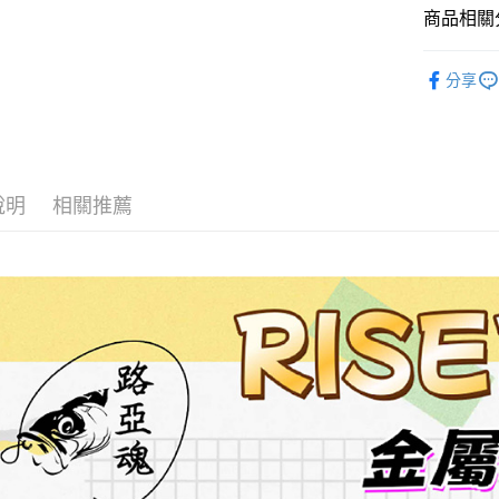
【注意事
／ATM／
付款後全
商品相關分
1.本服務
※ 請注意
每筆NT$6
用戶於交
絡購買商品
路亞假餌
款買賣價
先享後付
分享
7-11取貨
2.基於同
※ 交易是
資料（包
是否繳費成
每筆NT$6
用，由本
付客戶支
3.完整用
付款後7-1
【注意事
每筆NT$6
１．透過由
說明
相關推薦
交易，需
一般宅配
求債權轉
２．關於
每筆NT$1
https://aft
３．未成
離島一般
「AFTE
每筆NT$2
任。
４．使用「
貨到付款
即時審查
結果請求
每筆NT$2
５．嚴禁
形，恩沛
國家/地區
動。
計)，訂單才