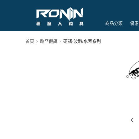
商品分類
優惠
首頁
路亞假餌
硬餌-波趴/水表系列