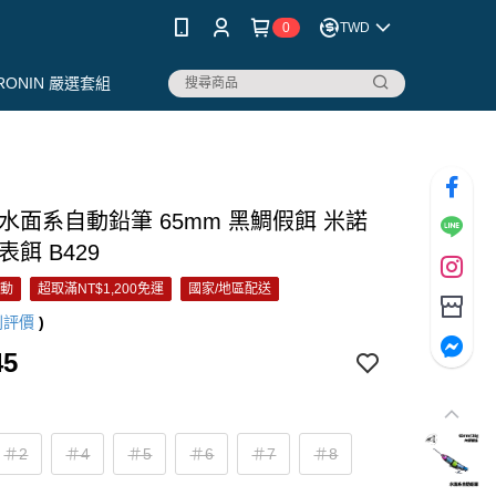
0
TWD
RONIN 嚴選套組
水面系自動鉛筆 65mm 黑鯛假餌 米諾
表餌 B429
活動
超取滿NT$1,200免運
國家/地區配送
則評價
)
45
＃2
＃4
＃5
＃6
＃7
＃8