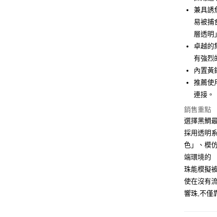
華南商
兼具誘
Apple Pay
上海商
易被捕
國泰世
層透明
街口支付
臺灣中
卓越的
匯豐（
悠遊付
聯邦商
有強烈
元大商
大哥付你
內置黃
玉山商
相關說明
推薦使
台新國
【大哥付
連接。
台灣樂
AFTEE先
1.本服務
2.付款方
銷售重點
相關說明
流程，驗
【關於「A
選擇黑鯛最
ATM付款
完成交易
AFTEE
採用透明
3.實際核
便利好安
4.訂單成
貨到付款
色」、模
１．簡單
消。如遇
２．便利
端環境的
無法說明
３．安心
珠能模擬
【繳款方
運送方式
1.分期款
【「AFT
使在沒有流
醒簡訊。
１．於結帳
響珠,不僅
全家取貨
2.透過簡
付」結帳
帳／街口支
每筆NT$6
２．訂單
３．收到繳