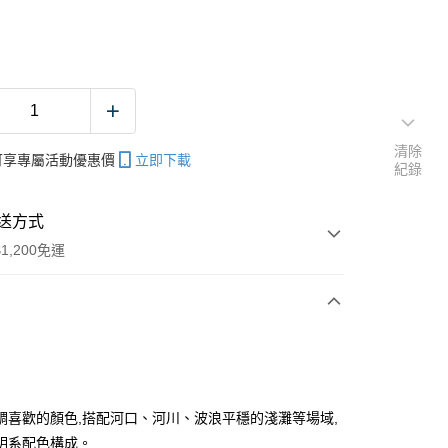
清除
帳可享專屬活動優惠價
立即下載
紀錄
送方式
1,200免運
次付款
期付款
0 利率 每期
NT$48
21家銀行
鯛喜歡的顏色,搭配河口、河川、波浪平穩的淺灘等場域,
庫商業銀行
第一商業銀行
明系配色構成。
付款