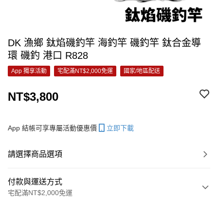
DK 漁鄉 鈦焰磯釣竿 海釣竿 磯釣竿 鈦合金導
環 磯釣 港口 R828
App 獨享活動
宅配滿NT$2,000免運
國家/地區配送
NT$3,800
App 結帳可享專屬活動優惠價
立即下載
請選擇商品選項
付款與運送方式
宅配滿NT$2,000免運
付款方式