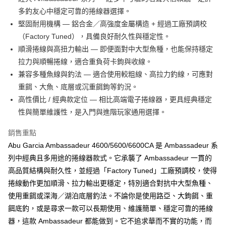
２．便利：只要手機號碼，簡訊認證，即可結帳。
法說明評估內容。
多釣友心中穩定可靠的捲線器選擇。
３．安心：先確認商品／服務後，再付款。
【繳款方式說明】
運送方式
堅固耐用機構 — 鋁合金／高強度金屬構造 + 經過工廠預調校
1.分期款項不併入電信帳單，「大哥付你分期」於每月結算日後寄送繳費提
【「AFTEE先享後付」結帳流程】
全家取貨付款
醒簡訊。
（Factory Tuned），具備良好耐久性與穩定性。
１．於結帳方式選擇「AFTEE先享後付」後，將跳轉至「AFTEE先享後付」
2.透過簡訊連結打開帳單後，可選擇「超商條碼／台灣大直營門市／銀行轉
每筆NT$60，滿NT$1,200(含以上)免運費
結帳頁面，進行簡訊認證並確認金額後，即可完成結帳。
順滑捲線與高扭力輸出 — 即便面對中大型魚種，也能保持穩定
帳／街口支付／iPASS MONEY」等通路繳費。
２．訂單成立數日內，您將收到繳費通知簡訊。
拉力與順暢捲線，適合重負荷卡鉤與收線。
付款後全家取貨
３．收到繳費通知簡訊後14天內，點擊此簡訊中的連結，可透過四大超商／
【注意事項】
兼容多種魚線與釣法 — 適合使用較粗線、高拉力釣線，可應對
ATM／網路銀行／等多元方式進行付款，方視為交易完成。
每筆NT$60，滿NT$1,200(含以上)免運費
1.本服務係由「台灣大哥大股份有限公司」（以下簡稱本公司）所提供，讓
※ 請注意：結帳手續完成當下不需立刻繳費，但若您需要取消訂單，請聯絡
重餌、大魚、底層或沉重餌鉤等釣況。
用戶於交易時，得透過本服務購買商品或服務，並由商店將買賣／分期付款
購買商品的店家。未經商家同意取消之訂單仍視為有效，需透過AFTEE先享
7-11取貨付款
買賣價金債權讓與本公司後，依約使用本公司帳單繳交帳款。
高性價比 / 經典款定位 — 相比高端電子捲線器，更具經典穩定
後付繳納相關費用。
2.基於同意付款使用「大哥付你分期」之契約關係目的，商店將以您的個人
每筆NT$60，滿NT$1,200(含以上)免運費
※ 交易是否成功請以「AFTEE先享後付 」之結帳頁面顯示為準，若有關於
性與簡單維護性，是入門與進階玩家通用選擇。
資料（包含姓名、電話或地址）提供予台灣大哥大進項蒐集、處理及利用，
是否繳費成功／繳費後需取消欲退款等相關疑問，請聯繫「AFTEE先享後付
由本公司與您本人進行分期帳單所需資料之確認、核對及更正。
客戶支援中心」
https://netprotections.freshdesk.com/support/home
付款後7-11取貨
銷售重點
3.完整用戶服務條款，請詳閱以下連結：
https://oppay.tw/userRule
每筆NT$60，滿NT$1,200(含以上)免運費
Abu Garcia Ambassadeur 4600/5600/6600CA 是 Ambassadeur 系
【注意事項】
１．透過由恩沛科技股份有限公司提供之「AFTEE先享後付」服務完成之交
列中經典且多用途的捲線器款式。它承襲了 Ambassadeur 一貫的
一般宅配（門市自取請勿下單，請聯繫客服）
易，需依本服務之必要範圍內提供個人資料，並將交易相關給付款項請求債
高品質結構與耐久性，並經過「Factory Tuned」工廠預調校，使得
權轉讓予恩沛科技股份有限公司。
每筆NT$100，滿NT$2,000(含以上)免運費
捲線動作更加順滑、拉力輸出更穩定，特別適合對抗中大型魚種、
２．關於個人資料處理事宜，請瀏覽以下網址：
https://aftee.tw/terms/#terms3
離島一般宅配
使用重餌或深海／湖泊底層釣法。不論你是使用路亞、大鉤餌、重
３．未成年的使用者請事先徵得法定代理人或監護人之同意方可使用
每筆NT$200，滿NT$2,000(含以上)免運費
餌底釣，或是尋求一款可以長期使用、維護簡單、穩定可靠的捲線
「AFTEE先享後付」，若未經同意申辦者引起之損失，本公司不負相關責
任。
器，這款 Ambassadeur 都能做到。它不追求華而不實的功能，而