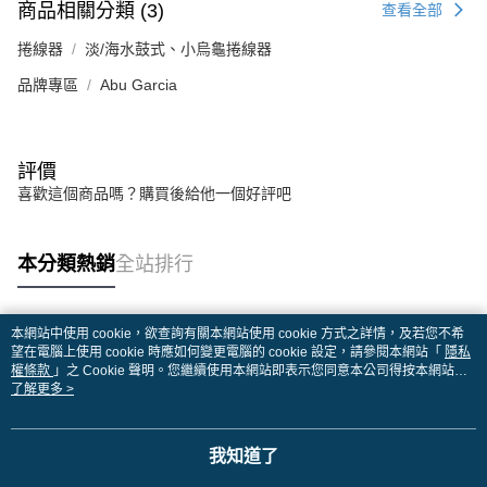
商品相關分類 (3)
查看全部
捲線器
淡/海水鼓式、小烏龜捲線器
品牌專區
Abu Garcia
評價
喜歡這個商品嗎？購買後給他一個好評吧
本分類熱銷
全站排行
本網站中使用 cookie，欲查詢有關本網站使用 cookie 方式之詳情，及若您不希
熱門標籤
望在電腦上使用 cookie 時應如何變更電腦的 cookie 設定，請參閱本網站「
隱私
權條款
」之 Cookie 聲明。您繼續使用本網站即表示您同意本公司得按本網站使
用條款之 Cookie 聲明使用 cookie。
了解更多 >
我知道了