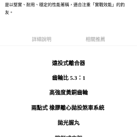
貨到付款（門市自取請勿下單，請聯繫客服）
４．使用「AFTEE先享後付」時，將依據個別帳號之用戶狀況，依本公司即
是以堅實、耐用、穩定的性能著稱，適合注重「實戰效能」的釣
時審查核予不同之上限額度；若仍有額度不足之情形，本公司將視審查結果
每筆NT$200，滿NT$3,000(含以上)免運費
友。
請求用戶進行身份認證。
５．嚴禁一人註冊多個帳號或使用他人資訊註冊。若發現惡意使用之情形，
恩沛科技股份有限公司將有權停止該用戶之使用額度並採取法律行動。
詳細說明
相關推薦
遠投式離合器
齒輪比 5.3：1
高強度黃銅齒輪
兩點式 橡膠離心拋投煞車系統
拋光握丸