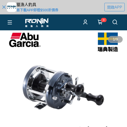
獵漁人釣具
開啟APP
首下載APP即贈$500折價券
0
1
/
9