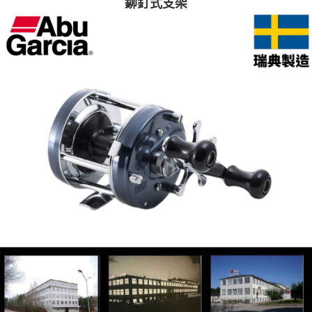
鉚釘式支架