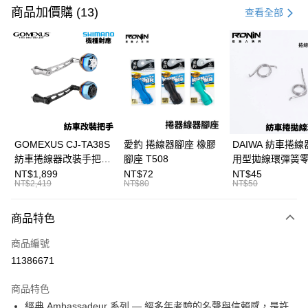
信用卡一次付款
商品加價購 (13)
查看全部
信用卡分期付款
3 期 0 利率 每期
NT$3,166
21家銀行
合作金庫商業銀行
第一商業銀行
超商取貨付款
華南商業銀行
彰化商業銀行
Apple Pay
上海商業儲蓄銀行
台北富邦商業銀行
國泰世華商業銀行
兆豐國際商業銀行
街口支付
臺灣中小企業銀行
台中商業銀行
GOMEXUS CJ-TA38S
愛釣 捲線器腳座 橡膠
DAIWA 紡車捲線
匯豐（台灣）商業銀行
華泰商業銀行
紡車捲線器改裝手把
腳座 T508
用型拋線環彈簧
悠遊付
聯邦商業銀行
遠東國際商業銀行
SHIMANO改裝品 紡車
線規 耳朵彈簧 紡
NT$1,899
NT$72
NT$45
元大商業銀行
永豐商業銀行
NT$2,419
NT$80
NT$50
大哥付你分期
改裝手把 I052
零件 T927
玉山商業銀行
星展（台灣）商業銀行
相關說明
台新國際商業銀行
中國信託商業銀行
商品特色
【大哥付你分期使用說明】
台灣樂天信用卡公司
AFTEE先享後付
1.本服務由台灣大哥大提供，台灣大哥大用戶可立即使用無須另外申請。
商品編號
2.付款方式選擇「大哥付你分期」，訂單成立後會自動跳轉到大哥付的交易
相關說明
流程，驗證手機門號後，選擇欲分期的期數、繳款截止日，確認付款後即完
11386671
【關於「AFTEE先享後付」】
成交易。
ATM付款
AFTEE先享後付是「在收到商品之後才付款」的支付方式。 讓您購物簡單
3.實際核准額度、可分期數及費用金額請依後續交易確認頁面所載為準。
便利好安心！
商品特色
4.訂單成立30分鐘內，如未前往確認交易或遇審核未通過，訂單將自動取
貨到付款
１．簡單：不需註冊會員、不需綁卡、不需儲值。
消。如遇「轉專審核」未通過狀況，表示未達大哥付你分期系統評分，恕無
經典 Ambassadeur 系列 — 經多年考驗的名聲與信賴感，是許