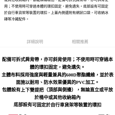
２．便利：只要手機號碼，簡訊認證，即可結帳。
法說明評估內容。
３．安心：先確認商品／服務後，再付款。
用；不使用時可穿過本體的環扣固定，避免遺失。底部設有可固定
【繳款方式說明】
運送方式
於自行車貨架等裝置的環扣，上蓋內側還附有網狀口袋，可收納冰
1.分期款項不併入電信帳單，「大哥付你分期」於每月結算日後寄送繳費提
【「AFTEE先享後付」結帳流程】
全家取貨付款
醒簡訊。
磚等冷藏配件。
１．於結帳方式選擇「AFTEE先享後付」後，將跳轉至「AFTEE先享後付」
2.透過簡訊連結打開帳單後，可選擇「超商條碼／台灣大直營門市／銀行轉
每筆NT$60，滿NT$1,200(含以上)免運費
結帳頁面，進行簡訊認證並確認金額後，即可完成結帳。
帳／街口支付／iPASS MONEY」等通路繳費。
２．訂單成立數日內，您將收到繳費通知簡訊。
付款後全家取貨
３．收到繳費通知簡訊後14天內，點擊此簡訊中的連結，可透過四大超商／
【注意事項】
ATM／網路銀行／等多元方式進行付款，方視為交易完成。
每筆NT$60，滿NT$1,200(含以上)免運費
1.本服務係由「台灣大哥大股份有限公司」（以下簡稱本公司）所提供，讓
詳細說明
相關推薦
※ 請注意：結帳手續完成當下不需立刻繳費，但若您需要取消訂單，請聯絡
用戶於交易時，得透過本服務購買商品或服務，並由商店將買賣／分期付款
購買商品的店家。未經商家同意取消之訂單仍視為有效，需透過AFTEE先享
7-11取貨付款
買賣價金債權讓與本公司後，依約使用本公司帳單繳交帳款。
後付繳納相關費用。
2.基於同意付款使用「大哥付你分期」之契約關係目的，商店將以您的個人
每筆NT$60，滿NT$1,200(含以上)免運費
※ 交易是否成功請以「AFTEE先享後付 」之結帳頁面顯示為準，若有關於
資料（包含姓名、電話或地址）提供予台灣大哥大進項蒐集、處理及利用，
配備可拆式肩背帶，亦可斜背使用；不使用時可穿過本
是否繳費成功／繳費後需取消欲退款等相關疑問，請聯繫「AFTEE先享後付
由本公司與您本人進行分期帳單所需資料之確認、核對及更正。
客戶支援中心」
https://netprotections.freshdesk.com/support/home
付款後7-11取貨
體的環扣固定，避免遺失。
3.完整用戶服務條款，請詳閱以下連結：
https://oppay.tw/userRule
每筆NT$60，滿NT$1,200(含以上)免運費
主體布料採用強度與輕量兼具的600D聚酯纖維，並於表
【注意事項】
１．透過由恩沛科技股份有限公司提供之「AFTEE先享後付」服務完成之交
面施以耐用、防水效果優異的PVC加工。
一般宅配（門市自取請勿下單，請聯繫客服）
易，需依本服務之必要範圍內提供個人資料，並將交易相關給付款項請求債
權轉讓予恩沛科技股份有限公司。
每筆NT$100，滿NT$2,000(含以上)免運費
包體設有
（頂部與側邊），無論直立或平放
上下雙提把
２．關於個人資料處理事宜，請瀏覽以下網址：
於桶中或其他收納箱內
https://aftee.tw/terms/#terms3
離島一般宅配
３．未成年的使用者請事先徵得法定代理人或監護人之同意方可使用
底部設有
可固定於自行車貨架等裝置的環扣
每筆NT$200，滿NT$2,000(含以上)免運費
「AFTEE先享後付」，若未經同意申辦者引起之損失，本公司不負相關責
任。