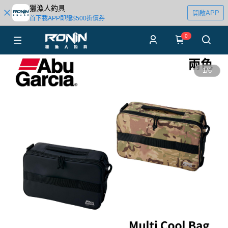
獵漁人釣具
開啟APP
首下載APP即贈$500折價券
0
1
/
6