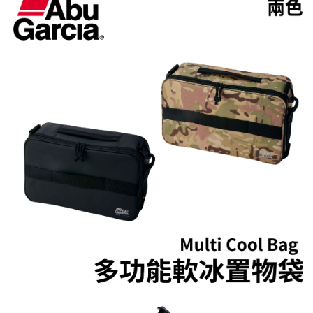
貨到付款（門市自取請勿下單，請聯繫客服）
４．使用「AFTEE先享後付」時，將依據個別帳號之用戶狀況，依本公司即
時審查核予不同之上限額度；若仍有額度不足之情形，本公司將視審查結果
每筆NT$200，滿NT$3,000(含以上)免運費
請求用戶進行身份認證。
５．嚴禁一人註冊多個帳號或使用他人資訊註冊。若發現惡意使用之情形，
國家/地區配送(**下單前請私訊客服確認實際運費(運費另
查看運費
恩沛科技股份有限公司將有權停止該用戶之使用額度並採取法律行動。
計)，訂單才得以成立**)