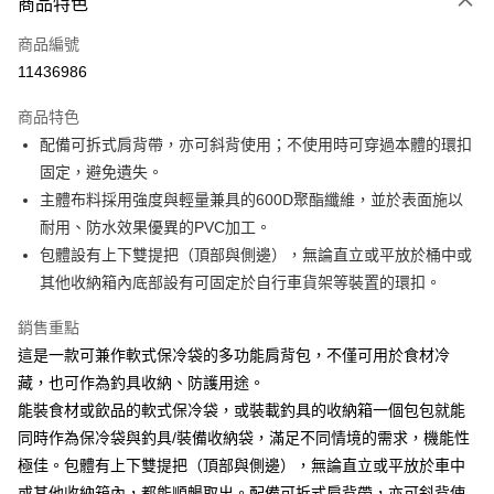
商品特色
信用卡一次付款
商品編號
信用卡分期付款
11436986
3 期 0 利率 每期
NT$533
21家銀行
商品特色
合作金庫商業銀行
第一商業銀行
超商取貨付款
配備可拆式肩背帶，亦可斜背使用；不使用時可穿過本體的環扣
華南商業銀行
彰化商業銀行
固定，避免遺失。
Apple Pay
上海商業儲蓄銀行
台北富邦商業銀行
國泰世華商業銀行
兆豐國際商業銀行
主體布料採用強度與輕量兼具的600D聚酯纖維，並於表面施以
街口支付
臺灣中小企業銀行
台中商業銀行
耐用、防水效果優異的PVC加工。
匯豐（台灣）商業銀行
華泰商業銀行
包體設有上下雙提把（頂部與側邊），無論直立或平放於桶中或
悠遊付
聯邦商業銀行
遠東國際商業銀行
其他收納箱內底部設有可固定於自行車貨架等裝置的環扣。
元大商業銀行
永豐商業銀行
大哥付你分期
玉山商業銀行
星展（台灣）商業銀行
相關說明
銷售重點
台新國際商業銀行
中國信託商業銀行
【大哥付你分期使用說明】
這是一款可兼作軟式保冷袋的多功能肩背包，不僅可用於食材冷
台灣樂天信用卡公司
AFTEE先享後付
1.本服務由台灣大哥大提供，台灣大哥大用戶可立即使用無須另外申請。
藏，也可作為釣具收納、防護用途。
2.付款方式選擇「大哥付你分期」，訂單成立後會自動跳轉到大哥付的交易
相關說明
能裝食材或飲品的軟式保冷袋，或裝載釣具的收納箱一個包包就能
流程，驗證手機門號後，選擇欲分期的期數、繳款截止日，確認付款後即完
【關於「AFTEE先享後付」】
成交易。
ATM付款
同時作為保冷袋與釣具/裝備收納袋，滿足不同情境的需求，機能性
AFTEE先享後付是「在收到商品之後才付款」的支付方式。 讓您購物簡單
3.實際核准額度、可分期數及費用金額請依後續交易確認頁面所載為準。
便利好安心！
極佳。包體有上下雙提把（頂部與側邊），無論直立或平放於車中
4.訂單成立30分鐘內，如未前往確認交易或遇審核未通過，訂單將自動取
貨到付款
１．簡單：不需註冊會員、不需綁卡、不需儲值。
消。如遇「轉專審核」未通過狀況，表示未達大哥付你分期系統評分，恕無
或其他收納箱內，都能順暢取出。配備可拆式肩背帶，亦可斜背使