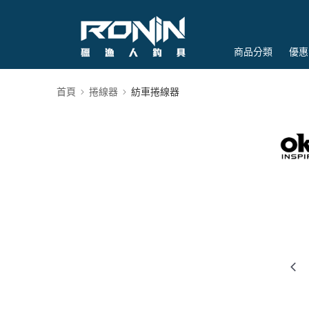
商品分類
優惠
首頁
捲線器
紡車捲線器