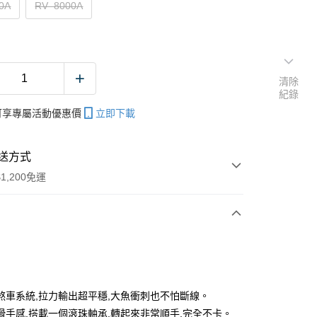
0A
RV–8000A
清除
紀錄
帳可享專屬活動優惠價
立即下載
送方式
1,200免運
次付款
期付款
0 利率 每期
NT$166
21家銀行
煞車系統,拉力輸出超平穩,大魚衝刺也不怕斷線。
庫商業銀行
第一商業銀行
滑手感,搭載一個滾珠軸承,轉起來非常順手,完全不卡。
付款