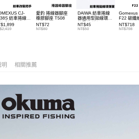
【注意事
／ATM／
付款後全
1.本服務
※ 請注意
OMEXUS CJ-
愛釣 捲線器腳座
DAIWA 紡車捲線
Gomexus
每筆NT$6
用戶於交
絡購買商品
A38S 紡車捲線器
橡膠腳座 T508
器通用型拋線環彈
F22 碳
款買賣價
先享後付
裝手把
簧零件 線規 耳朵
Shimano
$1,899
NT$72
NT$45
NT$718
7-11取貨
2.基於同
※ 交易是
HIMANO改裝品
彈簧 紡車捲零件
適用 紡車
$2,419
NT$80
NT$50
NT$798
資料（包
是否繳費成
車改裝手把 I052
T927
龜、手剎
每筆NT$6
用，由本
皆適用 捲
付客戶支
3.完整用
I043
付款後7-1
【注意事
每筆NT$6
１．透過由
交易，需
說明
相關推薦
一般宅配
求債權轉
２．關於
每筆NT$1
https://aft
３．未成
離島一般
「AFTE
每筆NT$2
任。
４．使用「
貨到付款
即時審查
結果請求
每筆NT$2
５．嚴禁
形，恩沛
國家/地區
動。
計)，訂單才