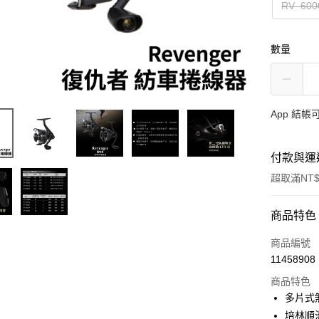
RV–600
數量
App 結
付款與運
超取滿NT$
付款方式
商品特色
信用卡一
商品編號
11458908
信用卡分
商品特色
3 期 
多片式
合作金
培林順
超商取貨