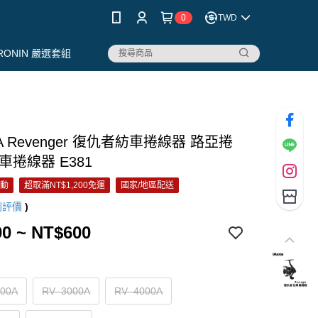
0
TWD
RONIN 嚴選套組
A Revenger 復仇者紡車捲線器 路亞捲
車捲線器 E381
活動
超取滿NT$1,200免運
國家/地區配送
則評價
)
0 ~ NT$600
00A
RV–3000A
RV–4000A