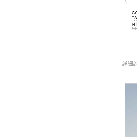
G
T
改
NT
S
NT
紡
詳細