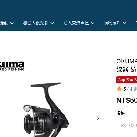
活動
獵漁人俱樂部
漁人交流專區
購物須知
OKUM
線器 紡
App 獨享
5 (
4
NT$50
規格
RV–C20