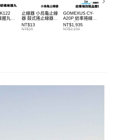
項】
網路銀行／等多元方式進行付款，方視為交易完成。
家取貨
係由「台灣大哥大股份有限公司」（以下簡稱本公司）所提供，讓
：結帳手續完成當下不需立刻繳費，但若您需要取消訂單，請聯
 K122
止線器 小烏龜止線
GOMEXUS CY-
SHIMANO DAIW
0，滿NT$1,200(含以上)免運費
易時，得透過本服務購買商品或服務，並由商店將買賣／分期付
的店家。未經商家同意取消之訂單仍視為有效，需透過AFTEE
纖維握丸
器 鼓式捲止線器
A20P 紡車捲線器
適用 兩公尺 2孔
金債權讓與本公司後，依約使用本公司帳單繳交帳款。
繳納相關費用。
、Daiwa
T920
改裝手把
電動捲線器 奶瓶
NT$13
NT$1,935
NT$315
付款
意付款使用「大哥付你分期」之契約關係目的，商店將以您的個人
否成功請以「AFTEE先享後付 」之結帳頁面顯示為準，若有關於
、小烏
SHIMANO、
源線 奶瓶延長線
NT$15
NT$2,150
NT$350
含姓名、電話或地址）提供予台灣大哥大進項蒐集、處理及利
功／繳費後需取消欲退款等相關疑問，請聯繫「AFTEE先享後
車捲線器
DAIWA 適用 I053
T998
0，滿NT$1,200(含以上)免運費
公司與您本人進行分期帳單所需資料之確認、核對及更正。
線器握丸
援中心」
https://netprotections.freshdesk.com/support/home
戶服務條款，請詳閱以下連結：
https://oppay.tw/userRule
1取貨
項】
0，滿NT$1,200(含以上)免運費
恩沛科技股份有限公司提供之「AFTEE先享後付」服務完成之
依本服務之必要範圍內提供個人資料，並將交易相關給付款項請
（門市自取請勿下單，請聯繫客服）
讓予恩沛科技股份有限公司。
個人資料處理事宜，請瀏覽以下網址：
00，滿NT$2,000(含以上)免運費
ee.tw/terms/#terms3
年的使用者請事先徵得法定代理人或監護人之同意方可使用
宅配
E先享後付」，若未經同意申辦者引起之損失，本公司不負相關責
00，滿NT$2,000(含以上)免運費
AFTEE先享後付」時，將依據個別帳號之用戶狀況，依本公司
（門市自取請勿下單，請聯繫客服）
核予不同之上限額度；若仍有額度不足之情形，本公司將視審查
用戶進行身份認證。
00，滿NT$3,000(含以上)免運費
一人註冊多個帳號或使用他人資訊註冊。若發現惡意使用之情
科技股份有限公司將有權停止該用戶之使用額度並採取法律行
配送(**下單前請私訊客服確認實際運費(運費另
查看運費
得以成立**)