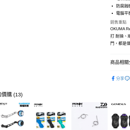
華南商
防腐蝕
Apple Pay
上海商
電腦平
國泰世
街口支付
銷售重點
臺灣中
匯豐（
OKUMA
悠遊付
聯邦商
打 耐操
元大商
大哥付你
門，都是
玉山商
相關說明
台新國
【大哥付
台灣樂
AFTEE先
1.本服務
商品相關分
2.付款方
相關說明
流程，驗
【關於「A
捲線器
ATM付款
完成交易
AFTEE
分享
3.實際核
便利好安
品牌專區
4.訂單成
貨到付款
１．簡單
消。如遇
首購、新
２．便利
價購 (13)
無法說明
３．安心
【繳款方
首購、新
運送方式
1.分期款
【「AFT
帥氣老爸
醒簡訊。
１．於結帳
全家取貨
2.透過簡
付」結帳
帳／街口支
每筆NT$6
２．訂單
３．收到繳