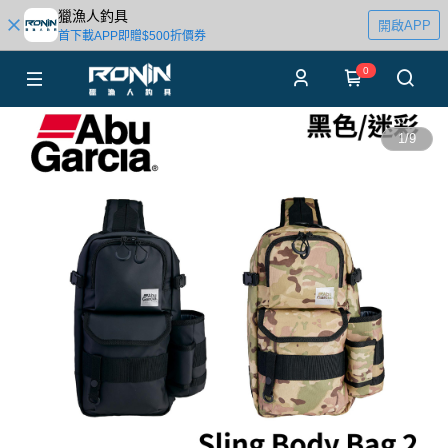
獵漁人釣具
開啟APP
首下載APP即贈$500折價券
0
1
/
9