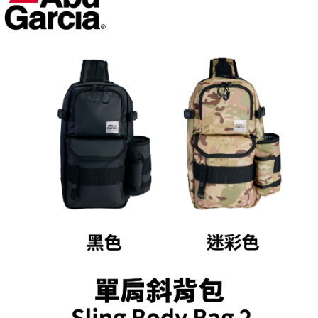
貨到付款（門市自取請勿下單，請聯繫客服）
４．使用「AFTEE先享後付」時，將依據個別帳號之用戶狀況，依本公司即
時審查核予不同之上限額度；若仍有額度不足之情形，本公司將視審查結果
每筆NT$200，滿NT$3,000(含以上)免運費
請求用戶進行身份認證。
５．嚴禁一人註冊多個帳號或使用他人資訊註冊。若發現惡意使用之情形，
恩沛科技股份有限公司將有權停止該用戶之使用額度並採取法律行動。