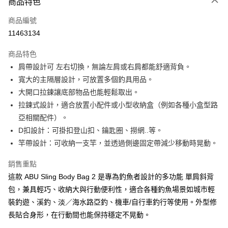
商品特色
信用卡一次付款
商品編號
信用卡分期付款
11463134
3 期 0 利率 每期
NT$500
21家銀行
商品特色
合作金庫商業銀行
第一商業銀行
超商取貨付款
肩帶設計可 左右切換，無論左肩或右肩都能舒適背負。
華南商業銀行
彰化商業銀行
寬大的主隔層設計，可放置多個釣具用品。
Apple Pay
上海商業儲蓄銀行
台北富邦商業銀行
國泰世華商業銀行
兆豐國際商業銀行
大開口拉鍊讓底部物品也能輕鬆取出。
街口支付
臺灣中小企業銀行
台中商業銀行
拉鍊式設計，適合放置小配件或小型收納盒（例如各種小盒型路
匯豐（台灣）商業銀行
華泰商業銀行
亞相關配件）。
悠遊付
聯邦商業銀行
遠東國際商業銀行
D扣設計：可掛扣登山扣、鑰匙圈、撈網..等。
元大商業銀行
永豐商業銀行
大哥付你分期
竿帶設計：可收納一支竿，並透過側邊固定帶減少移動時晃動。
玉山商業銀行
星展（台灣）商業銀行
相關說明
台新國際商業銀行
中國信託商業銀行
【大哥付你分期使用說明】
銷售重點
台灣樂天信用卡公司
AFTEE先享後付
1.本服務由台灣大哥大提供，台灣大哥大用戶可立即使用無須另外申請。
這款 ABU Sling Body Bag 2 是專為釣魚者設計的多功能 單肩斜背
2.付款方式選擇「大哥付你分期」，訂單成立後會自動跳轉到大哥付的交易
相關說明
包，兼具輕巧、收納大與行動便利性，適合各種釣魚場景如城市輕
流程，驗證手機門號後，選擇欲分期的期數、繳款截止日，確認付款後即完
【關於「AFTEE先享後付」】
成交易。
ATM付款
裝釣遊、溪釣、淡／海水路亞釣、機車/自行車釣行等使用。外型修
AFTEE先享後付是「在收到商品之後才付款」的支付方式。 讓您購物簡單
3.實際核准額度、可分期數及費用金額請依後續交易確認頁面所載為準。
便利好安心！
長貼合身形，在行動間也能保持穩定不晃動。
4.訂單成立30分鐘內，如未前往確認交易或遇審核未通過，訂單將自動取
貨到付款
１．簡單：不需註冊會員、不需綁卡、不需儲值。
消。如遇「轉專審核」未通過狀況，表示未達大哥付你分期系統評分，恕無