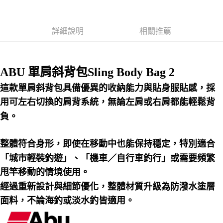
２．便利：只要手機號碼，簡訊認證，即可結帳。
法說明評估內容。
３．安心：先確認商品／服務後，再付款。
【繳款方式說明】
運送方式
1.分期款項不併入電信帳單，「大哥付你分期」於每月結算日後寄送繳費提
【「AFTEE先享後付」結帳流程】
詳細說明
相關推薦
全家取貨付款
醒簡訊。
１．於結帳方式選擇「AFTEE先享後付」後，將跳轉至「AFTEE先享後付」
2.透過簡訊連結打開帳單後，可選擇「超商條碼／台灣大直營門市／銀行轉
每筆NT$60，滿NT$1,200(含以上)免運費
結帳頁面，進行簡訊認證並確認金額後，即可完成結帳。
帳／街口支付／iPASS MONEY」等通路繳費。
２．訂單成立數日內，您將收到繳費通知簡訊。
付款後全家取貨
３．收到繳費通知簡訊後14天內，點擊此簡訊中的連結，可透過四大超商／
ABU 單肩斜背包Sling Body Bag 2
【注意事項】
ATM／網路銀行／等多元方式進行付款，方視為交易完成。
每筆NT$60，滿NT$1,200(含以上)免運費
1.本服務係由「台灣大哥大股份有限公司」（以下簡稱本公司）所提供，讓
※ 請注意：結帳手續完成當下不需立刻繳費，但若您需要取消訂單，請聯絡
這款單肩斜背包具備優異的收納能力與貼身服貼感，採
用戶於交易時，得透過本服務購買商品或服務，並由商店將買賣／分期付款
購買商品的店家。未經商家同意取消之訂單仍視為有效，需透過AFTEE先享
7-11取貨付款
買賣價金債權讓與本公司後，依約使用本公司帳單繳交帳款。
後付繳納相關費用。
用可左右切換的肩背系統，無論左肩或右肩都能輕鬆背
2.基於同意付款使用「大哥付你分期」之契約關係目的，商店將以您的個人
每筆NT$60，滿NT$1,200(含以上)免運費
※ 交易是否成功請以「AFTEE先享後付 」之結帳頁面顯示為準，若有關於
資料（包含姓名、電話或地址）提供予台灣大哥大進項蒐集、處理及利用，
負。
是否繳費成功／繳費後需取消欲退款等相關疑問，請聯繫「AFTEE先享後付
由本公司與您本人進行分期帳單所需資料之確認、核對及更正。
客戶支援中心」
https://netprotections.freshdesk.com/support/home
付款後7-11取貨
3.完整用戶服務條款，請詳閱以下連結：
https://oppay.tw/userRule
每筆NT$60，滿NT$1,200(含以上)免運費
整體符合身形，即使在移動中也能保持穩定，特別適合
【注意事項】
１．透過由恩沛科技股份有限公司提供之「AFTEE先享後付」服務完成之交
「城市輕裝釣遊」、「機車／自行車釣行」或需要頻繁
一般宅配（門市自取請勿下單，請聯繫客服）
易，需依本服務之必要範圍內提供個人資料，並將交易相關給付款項請求債
甩竿移動的情境使用。
權轉讓予恩沛科技股份有限公司。
每筆NT$100，滿NT$2,000(含以上)免運費
２．關於個人資料處理事宜，請瀏覽以下網址：
經過重新設計與細節優化，整體材質升級為防潑水塗層
https://aftee.tw/terms/#terms3
離島一般宅配
３．未成年的使用者請事先徵得法定代理人或監護人之同意方可使用
面料，不論海釣或淡水釣皆適用。
每筆NT$200，滿NT$2,000(含以上)免運費
「AFTEE先享後付」，若未經同意申辦者引起之損失，本公司不負相關責
任。