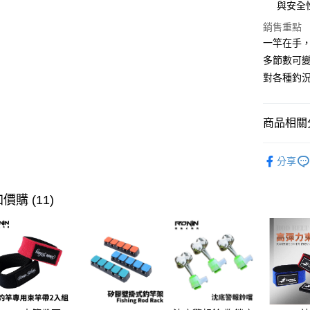
元大商
大哥付你
與安全
玉山商
相關說明
銷售重點
台新國
【大哥付
一竿在手
台灣樂
AFTEE先
1.本服務
多節數可
2.付款方
相關說明
流程，驗
【關於「A
對各種釣
ATM付款
完成交易
AFTEE
3.實際核
便利好安
4.訂單成
貨到付款
１．簡單
商品相關分
消。如遇
２．便利
無法說明
３．安心
【繳款方
釣竿
蝦
運送方式
1.分期款
分享
【「AFT
品牌專區
醒簡訊。
１．於結帳
全家取貨
2.透過簡
付」結帳
主題釣法
帳／街口支
價購 (11)
每筆NT$6
２．訂單
３．收到繳
【注意事
／ATM／
付款後全
1.本服務
※ 請注意
每筆NT$6
用戶於交
絡購買商品
款買賣價
先享後付
7-11取貨
2.基於同
※ 交易是
資料（包
是否繳費成
每筆NT$6
用，由本
付客戶支
3.完整用