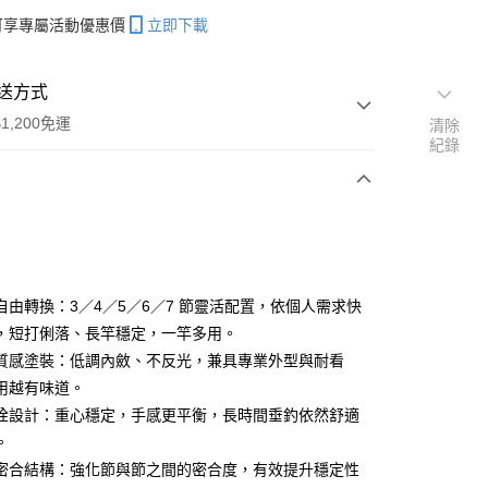
帳可享專屬活動優惠價
立即下載
送方式
1,200免運
清除
紀錄
次付款
期付款
0 利率 每期
NT$833
21家銀行
自由轉換：3／4／5／6／7 節靈活配置，依個人需求快
庫商業銀行
第一商業銀行
，短打俐落、長竿穩定，一竿多用。
付款
業銀行
彰化商業銀行
質感塗裝：低調內斂、不反光，兼具專業外型與耐看
業儲蓄銀行
台北富邦商業銀行
用越有味道。
華商業銀行
兆豐國際商業銀行
栓設計：重心穩定，手感更平衡，長時間垂釣依然舒適
小企業銀行
台中商業銀行
。
台灣）商業銀行
華泰商業銀行
業銀行
遠東國際商業銀行
密合結構：強化節與節之間的密合度，有效提升穩定性