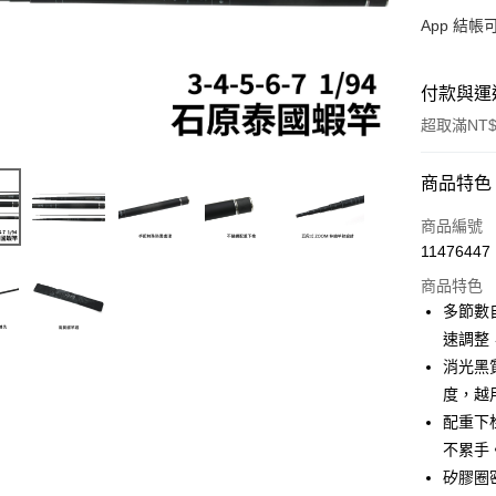
App 結
付款與運
超取滿NT$
付款方式
商品特色
信用卡一
商品編號
11476447
信用卡分
商品特色
3 期 
多節數
合作金
速調整
超商取貨
華南商
消光黑
Apple Pay
上海商
度，越
國泰世
配重下
街口支付
臺灣中
不累手
匯豐（
悠遊付
聯邦商
矽膠圈