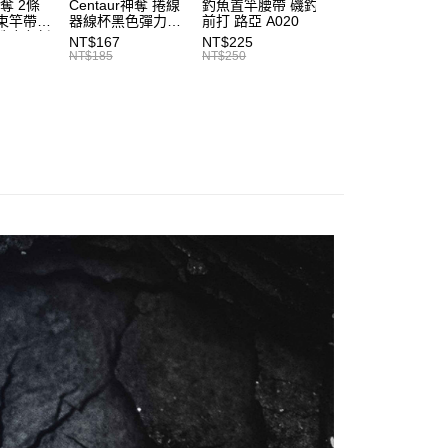
神奪 2條
Centaur神奪 捲線
釣魚置竿腰帶 磯釣
釣竿橡膠尾塞
1取貨
束竿帶
器線杯黑色彈力帶
前打 路亞 A020
T513
項】
0，滿NT$1,200(含以上)免運費
性魔鬼氈
T227
恩沛科技股份有限公司提供之「AFTEE先享後付」服務完成之
NT$167
NT$225
NT$27
7
NT$185
NT$250
NT$30
依本服務之必要範圍內提供個人資料，並將交易相關給付款項請
（門市自取請勿下單，請聯繫客服）
讓予恩沛科技股份有限公司。
個人資料處理事宜，請瀏覽以下網址：
00，滿NT$2,000(含以上)免運費
ee.tw/terms/#terms3
年的使用者請事先徵得法定代理人或監護人之同意方可使用
宅配
E先享後付」，若未經同意申辦者引起之損失，本公司不負相關責
00，滿NT$2,000(含以上)免運費
AFTEE先享後付」時，將依據個別帳號之用戶狀況，依本公司
（門市自取請勿下單，請聯繫客服）
核予不同之上限額度；若仍有額度不足之情形，本公司將視審查
用戶進行身份認證。
00，滿NT$3,000(含以上)免運費
一人註冊多個帳號或使用他人資訊註冊。若發現惡意使用之情
科技股份有限公司將有權停止該用戶之使用額度並採取法律行
配送(**下單前請私訊客服確認實際運費(運費另
查看運費
得以成立**)