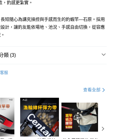
業銀行
永豐商業銀行
分期
性，釣感更紮實。
業銀行
星展（台灣）商業銀行
際商業銀行
中國信託商業銀行
你分期使用說明】
，長短隨心為講究操控與手感而生的釣蝦竿—石原。採用
天信用卡公司
享後付
由台灣大哥大提供，台灣大哥大用戶可立即使用無須另外申請。
變設計，讓釣友能依場地、池況、手感自由切換，從容應
式選擇「大哥付你分期」，訂單成立後會自動跳轉到大哥付的交易
證手機門號後，選擇欲分期的期數、繳款截止日，確認付款後即
FTEE先享後付」】
況。
。
先享後付是「在收到商品之後才付款」的支付方式。 讓您購物簡單
准額度、可分期數及費用金額請依後續交易確認頁面所載為準。
心！
立30分鐘內，如未前往確認交易或遇審核未通過，訂單將自動取
：不需註冊會員、不需綁卡、不需儲值。
類 (3)
「轉專審核」未通過狀況，表示未達大哥付你分期系統評分，恕
：只要手機號碼，簡訊認證，即可結帳。
評估內容。
：先確認商品／服務後，再付款。
式說明】
竿/龍蝦竿
項不併入電信帳單，「大哥付你分期」於每月結算日後寄送繳費提
客服
EE先享後付」結帳流程】
Hearty Rise 漁拓
方式選擇「AFTEE先享後付」後，將跳轉至「AFTEE先享後
付款
訊連結打開帳單後，可選擇「超商條碼／台灣大直營門市／銀行轉
頁面，進行簡訊認證並確認金額後，即可完成結帳。
專區
釣蝦裝備指南
付／iPASS MONEY」等通路繳費。
查看全部
0，滿NT$1,200(含以上)免運費
成立數日內，您將收到繳費通知簡訊。
費通知簡訊後14天內，點擊此簡訊中的連結，可透過四大超商
項】
網路銀行／等多元方式進行付款，方視為交易完成。
家取貨
係由「台灣大哥大股份有限公司」（以下簡稱本公司）所提供，讓
：結帳手續完成當下不需立刻繳費，但若您需要取消訂單，請聯
0，滿NT$1,200(含以上)免運費
易時，得透過本服務購買商品或服務，並由商店將買賣／分期付
的店家。未經商家同意取消之訂單仍視為有效，需透過AFTEE
金債權讓與本公司後，依約使用本公司帳單繳交帳款。
繳納相關費用。
付款
意付款使用「大哥付你分期」之契約關係目的，商店將以您的個人
否成功請以「AFTEE先享後付 」之結帳頁面顯示為準，若有關於
含姓名、電話或地址）提供予台灣大哥大進項蒐集、處理及利
功／繳費後需取消欲退款等相關疑問，請聯繫「AFTEE先享後
0，滿NT$1,200(含以上)免運費
公司與您本人進行分期帳單所需資料之確認、核對及更正。
援中心」
https://netprotections.freshdesk.com/support/home
戶服務條款，請詳閱以下連結：
https://oppay.tw/userRule