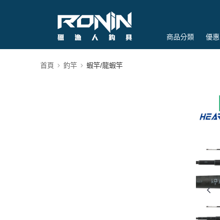
商品分類
優惠
首頁
釣竿
蝦竿/龍蝦竿