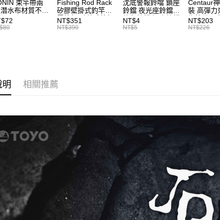
ONIN 束竿帶兩
Fishing Rod Rack
沈底警報鈴噹 鎖座
Centaur
付款後7-1
 潛水布材質不傷
矽膠壁掛式釣竿架
鈴鐺 夜光座鈴鐺
裝 高彈力
【注意事
每筆NT$6
竿 A027
置竿架 壁鎖式竿架
釣魚鈴鐺 沉底鈴鐺
綁竿帶 彈
１．透過由
T$72
NT$351
NT$4
NT$203
釣竿展示架 T1086
1入 可插
束帶 A03
$80
NT$390
NT$5
NT$226
交易，需
Ø4.5x37mm夜光
一般宅配
求債權轉
棒 T115
２．關於
每筆NT$1
https://aft
３．未成
離島一般
「AFTE
每筆NT$2
任。
說明
相關推薦
４．使用「
貨到付款
即時審查
結果請求
每筆NT$2
５．嚴禁
形，恩沛
國家/地區
動。
計)，訂單才