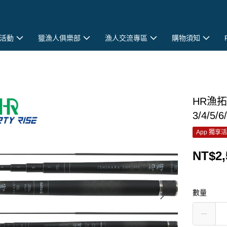
活動
獵漁人俱樂部
漁人交流專區
購物須知
HR漁拓
3/4/5
App 獨享
NT$2,
數量