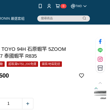
0
TWD
RONIN 嚴選套組
 TOYO 94H 石原蝦竿 5ZOOM
/6/7 泰國蝦竿 R835
活動
超取滿NT$1,200免運
國家/地區配送
500