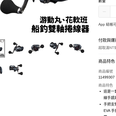
數量
App 結
付款與運
超取滿NT$
付款方式
商品特色
信用卡一
商品編號
11499307
信用卡分
商品特色
3 期 
這是一
合作金
線手感
超商取貨
華南商
手把支
Apple Pay
上海商
EVA
國泰世