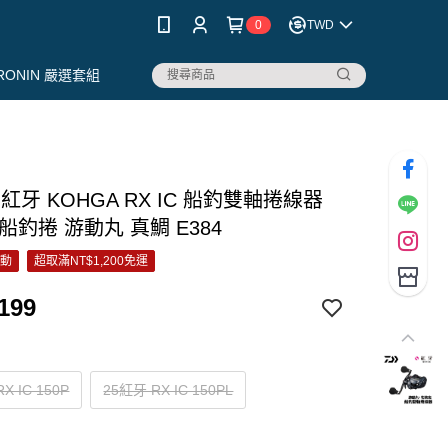
0
TWD
RONIN 嚴選套組
A 紅牙 KOHGA RX IC 船釣雙軸捲線器
船釣捲 游動丸 真鯛 E384
活動
超取滿NT$1,200免運
199
X IC 150P
25紅牙 RX IC 150PL