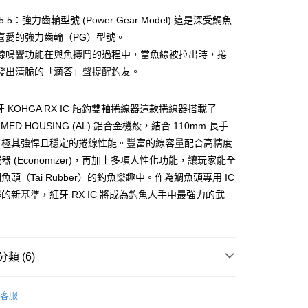
小企業銀行
台中商業銀行
5.5：強力齒輪型號 (Power Gear Model) 這是深受鯛魚
台灣）商業銀行
華泰商業銀行
業銀行
遠東國際商業銀行
喜愛的強力齒輪（PG）型號。
業銀行
永豐商業銀行
分期
線鳴響功能在與魚搏鬥的過程中，當魚線被拉出時，捲
業銀行
星展（台灣）商業銀行
發出清脆的「滴答」聲提醒釣友。
際商業銀行
中國信託商業銀行
你分期使用說明】
天信用卡公司
享後付
由台灣大哥大提供，台灣大哥大用戶可立即使用無須另外申請。
紅牙 KOHGA RX IC 船釣雙軸捲線器這款捲線器搭載了
式選擇「大哥付你分期」，訂單成立後會自動跳轉到大哥付的交易
證手機門號後，選擇欲分期的期數、繳款截止日，確認付款後即
FTEE先享後付」】
RMED HOUSING (AL) 鋁合金機殼，結合 110mm 長手
。
先享後付是「在收到商品之後才付款」的支付方式。 讓您購物簡單
了極其強悍且穩定的捲線性能。豐富的線容量配合高精度
准額度、可分期數及費用金額請依後續交易確認頁面所載為準。
心！
立30分鐘內，如未前往確認交易或遇審核未通過，訂單將自動取
器 (Economizer)，再加上多項人性化功能，讓玩家能全
：不需註冊會員、不需綁卡、不需儲值。
「轉專審核」未通過狀況，表示未達大哥付你分期系統評分，恕
：只要手機號碼，簡訊認證，即可結帳。
魚頭（Tai Rubber）的釣魚樂趣中。作為鯛魚頭專用 IC
評估內容。
：先確認商品／服務後，再付款。
的新基準，紅牙 RX IC 將成為釣魚人手中最強力的武
式說明】
項不併入電信帳單，「大哥付你分期」於每月結算日後寄送繳費提
EE先享後付」結帳流程】
方式選擇「AFTEE先享後付」後，將跳轉至「AFTEE先享後
付款
訊連結打開帳單後，可選擇「超商條碼／台灣大直營門市／銀行轉
頁面，進行簡訊認證並確認金額後，即可完成結帳。
付／iPASS MONEY」等通路繳費。
0，滿NT$1,200(含以上)免運費
成立數日內，您將收到繳費通知簡訊。
類 (6)
費通知簡訊後14天內，點擊此簡訊中的連結，可透過四大超商
項】
網路銀行／等多元方式進行付款，方視為交易完成。
家取貨
係由「台灣大哥大股份有限公司」（以下簡稱本公司）所提供，讓
船釣鼓式、電子、計米捲線器
：結帳手續完成當下不需立刻繳費，但若您需要取消訂單，請聯
0，滿NT$1,200(含以上)免運費
易時，得透過本服務購買商品或服務，並由商店將買賣／分期付
客服
的店家。未經商家同意取消之訂單仍視為有效，需透過AFTEE
DAIWA
金債權讓與本公司後，依約使用本公司帳單繳交帳款。