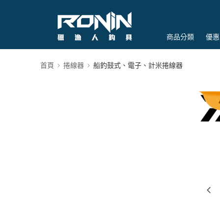
商品分類
優惠
首頁
捲線器
船釣鼓式、電子、計米捲線器