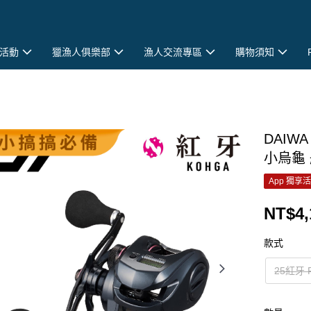
活動
獵漁人俱樂部
漁人交流專區
購物須知
DAIW
小烏龜 
App 獨享
NT$4,
款式
25紅牙 R