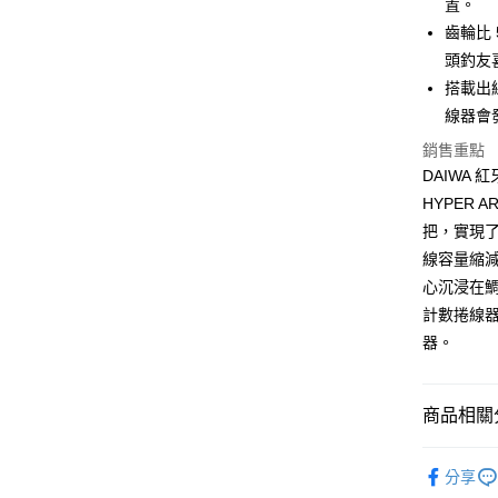
置。
街口支付
臺灣中
齒輪比 
匯豐（
悠遊付
聯邦商
頭釣友
元大商
大哥付你
搭載出
玉山商
相關說明
線器會
台新國
【大哥付
銷售重點
台灣樂
AFTEE先
1.本服務
DAIWA 
2.付款方
相關說明
流程，驗
【關於「A
HYPER A
ATM付款
完成交易
AFTEE
把，實現
3.實際核
便利好安
4.訂單成
貨到付款
線容量縮減
１．簡單
消。如遇
２．便利
心沉浸在鯛
無法說明
３．安心
計數捲線器
【繳款方
運送方式
1.分期款
【「AFT
器。
醒簡訊。
１．於結帳
全家取貨
2.透過簡
付」結帳
帳／街口支
每筆NT$6
２．訂單
商品相關分
３．收到繳
【注意事
／ATM／
付款後全
1.本服務
捲線器
※ 請注意
每筆NT$6
用戶於交
分享
絡購買商品
品牌專區
款買賣價