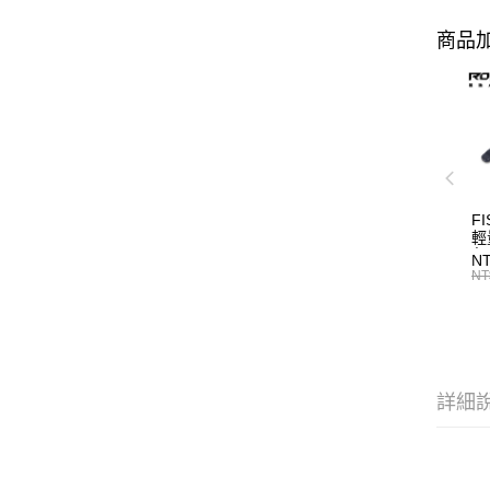
商品加
FI
輕
魚
NT
單
NT
詳細