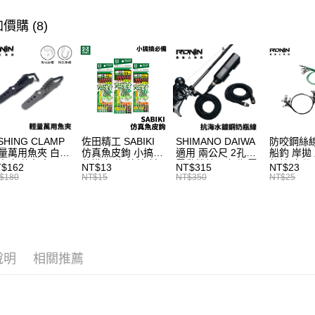
先享後付
7-11取貨
2.基於同
※ 交易是
主題釣法
價購 (8)
資料（包
是否繳費成
每筆NT$6
用，由本
付客戶支
主題釣法
3.完整用
付款後7-1
【注意事
主題釣法
每筆NT$6
１．透過由
帥氣老爸
交易，需
一般宅配
求債權轉
２．關於
每筆NT$1
https://aft
３．未成
SHING CLAMP
佐田精工 SABIKI
SHIMANO DAIWA
防咬鋼絲線
離島一般
量萬用魚夾 白帶
仿真魚皮鉤 小搞搞
適用 兩公尺 2孔
船釣 岸拋
「AFTE
每筆NT$2
夾 船釣魚夾 可
仕掛 船釣 竹筴 鯖
電動捲線器 奶瓶電
絲線 白帶
任。
$162
NT$13
NT$315
NT$23
手操作 T1090
魚 H375
源線 奶瓶延長線
備 （每包
$180
NT$15
NT$350
NT$25
４．使用「
T998
T400
貨到付款
即時審查
結果請求
每筆NT$2
５．嚴禁
形，恩沛
動。
說明
相關推薦