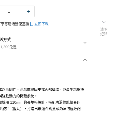
帳可享專屬活動優惠價
立即下載
清除
紀錄
送方式
1,200免運
次付款
期付款
0 利率 每期
NT$1,399
21家銀行
套以高剛性、高精度穩固支撐內部構造，並產生精細捲
庫商業銀行
第一商業銀行
與強勁動力的機殼系統。
付款
業銀行
彰化商業銀行
臂採用 110mm 的長規格設計，搭配防滑性能優異的
業儲蓄銀行
台北富邦商業銀行
 手把旋鈕（握丸），打造出最適合鯛魚頭釣法的極致配
華商業銀行
兆豐國際商業銀行