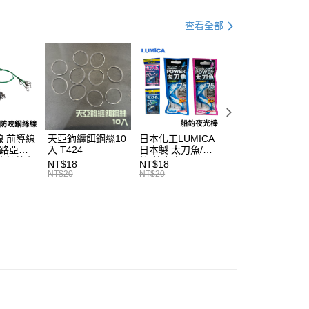
繳納相關費用。
付款
意付款使用「大哥付你分期」之契約關係目的，商店將以您的個人
否成功請以「AFTEE先享後付 」之結帳頁面顯示為準，若有關於
專區
船釣透抽裝備指南
含姓名、電話或地址）提供予台灣大哥大進項蒐集、處理及利
查看全部
功／繳費後需取消欲退款等相關疑問，請聯繫「AFTEE先享後
0，滿NT$1,200(含以上)免運費
公司與您本人進行分期帳單所需資料之確認、核對及更正。
援中心」
https://netprotections.freshdesk.com/support/home
專區
船釣游動丸裝備指南
戶服務條款，請詳閱以下連結：
https://oppay.tw/userRule
1取貨
項】
專區
船釣小搞搞裝備指南
0，滿NT$1,200(含以上)免運費
恩沛科技股份有限公司提供之「AFTEE先享後付」服務完成之
｜精選必購商品
依本服務之必要範圍內提供個人資料，並將交易相關給付款項請
（門市自取請勿下單，請聯繫客服）
讓予恩沛科技股份有限公司。
個人資料處理事宜，請瀏覽以下網址：
00，滿NT$2,000(含以上)免運費
ee.tw/terms/#terms3
年的使用者請事先徵得法定代理人或監護人之同意方可使用
 前導線
天亞鉤纏餌鋼絲10
日本化工LUMICA
船釣強力三角天秤
宅配
 路亞鋼
入 T424
日本製 太刀魚/透
三角天平 人字天
E先享後付」，若未經同意申辦者引起之損失，本公司不負相關責
00，滿NT$2,000(含以上)免運費
小搞搞必
抽 藍/粉紅 50/75
人字天秤 不銹鋼
NT$18
NT$18
NT$72
五入）
夜光棒 T581
材 白帶 赤宗 大目
NT$20
NT$20
NT$80
AFTEE先享後付」時，將依據個別帳號之用戶狀況，依本公司
石斑 尾長 馬頭 深
（門市自取請勿下單，請聯繫客服）
核予不同之上限額度；若仍有額度不足之情形，本公司將視審查
海船釣必備 T413
用戶進行身份認證。
00，滿NT$3,000(含以上)免運費
一人註冊多個帳號或使用他人資訊註冊。若發現惡意使用之情
科技股份有限公司將有權停止該用戶之使用額度並採取法律行