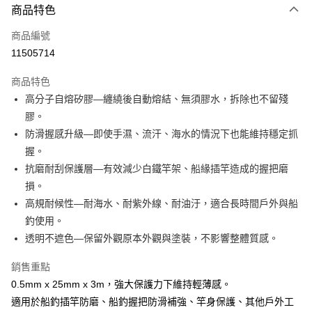
商品特色
信用卡一次付款
商品編號
信用卡分期付款
11505714
3 期 0 利率 每期
NT$83
21家銀行
商品特色
合作金庫商業銀行
第一商業銀行
超商取貨付款
高分子自熔矽膠—纏繞後自動熔結、無須膠水，拆除也不留殘
華南商業銀行
彰化商業銀行
膠。
Apple Pay
上海商業儲蓄銀行
台北富邦商業銀行
國泰世華商業銀行
兆豐國際商業銀行
防滑握感升級—即使手濕、流汗、海水的情況下也能維持穩定抓
街口支付
臺灣中小企業銀行
台中商業銀行
握。
匯豐（台灣）商業銀行
華泰商業銀行
抗磨耐刮保護層—有效減少白鐵竿架、船緣插竿造成的握把磨
悠遊付
聯邦商業銀行
遠東國際商業銀行
損。
元大商業銀行
永豐商業銀行
大哥付你分期
高規耐候性—耐海水、耐紫外線、耐油汙，適合長時間戶外與船
玉山商業銀行
星展（台灣）商業銀行
相關說明
釣使用。
台新國際商業銀行
中國信託商業銀行
【大哥付你分期使用說明】
台灣樂天信用卡公司
透明不遮色—保留外觀原本外觀與塗裝，不影響整體質感。
AFTEE先享後付
1.本服務由台灣大哥大提供，台灣大哥大用戶可立即使用無須另外申請。
2.付款方式選擇「大哥付你分期」，訂單成立後會自動跳轉到大哥付的交易
相關說明
銷售重點
流程，驗證手機門號後，選擇欲分期的期數、繳款截止日，確認付款後即完
【關於「AFTEE先享後付」】
成交易。
ATM付款
0.5mm x 25mm x 3m，強大保護力下維持輕薄感。
AFTEE先享後付是「在收到商品之後才付款」的支付方式。 讓您購物簡單
3.實際核准額度、可分期數及費用金額請依後續交易確認頁面所載為準。
便利好安心！
適用於船釣插竿防磨、船釣握把防滑補強、竿身保護、其他戶外工
4.訂單成立30分鐘內，如未前往確認交易或遇審核未通過，訂單將自動取
貨到付款
１．簡單：不需註冊會員、不需綁卡、不需儲值。