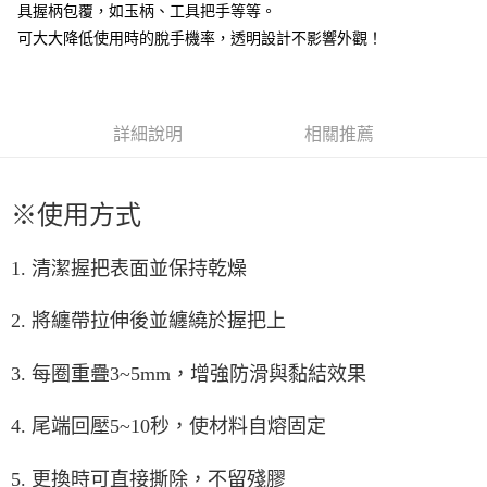
消。如遇「轉專審核」未通過狀況，表示未達大哥付你分期系統評分，恕無
具握柄包覆，如玉柄、工具把手等等。
２．便利：只要手機號碼，簡訊認證，即可結帳。
法說明評估內容。
３．安心：先確認商品／服務後，再付款。
可大大降低使用時的脫手機率，透明設計不影響外觀！
【繳款方式說明】
運送方式
1.分期款項不併入電信帳單，「大哥付你分期」於每月結算日後寄送繳費提
【「AFTEE先享後付」結帳流程】
全家取貨付款
醒簡訊。
１．於結帳方式選擇「AFTEE先享後付」後，將跳轉至「AFTEE先享後付」
2.透過簡訊連結打開帳單後，可選擇「超商條碼／台灣大直營門市／銀行轉
每筆NT$60，滿NT$1,200(含以上)免運費
結帳頁面，進行簡訊認證並確認金額後，即可完成結帳。
帳／街口支付／iPASS MONEY」等通路繳費。
２．訂單成立數日內，您將收到繳費通知簡訊。
詳細說明
相關推薦
付款後全家取貨
３．收到繳費通知簡訊後14天內，點擊此簡訊中的連結，可透過四大超商／
【注意事項】
ATM／網路銀行／等多元方式進行付款，方視為交易完成。
每筆NT$60，滿NT$1,200(含以上)免運費
1.本服務係由「台灣大哥大股份有限公司」（以下簡稱本公司）所提供，讓
※ 請注意：結帳手續完成當下不需立刻繳費，但若您需要取消訂單，請聯絡
用戶於交易時，得透過本服務購買商品或服務，並由商店將買賣／分期付款
※使用方式
購買商品的店家。未經商家同意取消之訂單仍視為有效，需透過AFTEE先享
7-11取貨付款
買賣價金債權讓與本公司後，依約使用本公司帳單繳交帳款。
後付繳納相關費用。
2.基於同意付款使用「大哥付你分期」之契約關係目的，商店將以您的個人
每筆NT$60，滿NT$1,200(含以上)免運費
※ 交易是否成功請以「AFTEE先享後付 」之結帳頁面顯示為準，若有關於
資料（包含姓名、電話或地址）提供予台灣大哥大進項蒐集、處理及利用，
1. 清潔握把表面並保持乾燥
是否繳費成功／繳費後需取消欲退款等相關疑問，請聯繫「AFTEE先享後付
由本公司與您本人進行分期帳單所需資料之確認、核對及更正。
客戶支援中心」
https://netprotections.freshdesk.com/support/home
付款後7-11取貨
3.完整用戶服務條款，請詳閱以下連結：
https://oppay.tw/userRule
2. 將纏帶拉伸後並纏繞於握把上
每筆NT$60，滿NT$1,200(含以上)免運費
【注意事項】
１．透過由恩沛科技股份有限公司提供之「AFTEE先享後付」服務完成之交
一般宅配（門市自取請勿下單，請聯繫客服）
易，需依本服務之必要範圍內提供個人資料，並將交易相關給付款項請求債
3. 每圈重疊3~5mm，增強防滑與黏結效果
權轉讓予恩沛科技股份有限公司。
每筆NT$100，滿NT$2,000(含以上)免運費
２．關於個人資料處理事宜，請瀏覽以下網址：
4. 尾端回壓5~10秒，使材料自熔固定
https://aftee.tw/terms/#terms3
離島一般宅配
３．未成年的使用者請事先徵得法定代理人或監護人之同意方可使用
每筆NT$200，滿NT$2,000(含以上)免運費
「AFTEE先享後付」，若未經同意申辦者引起之損失，本公司不負相關責
5. 更換時可直接撕除，不留殘膠
任。