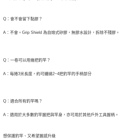
貨到付款（門市自取請勿下單，請聯繫客服）
４．使用「AFTEE先享後付」時，將依據個別帳號之用戶狀況，依本公司即
時審查核予不同之上限額度；若仍有額度不足之情形，本公司將視審查結果
每筆NT$200，滿NT$3,000(含以上)免運費
請求用戶進行身份認證。
Q：會不會留下黏膠？
５．嚴禁一人註冊多個帳號或使用他人資訊註冊。若發現惡意使用之情形，
國家/地區配送(**下單前請私訊客服確認實際運費(運費另
查看運費
恩沛科技股份有限公司將有權停止該用戶之使用額度並採取法律行動。
計)，訂單才得以成立**)
A：不會。Grip Shield 為自熔式矽膠，無膠水設計，拆除不殘膠。
Q：一卷可以用幾把釣竿？
A：每捲3米長度，約可纏繞2~4把釣竿的手柄部分
Q：適合所有釣竿嗎？
A：適用於大多數釣竿握把與竿身，亦可用於其他戶外工具握柄。
想保護釣竿、又希望握感升級