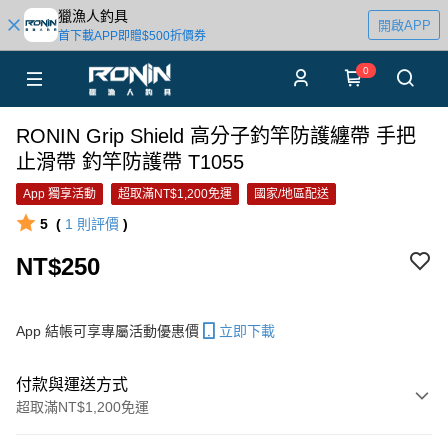
獵漁人釣具
開啟APP
首下載APP即贈$500折價券
0
RONIN Grip Shield ⾼分⼦釣竿防護纏帶 手把
止滑帶 釣竿防護帶 T1055
App 獨享活動
超取滿NT$1,200免運
國家/地區配送
5
(
1
則評價
)
NT$250
App 結帳可享專屬活動優惠價
立即下載
付款與運送方式
超取滿NT$1,200免運
付款方式