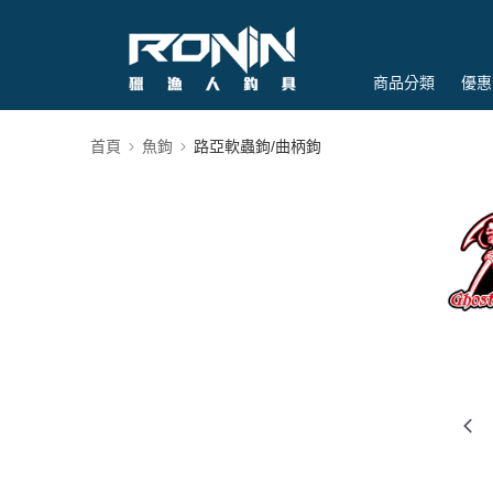
商品分類
優惠
首頁
魚鉤
路亞軟蟲鉤/曲柄鉤