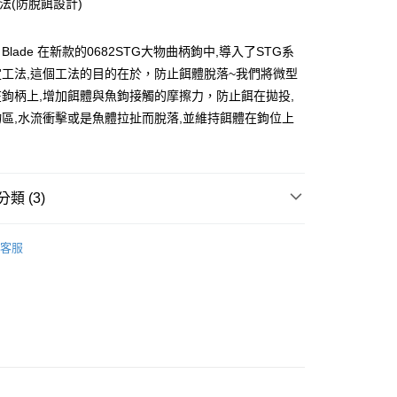
工法(防脫餌設計)
小企業銀行
台中商業銀行
台灣）商業銀行
華泰商業銀行
業銀行
遠東國際商業銀行
t Blade 在新款的0682STG大物曲柄鉤中,導入了STG系
業銀行
永豐商業銀行
分期
工法,這個工法的目的在於，防止餌體脫落~我們將微型
業銀行
星展（台灣）商業銀行
鉤柄上,增加餌體與魚鉤接觸的摩擦力，防止餌在拋投,
際商業銀行
中國信託商業銀行
你分期使用說明】
區,水流衝擊或是魚體拉扯而脫落,並維持餌體在鉤位上
天信用卡公司
享後付
由台灣大哥大提供，台灣大哥大用戶可立即使用無須另外申請。
。
式選擇「大哥付你分期」，訂單成立後會自動跳轉到大哥付的交易
證手機門號後，選擇欲分期的期數、繳款截止日，確認付款後即
FTEE先享後付」】
。
先享後付是「在收到商品之後才付款」的支付方式。 讓您購物簡單
准額度、可分期數及費用金額請依後續交易確認頁面所載為準。
心！
類 (3)
立30分鐘內，如未前往確認交易或遇審核未通過，訂單將自動取
：不需註冊會員、不需綁卡、不需儲值。
「轉專審核」未通過狀況，表示未達大哥付你分期系統評分，恕
：只要手機號碼，簡訊認證，即可結帳。
亞軟蟲鉤/曲柄鉤
評估內容。
：先確認商品／服務後，再付款。
客服
式說明】
鬼刃
項不併入電信帳單，「大哥付你分期」於每月結算日後寄送繳費提
EE先享後付」結帳流程】
方式選擇「AFTEE先享後付」後，將跳轉至「AFTEE先享後
專區
筏釣魚虎裝備指南
付款
訊連結打開帳單後，可選擇「超商條碼／台灣大直營門市／銀行轉
頁面，進行簡訊認證並確認金額後，即可完成結帳。
付／iPASS MONEY」等通路繳費。
0，滿NT$1,200(含以上)免運費
成立數日內，您將收到繳費通知簡訊。
費通知簡訊後14天內，點擊此簡訊中的連結，可透過四大超商
項】
網路銀行／等多元方式進行付款，方視為交易完成。
家取貨
係由「台灣大哥大股份有限公司」（以下簡稱本公司）所提供，讓
：結帳手續完成當下不需立刻繳費，但若您需要取消訂單，請聯
0，滿NT$1,200(含以上)免運費
易時，得透過本服務購買商品或服務，並由商店將買賣／分期付
的店家。未經商家同意取消之訂單仍視為有效，需透過AFTEE
金債權讓與本公司後，依約使用本公司帳單繳交帳款。