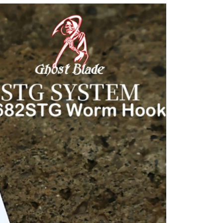
繳納相關費用。
付款
意付款使用「大哥付你分期」之契約關係目的，商店將以您的個人
否成功請以「AFTEE先享後付 」之結帳頁面顯示為準，若有關於
含姓名、電話或地址）提供予台灣大哥大進項蒐集、處理及利
功／繳費後需取消欲退款等相關疑問，請聯繫「AFTEE先享後
0，滿NT$1,200(含以上)免運費
公司與您本人進行分期帳單所需資料之確認、核對及更正。
援中心」
https://netprotections.freshdesk.com/support/home
戶服務條款，請詳閱以下連結：
https://oppay.tw/userRule
1取貨
項】
0，滿NT$1,200(含以上)免運費
恩沛科技股份有限公司提供之「AFTEE先享後付」服務完成之
依本服務之必要範圍內提供個人資料，並將交易相關給付款項請
（門市自取請勿下單，請聯繫客服）
讓予恩沛科技股份有限公司。
個人資料處理事宜，請瀏覽以下網址：
00，滿NT$2,000(含以上)免運費
ee.tw/terms/#terms3
年的使用者請事先徵得法定代理人或監護人之同意方可使用
宅配
E先享後付」，若未經同意申辦者引起之損失，本公司不負相關責
00，滿NT$2,000(含以上)免運費
AFTEE先享後付」時，將依據個別帳號之用戶狀況，依本公司
（門市自取請勿下單，請聯繫客服）
核予不同之上限額度；若仍有額度不足之情形，本公司將視審查
用戶進行身份認證。
00，滿NT$3,000(含以上)免運費
一人註冊多個帳號或使用他人資訊註冊。若發現惡意使用之情
科技股份有限公司將有權停止該用戶之使用額度並採取法律行
配送(**下單前請私訊客服確認實際運費(運費另
查看運費
得以成立**)