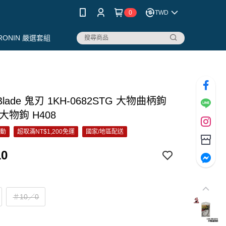
0
TWD
RONIN 嚴選套組
 Blade 鬼刃 1KH-0682STG 大物曲柄鉤
大物鉤 H408
活動
超取滿NT$1,200免運
國家/地區配送
10
＃10／0