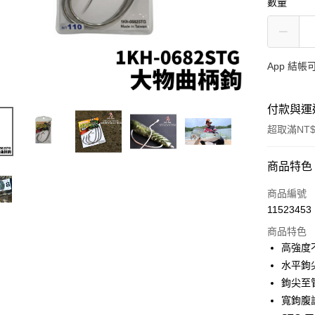
數量
App 結
付款與運
超取滿NT$
付款方式
商品特色
信用卡一
商品編號
11523453
信用卡分
商品特色
3 期 
高強度
合作金
水平鉤
超商取貨
華南商
鉤尖至
Apple Pay
上海商
寬鉤腹
國泰世