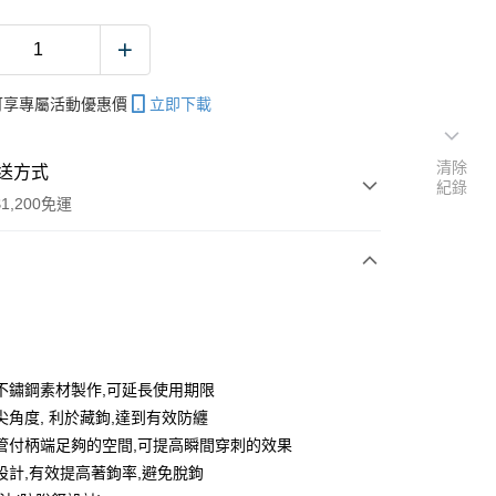
帳可享專屬活動優惠價
立即下載
清除
送方式
紀錄
1,200免運
次付款
期付款
0 利率 每期
NT$36
21家銀行
不鏽鋼素材製作,可延長使用期限
庫商業銀行
第一商業銀行
尖角度, 利於藏鉤,達到有效防纏
付款
業銀行
彰化商業銀行
管付柄端足夠的空間,可提高瞬間穿刺的效果
業儲蓄銀行
台北富邦商業銀行
設計,有效提高著鉤率,避免脫鉤
華商業銀行
兆豐國際商業銀行