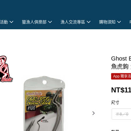
活動
獵漁人俱樂部
漁人交流專區
購物須知
Ghost
魚虎鉤 
App 獨享
NT$1
尺寸
＃8／0