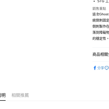
STG 
街口支付
臺灣中
匯豐（
銷售重點
悠遊付
聯邦商
這次Ghos
元大商
大哥付你
統倒刺固定
玉山商
相關說明
倒刺製作在
台新國
【大哥付
落到障礙物
台灣樂
AFTEE先
1.本服務
的穩定性
2.付款方
相關說明
流程，驗
【關於「A
ATM付款
完成交易
AFTEE
3.實際核
便利好安
商品相關分
4.訂單成
貨到付款
１．簡單
消。如遇
２．便利
魚鉤
路
無法說明
３．安心
分享
【繳款方
品牌專區
運送方式
1.分期款
【「AFT
醒簡訊。
１．於結帳
主題釣法
全家取貨
2.透過簡
付」結帳
帳／街口支
每筆NT$6
２．訂單
３．收到繳
說明
相關推薦
【注意事
／ATM／
付款後全
1.本服務
※ 請注意
每筆NT$6
用戶於交
絡購買商品
款買賣價