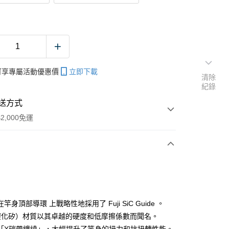
帳可享專屬活動優惠價
立即下載
清除
紀錄
送方式
2,000免運
次付款
期付款
0 利率 每期
NT$1,433
21家銀行
竿身頂部導環 上戰略性地採用了 Fuji SiC Guide 。
庫商業銀行
第一商業銀行
（碳化矽）材質以其卓越的硬度和低摩擦係數而聞名。
業銀行
彰化商業銀行