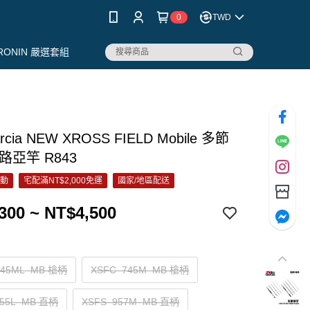
0
TWD
RONIN 嚴選套組
rcia NEW XROSS FIELD Mobile 多節
路亞竿 R843
活動
宅配滿NT$2,000免運
國家/地區配送
300 ~ NT$4,500
645ML–MB 槍柄
XSFC–745M–MB 槍柄
755L–MB 直柄
XSFS–957M–MB 直柄