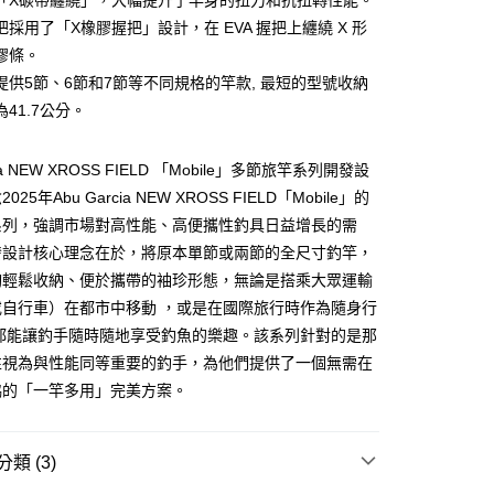
「X碳帶纏繞」，大幅提升了竿身的扭力和抗扭轉性能。
業儲蓄銀行
台北富邦商業銀行
把採用了「X橡膠握把」設計，在 EVA 握把上纏繞 X 形
華商業銀行
兆豐國際商業銀行
膠條。
小企業銀行
台中商業銀行
提供5節、6節和7節等不同規格的竿款, 最短的型號收納
台灣）商業銀行
華泰商業銀行
分期
業銀行
遠東國際商業銀行
41.7公分。
業銀行
永豐商業銀行
你分期使用說明】
業銀行
星展（台灣）商業銀行
享後付
由台灣大哥大提供，台灣大哥大用戶可立即使用無須另外申請。
cia NEW XROSS FIELD 「Mobile」多節旅竿系列開發設
際商業銀行
中國信託商業銀行
式選擇「大哥付你分期」，訂單成立後會自動跳轉到大哥付的交易
25年Abu Garcia NEW XROSS FIELD「Mobile」的
天信用卡公司
證手機門號後，選擇欲分期的期數、繳款截止日，確認付款後即
FTEE先享後付」】
系列，強調市場對高性能、高便攜性釣具日益增長的需
。
先享後付是「在收到商品之後才付款」的支付方式。 讓您購物簡單
准額度、可分期數及費用金額請依後續交易確認頁面所載為準。
心！
發設計核心理念在於，將原本單節或兩節的全尺寸釣竿，
立30分鐘內，如未前往確認交易或遇審核未通過，訂單將自動取
：不需註冊會員、不需綁卡、不需儲值。
夠輕鬆收納、便於攜帶的袖珍形態，無論是搭乘大眾運輸
「轉專審核」未通過狀況，表示未達大哥付你分期系統評分，恕
：只要手機號碼，簡訊認證，即可結帳。
評估內容。
或自行車）在都市中移動 ，或是在國際旅行時作為隨身行
：先確認商品／服務後，再付款。
式說明】
，都能讓釣手隨時隨地享受釣魚的樂趣。該系列針對的是那
項不併入電信帳單，「大哥付你分期」於每月結算日後寄送繳費提
EE先享後付」結帳流程】
性視為與性能同等重要的釣手，為他們提供了一個無需在
方式選擇「AFTEE先享後付」後，將跳轉至「AFTEE先享後
（門市自取請勿下單，請聯繫客服）
訊連結打開帳單後，可選擇「超商條碼／台灣大直營門市／銀行轉
頁面，進行簡訊認證並確認金額後，即可完成結帳。
協的「一竿多用」完美方案。
付／iPASS MONEY」等通路繳費。
00，滿NT$2,000(含以上)免運費
成立數日內，您將收到繳費通知簡訊。
費通知簡訊後14天內，點擊此簡訊中的連結，可透過四大超商
項】
網路銀行／等多元方式進行付款，方視為交易完成。
(門市自取請勿下單，請聯繫客服）
類 (3)
係由「台灣大哥大股份有限公司」（以下簡稱本公司）所提供，讓
：結帳手續完成當下不需立刻繳費，但若您需要取消訂單，請聯
50，滿NT$2,000(含以上)免運費
易時，得透過本服務購買商品或服務，並由商店將買賣／分期付
的店家。未經商家同意取消之訂單仍視為有效，需透過AFTEE