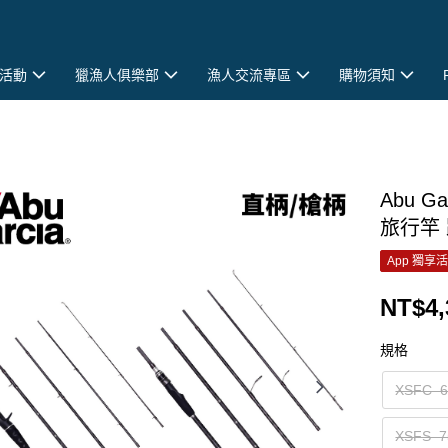
活動
獵漁人俱樂部
漁人交流專區
購物須知
Abu Ga
旅行竿 
App 獨享
NT$4,
規格
XSFC–
XSFS–