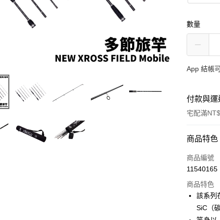
數量
App 結
付款與運
宅配滿NT$
付款方式
商品特色
信用卡一
商品編號
11540165
信用卡分
商品特色
3 期 
該系列在
合作金
SiC
Apple Pay
華南商