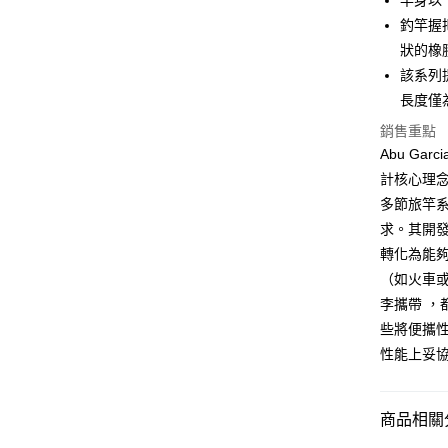
竿身以
街口支付
上海商
釣竿握
國泰世
狀的橡
悠遊付
臺灣中
該系列
匯豐（
大哥付你
聯邦商
長度僅為
相關說明
元大商
銷售重點
【大哥付
玉山商
AFTEE先
1.本服務
Abu Gar
台新國
2.付款方
相關說明
計核心理念20
台灣樂
流程，驗
【關於「A
ATM付款
多節旅竿
完成交易
AFTEE
3.實際核
便利好安
求。其開
4.訂單成
貨到付款
１．簡單
轉化為能
消。如遇
２．便利
無法說明
（如火車
３．安心
【繳款方
李攜帶 
運送方式
1.分期款
【「AFT
些將便攜
醒簡訊。
１．於結帳
一般宅配
2.透過簡
付」結帳
性能上妥
帳／街口支
每筆NT$1
２．訂單
３．收到繳
【注意事
／ATM／
大型宅配
商品相關分
1.本服務
※ 請注意
每筆NT$1
用戶於交
絡購買商品