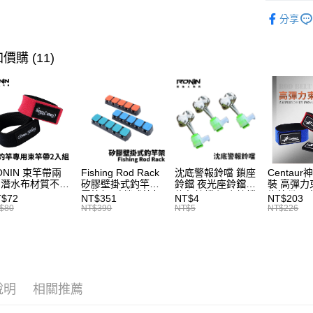
款買賣價
釣竿
淡
先享後付
離島一般
2.基於同
分享
※ 交易是
品牌專區
資料（包
是否繳費成
每筆NT$2
用，由本
付客戶支
釣竿
攜
3.完整用
價購 (11)
貨到付款
【注意事
每筆NT$2
１．透過由
交易，需
國家/地區
求債權轉
２．關於
計)，訂單才
https://aft
３．未成
「AFTE
任。
ONIN 束竿帶兩
Fishing Rod Rack
沈底警報鈴噹 鎖座
Centaur
 潛水布材質不傷
矽膠壁掛式釣竿架
鈴鐺 夜光座鈴鐺
裝 高彈力
４．使用「
竿 A027
置竿架 壁鎖式竿架
釣魚鈴鐺 沉底鈴鐺
綁竿帶 彈
即時審查
T$72
NT$351
NT$4
NT$203
釣竿展示架 T1086
1入 可插
束帶 A03
$80
NT$390
NT$5
NT$226
結果請求
Ø4.5x37mm夜光
５．嚴禁
棒 T115
形，恩沛
動。
說明
相關推薦