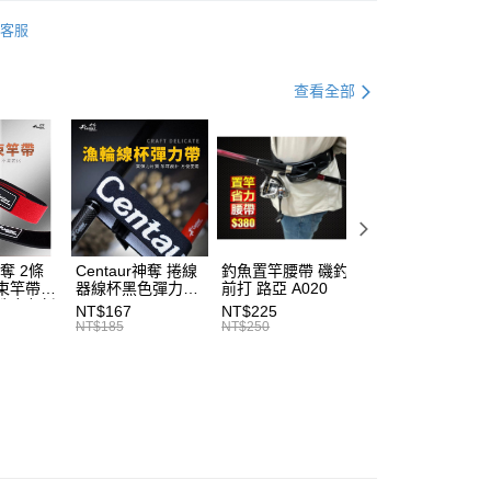
金債權讓與本公司後，依約使用本公司帳單繳交帳款。
水路亞竿
繳納相關費用。
宅配
意付款使用「大哥付你分期」之契約關係目的，商店將以您的個人
客服
否成功請以「AFTEE先享後付 」之結帳頁面顯示為準，若有關於
Abu Garcia
含姓名、電話或地址）提供予台灣大哥大進項蒐集、處理及利
功／繳費後需取消欲退款等相關疑問，請聯繫「AFTEE先享後
00，滿NT$2,000(含以上)免運費
公司與您本人進行分期帳單所需資料之確認、核對及更正。
援中心」
https://netprotections.freshdesk.com/support/home
便式路亞旅竿
戶服務條款，請詳閱以下連結：
https://oppay.tw/userRule
查看全部
（門市自取請勿下單，請聯繫客服）
項】
00，滿NT$3,000(含以上)免運費
恩沛科技股份有限公司提供之「AFTEE先享後付」服務完成之
依本服務之必要範圍內提供個人資料，並將交易相關給付款項請
配送(**下單前請私訊客服確認實際運費(運費另
查看運費
讓予恩沛科技股份有限公司。
個人資料處理事宜，請瀏覽以下網址：
得以成立**)
ee.tw/terms/#terms3
年的使用者請事先徵得法定代理人或監護人之同意方可使用
E先享後付」，若未經同意申辦者引起之損失，本公司不負相關責
神奪 2條
Centaur神奪 捲線
釣魚置竿腰帶 磯釣
釣竿橡膠尾塞
束竿帶
器線杯黑色彈力帶
前打 路亞 A020
T513
AFTEE先享後付」時，將依據個別帳號之用戶狀況，依本公司
性魔鬼氈
T227
核予不同之上限額度；若仍有額度不足之情形，本公司將視審查
NT$167
NT$225
NT$27
7
NT$185
NT$250
NT$30
用戶進行身份認證。
一人註冊多個帳號或使用他人資訊註冊。若發現惡意使用之情
科技股份有限公司將有權停止該用戶之使用額度並採取法律行