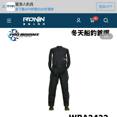
獵漁人釣具
開啟APP
首下載APP即贈$500折價券
0
1
/
5