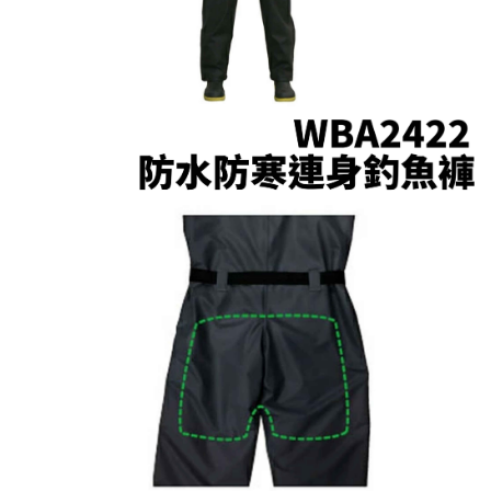
貨到付款（門市自取請勿下單，請聯繫客服）
４．使用「AFTEE先享後付」時，將依據個別帳號之用戶狀況，依本公司即
時審查核予不同之上限額度；若仍有額度不足之情形，本公司將視審查結果
每筆NT$200，滿NT$3,000(含以上)免運費
請求用戶進行身份認證。
５．嚴禁一人註冊多個帳號或使用他人資訊註冊。若發現惡意使用之情形，
國家/地區配送(**下單前請私訊客服確認實際運費(運費另
查看運費
恩沛科技股份有限公司將有權停止該用戶之使用額度並採取法律行動。
計)，訂單才得以成立**)