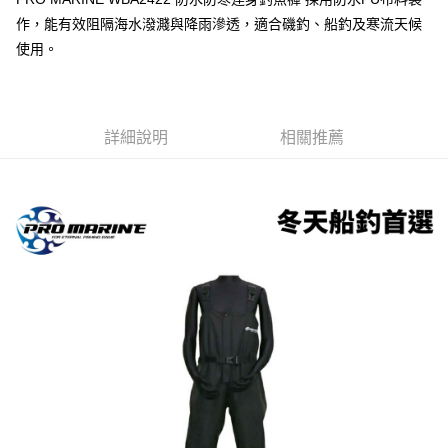
２．便利：只要手機號碼，簡訊認證，即可結帳。
法說明評估內容。
３．安心：先確認商品／服務後，再付款。
作，能有效阻隔海水潑濺與降雨滲透，適合磯釣、船釣及寒流天候
【繳款方式說明】
運送方式
使用。
1.分期款項不併入電信帳單，「大哥付你分期」於每月結算日後寄送繳費提
【「AFTEE先享後付」結帳流程】
全家取貨付款
醒簡訊。
１．於結帳方式選擇「AFTEE先享後付」後，將跳轉至「AFTEE先享後付」
2.透過簡訊連結打開帳單後，可選擇「超商條碼／台灣大直營門市／銀行轉
每筆NT$60，滿NT$1,200(含以上)免運費
結帳頁面，進行簡訊認證並確認金額後，即可完成結帳。
帳／街口支付／iPASS MONEY」等通路繳費。
２．訂單成立數日內，您將收到繳費通知簡訊。
付款後全家取貨
３．收到繳費通知簡訊後14天內，點擊此簡訊中的連結，可透過四大超商／
詳細說明
相關推薦
【注意事項】
ATM／網路銀行／等多元方式進行付款，方視為交易完成。
每筆NT$60，滿NT$1,200(含以上)免運費
1.本服務係由「台灣大哥大股份有限公司」（以下簡稱本公司）所提供，讓
※ 請注意：結帳手續完成當下不需立刻繳費，但若您需要取消訂單，請聯絡
用戶於交易時，得透過本服務購買商品或服務，並由商店將買賣／分期付款
購買商品的店家。未經商家同意取消之訂單仍視為有效，需透過AFTEE先享
7-11取貨付款
買賣價金債權讓與本公司後，依約使用本公司帳單繳交帳款。
後付繳納相關費用。
2.基於同意付款使用「大哥付你分期」之契約關係目的，商店將以您的個人
每筆NT$60，滿NT$1,200(含以上)免運費
※ 交易是否成功請以「AFTEE先享後付 」之結帳頁面顯示為準，若有關於
資料（包含姓名、電話或地址）提供予台灣大哥大進項蒐集、處理及利用，
是否繳費成功／繳費後需取消欲退款等相關疑問，請聯繫「AFTEE先享後付
由本公司與您本人進行分期帳單所需資料之確認、核對及更正。
客戶支援中心」
https://netprotections.freshdesk.com/support/home
付款後7-11取貨
3.完整用戶服務條款，請詳閱以下連結：
https://oppay.tw/userRule
每筆NT$60，滿NT$1,200(含以上)免運費
【注意事項】
１．透過由恩沛科技股份有限公司提供之「AFTEE先享後付」服務完成之交
一般宅配（門市自取請勿下單，請聯繫客服）
易，需依本服務之必要範圍內提供個人資料，並將交易相關給付款項請求債
權轉讓予恩沛科技股份有限公司。
每筆NT$100，滿NT$2,000(含以上)免運費
２．關於個人資料處理事宜，請瀏覽以下網址：
https://aftee.tw/terms/#terms3
離島一般宅配
３．未成年的使用者請事先徵得法定代理人或監護人之同意方可使用
每筆NT$200，滿NT$2,000(含以上)免運費
「AFTEE先享後付」，若未經同意申辦者引起之損失，本公司不負相關責
任。