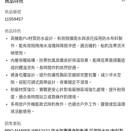
商品特色
信用卡一次付款
商品編號
信用卡分期付款
11559457
3 期 0 利率 每期
NT$600
21家銀行
商品特色
合作金庫商業銀行
第一商業銀行
超商取貨付款
高機能PU材質防水設計，有效阻擋雨水與浪花採用防水布料製
華南商業銀行
彰化商業銀行
作，能有效阻隔海水潑濺與降雨滲透，適合磯釣、船釣及寒流天
Apple Pay
上海商業儲蓄銀行
台北富邦商業銀行
國泰世華商業銀行
兆豐國際商業銀行
候使用。
街口支付
臺灣中小企業銀行
台中商業銀行
內層保暖結構，防寒抗風具備良好保溫效果，能降低寒風侵襲造
匯豐（台灣）商業銀行
華泰商業銀行
成的體溫流失，長時間作釣依然舒適。
悠遊付
聯邦商業銀行
遠東國際商業銀行
連身包覆設計，提升防護性胸前至腿部完整包覆，減少滲水空
元大商業銀行
永豐商業銀行
大哥付你分期
隙，搭配可調式肩帶設計，穿著穩定不滑落。
玉山商業銀行
星展（台灣）商業銀行
相關說明
耐磨材質強化，實戰更安心針對易磨損區域強化處理，提升耐用
台新國際商業銀行
中國信託商業銀行
【大哥付你分期使用說明】
台灣樂天信用卡公司
度，適合長時間站立或靠礁作釣環境。
AFTEE先享後付
1.本服務由台灣大哥大提供，台灣大哥大用戶可立即使用無須另外申請。
2.付款方式選擇「大哥付你分期」，訂單成立後會自動跳轉到大哥付的交易
多用途戶外機能款式除釣魚外，也適合戶外工作、露營或低溫環
相關說明
流程，驗證手機門號後，選擇欲分期的期數、繳款截止日，確認付款後即完
【關於「AFTEE先享後付」】
境活動使用。
成交易。
ATM付款
AFTEE先享後付是「在收到商品之後才付款」的支付方式。 讓您購物簡單
3.實際核准額度、可分期數及費用金額請依後續交易確認頁面所載為準。
便利好安心！
銷售重點
4.訂單成立30分鐘內，如未前往確認交易或遇審核未通過，訂單將自動取
貨到付款
１．簡單：不需註冊會員、不需綁卡、不需儲值。
消。如遇「轉專審核」未通過狀況，表示未達大哥付你分期系統評分，恕無
PRO MARINE WBA2422 防水防寒連身釣魚褲 採用防水PU布料製