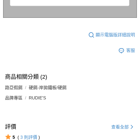
顯示電腦版詳細說明
客服
商品相關分類 (2)
路亞假餌
硬餌-岸拋鐵板/硬餌
品牌專區
RUDIE'S
評價
查看全部
5
(
3
則評價
)