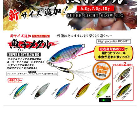
任。
貨到付款（門市自取請勿下單，請聯繫客服）
４．使用「AFTEE先享後付」時，將依據個別帳號之用戶狀況，依本公司即
時審查核予不同之上限額度；若仍有額度不足之情形，本公司將視審查結果
每筆NT$200，滿NT$3,000(含以上)免運費
請求用戶進行身份認證。
５．嚴禁一人註冊多個帳號或使用他人資訊註冊。若發現惡意使用之情形，
國家/地區配送(**下單前請私訊客服確認實際運費(運費另
查看運費
恩沛科技股份有限公司將有權停止該用戶之使用額度並採取法律行動。
計)，訂單才得以成立**)