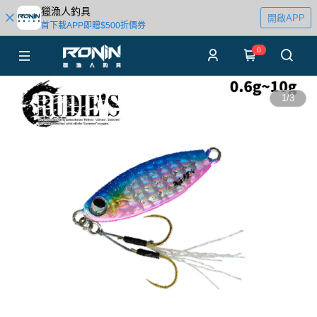
獵漁人釣具
開啟APP
首下載APP即贈$500折價券
0
1
/
3