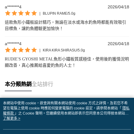
a********4
2026/04/18
|
BLUPIN RAME/5.0g
這款魚形小鐵板設計精巧，無論在淡水或海水釣魚時都能有效吸引
目標魚，讓釣魚體驗更加愉快！
a********4
2026/04/18
|
KIRA KIRA SHIRASU/5.0g
RUDIE'S GYOSHI METAL魚形小鐵板質感極佳，使用後釣獲情況明
顯改善，真心推薦給喜愛釣魚的人士！
本分類熱銷
全站排行
本網站中使用 cookie，欲查詢有關本網站使用 cookie 方式之詳情，及若您不希
熱門標籤
望在電腦上使用 cookie 時應如何變更電腦的 cookie 設定，請參閱本網站「
隱私
權條款
」之 Cookie 聲明。您繼續使用本網站即表示您同意本公司得按本網站使
用條款之 Cookie 聲明使用 cookie。
了解更多 >