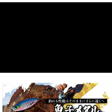
貨到付款
１．簡單：不需註冊會員、不需綁卡、不需儲值。
消。如遇「轉專審核」未通過狀況，表示未達大哥付你分期系統評分，恕無
２．便利：只要手機號碼，簡訊認證，即可結帳。
法說明評估內容。
３．安心：先確認商品／服務後，再付款。
【繳款方式說明】
運送方式
1.分期款項不併入電信帳單，「大哥付你分期」於每月結算日後寄送繳費提
【「AFTEE先享後付」結帳流程】
全家取貨付款
醒簡訊。
１．於結帳方式選擇「AFTEE先享後付」後，將跳轉至「AFTEE先享後付」
2.透過簡訊連結打開帳單後，可選擇「超商條碼／台灣大直營門市／銀行轉
每筆NT$60，滿NT$1,200(含以上)免運費
結帳頁面，進行簡訊認證並確認金額後，即可完成結帳。
帳／街口支付／iPASS MONEY」等通路繳費。
２．訂單成立數日內，您將收到繳費通知簡訊。
付款後全家取貨
３．收到繳費通知簡訊後14天內，點擊此簡訊中的連結，可透過四大超商／
【注意事項】
ATM／網路銀行／等多元方式進行付款，方視為交易完成。
每筆NT$60，滿NT$1,200(含以上)免運費
1.本服務係由「台灣大哥大股份有限公司」（以下簡稱本公司）所提供，讓
※ 請注意：結帳手續完成當下不需立刻繳費，但若您需要取消訂單，請聯絡
用戶於交易時，得透過本服務購買商品或服務，並由商店將買賣／分期付款
購買商品的店家。未經商家同意取消之訂單仍視為有效，需透過AFTEE先享
7-11取貨付款
買賣價金債權讓與本公司後，依約使用本公司帳單繳交帳款。
後付繳納相關費用。
2.基於同意付款使用「大哥付你分期」之契約關係目的，商店將以您的個人
每筆NT$60，滿NT$1,200(含以上)免運費
※ 交易是否成功請以「AFTEE先享後付 」之結帳頁面顯示為準，若有關於
資料（包含姓名、電話或地址）提供予台灣大哥大進項蒐集、處理及利用，
是否繳費成功／繳費後需取消欲退款等相關疑問，請聯繫「AFTEE先享後付
由本公司與您本人進行分期帳單所需資料之確認、核對及更正。
客戶支援中心」
https://netprotections.freshdesk.com/support/home
付款後7-11取貨
3.完整用戶服務條款，請詳閱以下連結：
https://oppay.tw/userRule
每筆NT$60，滿NT$1,200(含以上)免運費
【注意事項】
１．透過由恩沛科技股份有限公司提供之「AFTEE先享後付」服務完成之交
一般宅配（門市自取請勿下單，請聯繫客服）
易，需依本服務之必要範圍內提供個人資料，並將交易相關給付款項請求債
權轉讓予恩沛科技股份有限公司。
每筆NT$100，滿NT$2,000(含以上)免運費
２．關於個人資料處理事宜，請瀏覽以下網址：
https://aftee.tw/terms/#terms3
離島一般宅配
３．未成年的使用者請事先徵得法定代理人或監護人之同意方可使用
每筆NT$200，滿NT$2,000(含以上)免運費
「AFTEE先享後付」，若未經同意申辦者引起之損失，本公司不負相關責