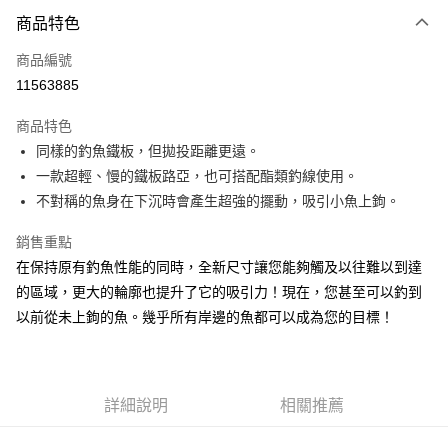
付款方式
商品特色
信用卡一次付款
商品編號
信用卡分期付款
11563885
3 期 0 利率 每期
NT$43
21家銀行
商品特色
合作金庫商業銀行
第一商業銀行
超商取貨付款
同樣的釣魚鐵板，但拋投距離更遠。
華南商業銀行
彰化商業銀行
一款超輕、慢的鐵板路亞，也可搭配酯類釣線使用。
Apple Pay
上海商業儲蓄銀行
台北富邦商業銀行
國泰世華商業銀行
兆豐國際商業銀行
不對稱的魚身在下沉時會產生超強的擺動，吸引小魚上鉤。
街口支付
臺灣中小企業銀行
台中商業銀行
銷售重點
匯豐（台灣）商業銀行
華泰商業銀行
悠遊付
聯邦商業銀行
遠東國際商業銀行
在保持原有釣魚性能的同時，全新尺寸讓您能夠觸及以往難以到達
元大商業銀行
永豐商業銀行
大哥付你分期
的區域，更大的輪廓也提升了它的吸引力！現在，您甚至可以釣到
玉山商業銀行
星展（台灣）商業銀行
相關說明
以前從未上鉤的魚。幾乎所有岸邊的魚都可以成為您的目標！
台新國際商業銀行
中國信託商業銀行
【大哥付你分期使用說明】
台灣樂天信用卡公司
AFTEE先享後付
1.本服務由台灣大哥大提供，台灣大哥大用戶可立即使用無須另外申請。
2.付款方式選擇「大哥付你分期」，訂單成立後會自動跳轉到大哥付的交易
相關說明
流程，驗證手機門號後，選擇欲分期的期數、繳款截止日，確認付款後即完
【關於「AFTEE先享後付」】
詳細說明
相關推薦
成交易。
ATM付款
AFTEE先享後付是「在收到商品之後才付款」的支付方式。 讓您購物簡單
3.實際核准額度、可分期數及費用金額請依後續交易確認頁面所載為準。
便利好安心！
4.訂單成立30分鐘內，如未前往確認交易或遇審核未通過，訂單將自動取