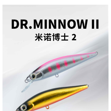
貨到付款
１．簡單：不需註冊會員、不需綁卡、不需儲值。
消。如遇「轉專審核」未通過狀況，表示未達大哥付你分期系統評分，恕無
２．便利：只要手機號碼，簡訊認證，即可結帳。
法說明評估內容。
３．安心：先確認商品／服務後，再付款。
【繳款方式說明】
運送方式
1.分期款項不併入電信帳單，「大哥付你分期」於每月結算日後寄送繳費提
【「AFTEE先享後付」結帳流程】
全家取貨付款
醒簡訊。
１．於結帳方式選擇「AFTEE先享後付」後，將跳轉至「AFTEE先享後付」
2.透過簡訊連結打開帳單後，可選擇「超商條碼／台灣大直營門市／銀行轉
每筆NT$60，滿NT$1,200(含以上)免運費
結帳頁面，進行簡訊認證並確認金額後，即可完成結帳。
帳／街口支付／iPASS MONEY」等通路繳費。
２．訂單成立數日內，您將收到繳費通知簡訊。
付款後全家取貨
３．收到繳費通知簡訊後14天內，點擊此簡訊中的連結，可透過四大超商／
【注意事項】
ATM／網路銀行／等多元方式進行付款，方視為交易完成。
每筆NT$60，滿NT$1,200(含以上)免運費
1.本服務係由「台灣大哥大股份有限公司」（以下簡稱本公司）所提供，讓
※ 請注意：結帳手續完成當下不需立刻繳費，但若您需要取消訂單，請聯絡
用戶於交易時，得透過本服務購買商品或服務，並由商店將買賣／分期付款
購買商品的店家。未經商家同意取消之訂單仍視為有效，需透過AFTEE先享
7-11取貨付款
買賣價金債權讓與本公司後，依約使用本公司帳單繳交帳款。
後付繳納相關費用。
2.基於同意付款使用「大哥付你分期」之契約關係目的，商店將以您的個人
每筆NT$60，滿NT$1,200(含以上)免運費
※ 交易是否成功請以「AFTEE先享後付 」之結帳頁面顯示為準，若有關於
資料（包含姓名、電話或地址）提供予台灣大哥大進項蒐集、處理及利用，
是否繳費成功／繳費後需取消欲退款等相關疑問，請聯繫「AFTEE先享後付
由本公司與您本人進行分期帳單所需資料之確認、核對及更正。
客戶支援中心」
https://netprotections.freshdesk.com/support/home
付款後7-11取貨
3.完整用戶服務條款，請詳閱以下連結：
https://oppay.tw/userRule
每筆NT$60，滿NT$1,200(含以上)免運費
【注意事項】
１．透過由恩沛科技股份有限公司提供之「AFTEE先享後付」服務完成之交
一般宅配（門市自取請勿下單，請聯繫客服）
易，需依本服務之必要範圍內提供個人資料，並將交易相關給付款項請求債
權轉讓予恩沛科技股份有限公司。
每筆NT$100，滿NT$2,000(含以上)免運費
２．關於個人資料處理事宜，請瀏覽以下網址：
https://aftee.tw/terms/#terms3
離島一般宅配
３．未成年的使用者請事先徵得法定代理人或監護人之同意方可使用
每筆NT$200，滿NT$2,000(含以上)免運費
「AFTEE先享後付」，若未經同意申辦者引起之損失，本公司不負相關責