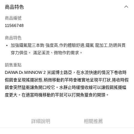
付款方式
商品特色
信用卡一次付款
商品編號
信用卡分期付款
11566748
3 期 0 利率 每期
NT$60
21家銀行
商品特色
合作金庫商業銀行
第一商業銀行
超商取貨付款
加強鐵氟龍三本鉤 強度高,作釣體驗舒適,鐵氟 龍加工,防銹與貫
華南商業銀行
彰化商業銀行
穿力俱佳。 滿足溪流、微物作釣需求。
Apple Pay
上海商業儲蓄銀行
台北富邦商業銀行
國泰世華商業銀行
兆豐國際商業銀行
街口支付
銷售重點
臺灣中小企業銀行
台中商業銀行
DAIWA Dr.MINNOW 2 米諾博士路亞，在水流快速的情況下卷收時
匯豐（台灣）商業銀行
華泰商業銀行
悠遊付
聯邦商業銀行
遠東國際商業銀行
假餌會呈現搖擺狀態,稍微移動釣竿時會確實地呈現平打狀,捲收時假
元大商業銀行
永豐商業銀行
大哥付你分期
餌會突然猛衝讓魚開口咬它。水靜止時緩慢收線可以讓假餌搖擺幅
玉山商業銀行
星展（台灣）商業銀行
相關說明
度更大。在適當時機移動釣竿就可以打開魚獵食的開頭。
台新國際商業銀行
中國信託商業銀行
【大哥付你分期使用說明】
台灣樂天信用卡公司
AFTEE先享後付
1.本服務由台灣大哥大提供，台灣大哥大用戶可立即使用無須另外申請。
2.付款方式選擇「大哥付你分期」，訂單成立後會自動跳轉到大哥付的交易
相關說明
流程，驗證手機門號後，選擇欲分期的期數、繳款截止日，確認付款後即完
【關於「AFTEE先享後付」】
詳細說明
相關推薦
成交易。
ATM付款
AFTEE先享後付是「在收到商品之後才付款」的支付方式。 讓您購物簡單
3.實際核准額度、可分期數及費用金額請依後續交易確認頁面所載為準。
便利好安心！
4.訂單成立30分鐘內，如未前往確認交易或遇審核未通過，訂單將自動取