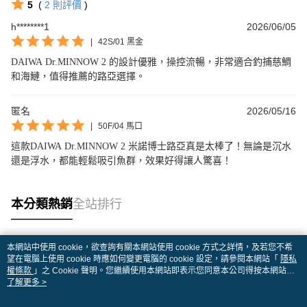
5
(
2
則評價
)
h********1
2026/06/05
|
42S/01 黑金
DAIWA Dr.MINNOW 2 的設計優雅，操控流暢，非常適合釣捕慈鯛
和海鰱，值得推薦的路亞選擇。
匿名
2026/05/16
|
50F/04 馬口
這款DAIWA Dr.MINNOW 2 米諾博士路亞真是太棒了！無論是沉水
還是浮水，都能輕鬆吸引魚群，效果好得讓人驚喜！
本分類熱銷
全站排行
本網站中使用 cookie，欲查詢有關本網站使用 cookie 方式之詳情，及若您不希
熱門標籤
望在電腦上使用 cookie 時應如何變更電腦的 cookie 設定，請參閱本網站「
隱私
權條款
」之 Cookie 聲明。您繼續使用本網站即表示您同意本公司得按本網站使
用條款之 Cookie 聲明使用 cookie。
了解更多 >