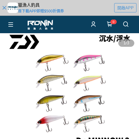
獵漁人釣具
開啟APP
首下載APP即贈$500折價券
0
1
/
3