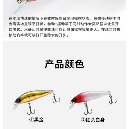
任。
貨到付款（門市自取請勿下單，請聯繫客服）
４．使用「AFTEE先享後付」時，將依據個別帳號之用戶狀況，依本公司即
時審查核予不同之上限額度；若仍有額度不足之情形，本公司將視審查結果
每筆NT$200，滿NT$3,000(含以上)免運費
請求用戶進行身份認證。
５．嚴禁一人註冊多個帳號或使用他人資訊註冊。若發現惡意使用之情形，
國家/地區配送(**下單前請私訊客服確認實際運費(運費另
查看運費
恩沛科技股份有限公司將有權停止該用戶之使用額度並採取法律行動。
計)，訂單才得以成立**)