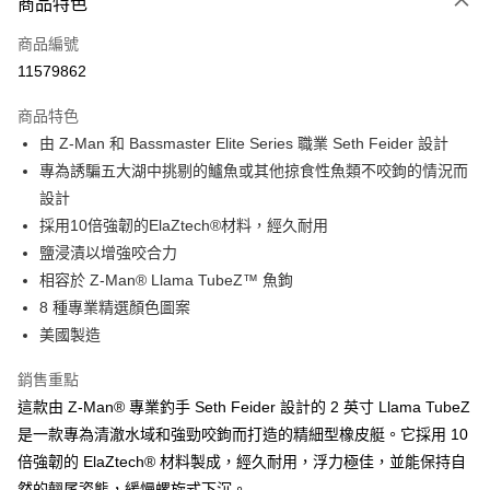
商品特色
信用卡一次付款
商品編號
信用卡分期付款
11579862
3 期 0 利率 每期
NT$63
21家銀行
商品特色
合作金庫商業銀行
第一商業銀行
超商取貨付款
由 Z-Man 和 Bassmaster Elite Series 職業 Seth Feider 設計
華南商業銀行
彰化商業銀行
專為誘騙五大湖中挑剔的鱸魚或其他掠食性魚類不咬鉤的情況而
Apple Pay
上海商業儲蓄銀行
台北富邦商業銀行
國泰世華商業銀行
兆豐國際商業銀行
設計
街口支付
臺灣中小企業銀行
台中商業銀行
採用10倍強韌的ElaZtech®材料，經久耐用
匯豐（台灣）商業銀行
華泰商業銀行
鹽浸漬以增強咬合力
悠遊付
聯邦商業銀行
遠東國際商業銀行
相容於 Z-Man® Llama TubeZ™ 魚鉤
元大商業銀行
永豐商業銀行
大哥付你分期
8 種專業精選顏色圖案
玉山商業銀行
星展（台灣）商業銀行
相關說明
美國製造
台新國際商業銀行
中國信託商業銀行
【大哥付你分期使用說明】
台灣樂天信用卡公司
AFTEE先享後付
1.本服務由台灣大哥大提供，台灣大哥大用戶可立即使用無須另外申請。
銷售重點
2.付款方式選擇「大哥付你分期」，訂單成立後會自動跳轉到大哥付的交易
相關說明
這款由 Z-Man® 專業釣手 Seth Feider 設計的 2 英寸 Llama TubeZ
流程，驗證手機門號後，選擇欲分期的期數、繳款截止日，確認付款後即完
【關於「AFTEE先享後付」】
成交易。
ATM付款
是一款專為清澈水域和強勁咬鉤而打造的精細型橡皮艇。它採用 10
AFTEE先享後付是「在收到商品之後才付款」的支付方式。 讓您購物簡單
3.實際核准額度、可分期數及費用金額請依後續交易確認頁面所載為準。
便利好安心！
倍強韌的 ElaZtech® 材料製成，經久耐用，浮力極佳，並能保持自
4.訂單成立30分鐘內，如未前往確認交易或遇審核未通過，訂單將自動取
貨到付款
１．簡單：不需註冊會員、不需綁卡、不需儲值。
消。如遇「轉專審核」未通過狀況，表示未達大哥付你分期系統評分，恕無
然的翹尾姿態，緩慢螺旋式下沉。