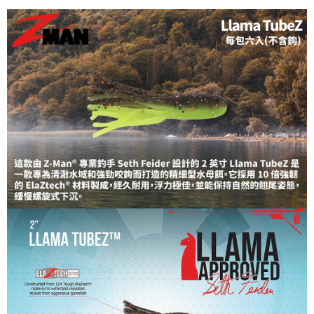
貨到付款（門市自取請勿下單，請聯繫客服）
４．使用「AFTEE先享後付」時，將依據個別帳號之用戶狀況，依本公司即
時審查核予不同之上限額度；若仍有額度不足之情形，本公司將視審查結果
每筆NT$200，滿NT$3,000(含以上)免運費
請求用戶進行身份認證。
５．嚴禁一人註冊多個帳號或使用他人資訊註冊。若發現惡意使用之情形，
國家/地區配送(**下單前請私訊客服確認實際運費(運費另
查看運費
恩沛科技股份有限公司將有權停止該用戶之使用額度並採取法律行動。
計)，訂單才得以成立**)