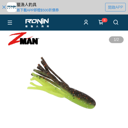
獵漁人釣具
開啟APP
首下載APP即贈$500折價券
0
1
/
2