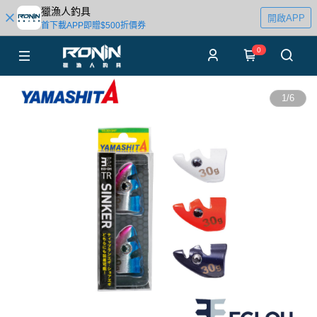
獵漁人釣具
開啟APP
首下載APP即贈$500折價券
0
1
/
6