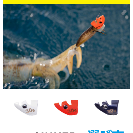
２．便利：只要手機號碼，簡訊認證，即可結帳。
法說明評估內容。
３．安心：先確認商品／服務後，再付款。
【繳款方式說明】
運送方式
1.分期款項不併入電信帳單，「大哥付你分期」於每月結算日後寄送繳費提
【「AFTEE先享後付」結帳流程】
全家取貨付款
醒簡訊。
１．於結帳方式選擇「AFTEE先享後付」後，將跳轉至「AFTEE先享後付」
2.透過簡訊連結打開帳單後，可選擇「超商條碼／台灣大直營門市／銀行轉
每筆NT$60，滿NT$1,200(含以上)免運費
結帳頁面，進行簡訊認證並確認金額後，即可完成結帳。
帳／街口支付／iPASS MONEY」等通路繳費。
２．訂單成立數日內，您將收到繳費通知簡訊。
付款後全家取貨
３．收到繳費通知簡訊後14天內，點擊此簡訊中的連結，可透過四大超商／
【注意事項】
ATM／網路銀行／等多元方式進行付款，方視為交易完成。
每筆NT$60，滿NT$1,200(含以上)免運費
1.本服務係由「台灣大哥大股份有限公司」（以下簡稱本公司）所提供，讓
※ 請注意：結帳手續完成當下不需立刻繳費，但若您需要取消訂單，請聯絡
用戶於交易時，得透過本服務購買商品或服務，並由商店將買賣／分期付款
購買商品的店家。未經商家同意取消之訂單仍視為有效，需透過AFTEE先享
7-11取貨付款
買賣價金債權讓與本公司後，依約使用本公司帳單繳交帳款。
後付繳納相關費用。
2.基於同意付款使用「大哥付你分期」之契約關係目的，商店將以您的個人
每筆NT$60，滿NT$1,200(含以上)免運費
※ 交易是否成功請以「AFTEE先享後付 」之結帳頁面顯示為準，若有關於
資料（包含姓名、電話或地址）提供予台灣大哥大進項蒐集、處理及利用，
是否繳費成功／繳費後需取消欲退款等相關疑問，請聯繫「AFTEE先享後付
由本公司與您本人進行分期帳單所需資料之確認、核對及更正。
客戶支援中心」
https://netprotections.freshdesk.com/support/home
付款後7-11取貨
3.完整用戶服務條款，請詳閱以下連結：
https://oppay.tw/userRule
每筆NT$60，滿NT$1,200(含以上)免運費
【注意事項】
１．透過由恩沛科技股份有限公司提供之「AFTEE先享後付」服務完成之交
一般宅配（門市自取請勿下單，請聯繫客服）
易，需依本服務之必要範圍內提供個人資料，並將交易相關給付款項請求債
權轉讓予恩沛科技股份有限公司。
每筆NT$100，滿NT$2,000(含以上)免運費
２．關於個人資料處理事宜，請瀏覽以下網址：
https://aftee.tw/terms/#terms3
離島一般宅配
３．未成年的使用者請事先徵得法定代理人或監護人之同意方可使用
每筆NT$200，滿NT$2,000(含以上)免運費
「AFTEE先享後付」，若未經同意申辦者引起之損失，本公司不負相關責
任。