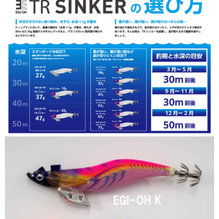
貨到付款（門市自取請勿下單，請聯繫客服）
４．使用「AFTEE先享後付」時，將依據個別帳號之用戶狀況，依本公司即
時審查核予不同之上限額度；若仍有額度不足之情形，本公司將視審查結果
每筆NT$200，滿NT$3,000(含以上)免運費
請求用戶進行身份認證。
５．嚴禁一人註冊多個帳號或使用他人資訊註冊。若發現惡意使用之情形，
國家/地區配送(**下單前請私訊客服確認實際運費(運費另
查看運費
恩沛科技股份有限公司將有權停止該用戶之使用額度並採取法律行動。
計)，訂單才得以成立**)