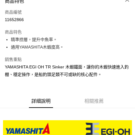
商品特色
信用卡一次付款
商品編號
信用卡分期付款
11652866
3 期 0 利率 每期
NT$83
21家銀行
商品特色
合作金庫商業銀行
第一商業銀行
超商取貨付款
精準控層，提升中魚率。
華南商業銀行
彰化商業銀行
通用YAMASHITA木蝦度高。
Apple Pay
上海商業儲蓄銀行
台北富邦商業銀行
國泰世華商業銀行
兆豐國際商業銀行
街口支付
銷售重點
臺灣中小企業銀行
台中商業銀行
YAMASHITA EGI OH TR Sinker 木蝦鐵面，讓你的木蝦快速進入釣
匯豐（台灣）商業銀行
華泰商業銀行
悠遊付
聯邦商業銀行
遠東國際商業銀行
棚、穩定操作，是船釣頭足類不可或缺的核心配件。
元大商業銀行
永豐商業銀行
大哥付你分期
玉山商業銀行
星展（台灣）商業銀行
相關說明
台新國際商業銀行
中國信託商業銀行
【大哥付你分期使用說明】
台灣樂天信用卡公司
AFTEE先享後付
詳細說明
相關推薦
1.本服務由台灣大哥大提供，台灣大哥大用戶可立即使用無須另外申請。
2.付款方式選擇「大哥付你分期」，訂單成立後會自動跳轉到大哥付的交易
相關說明
流程，驗證手機門號後，選擇欲分期的期數、繳款截止日，確認付款後即完
【關於「AFTEE先享後付」】
成交易。
ATM付款
AFTEE先享後付是「在收到商品之後才付款」的支付方式。 讓您購物簡單
3.實際核准額度、可分期數及費用金額請依後續交易確認頁面所載為準。
便利好安心！
4.訂單成立30分鐘內，如未前往確認交易或遇審核未通過，訂單將自動取
貨到付款
１．簡單：不需註冊會員、不需綁卡、不需儲值。
消。如遇「轉專審核」未通過狀況，表示未達大哥付你分期系統評分，恕無