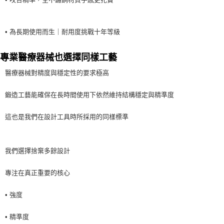
貨到付款（門市自取請勿下單，請聯繫客服）
４．使用「AFTEE先享後付」時，將依據個別帳號之用戶狀況，依本公司即
時審查核予不同之上限額度；若仍有額度不足之情形，本公司將視審查結果
每筆NT$200，滿NT$3,000(含以上)免運費
請求用戶進行身份認證。
５．嚴禁一人註冊多個帳號或使用他人資訊註冊。若發現惡意使用之情形，
• 為長期使用而生｜耐用度挑戰十年等級
國家/地區配送(**下單前請私訊客服確認實際運費(運費另
查看運費
恩沛科技股份有限公司將有權停止該用戶之使用額度並採取法律行動。
計)，訂單才得以成立**)
專業醫療器械也選擇同樣工
藝
醫療器械對精度與穩定性的要求極高
鍛造工藝能確保在長時間使用下依然維持結構穩定與精準度
這也是我們在設計工具時所採用的同樣標準
我們選擇捨棄多餘設計
專注在真正重要的核心
• 強度
• 精準度