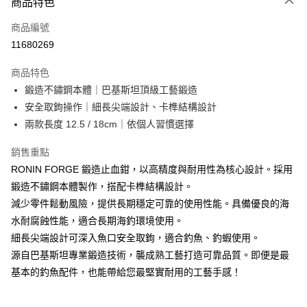
商品特色
信用卡一次付款
商品編號
信用卡分期付款
11680269
3 期 0 利率 每期
NT$66
21家銀行
商品特色
合作金庫商業銀行
第一商業銀行
超商取貨付款
鍛造不鏽鋼本體｜巴基斯坦頂級工藝鍛造
華南商業銀行
彰化商業銀行
安全取鉤操作｜細長尖端設計、卡榫結構設計
Apple Pay
上海商業儲蓄銀行
台北富邦商業銀行
國泰世華商業銀行
兆豐國際商業銀行
兩款長度 12.5 / 18cm｜依個人習慣選擇
街口支付
臺灣中小企業銀行
台中商業銀行
銷售重點
匯豐（台灣）商業銀行
華泰商業銀行
悠遊付
聯邦商業銀行
遠東國際商業銀行
RONIN FORGE 鍛造止血鉗，以高精度與耐用性為核心設計。採用
元大商業銀行
永豐商業銀行
大哥付你分期
鍛造不鏽鋼本體製作，搭配卡榫結構設計。
玉山商業銀行
星展（台灣）商業銀行
相關說明
減少零件鬆動風險，提供長期穩定可靠的使用性能。具備優良的海
台新國際商業銀行
中國信託商業銀行
【大哥付你分期使用說明】
水耐腐蝕性能，適合長期海釣環境使用。
台灣樂天信用卡公司
AFTEE先享後付
1.本服務由台灣大哥大提供，台灣大哥大用戶可立即使用無須另外申請。
細長尖端設計可深入魚口安全取鉤，適合釣魚、釣蝦使用。
2.付款方式選擇「大哥付你分期」，訂單成立後會自動跳轉到大哥付的交易
相關說明
源自巴基斯坦專業鍛造技術，襲成熟工藝打造可靠品質。即便是最
流程，驗證手機門號後，選擇欲分期的期數、繳款截止日，確認付款後即完
【關於「AFTEE先享後付」】
成交易。
ATM付款
基本的釣魚配件，也能帶給您最堅實耐用的工藝手感！
AFTEE先享後付是「在收到商品之後才付款」的支付方式。 讓您購物簡單
3.實際核准額度、可分期數及費用金額請依後續交易確認頁面所載為準。
便利好安心！
4.訂單成立30分鐘內，如未前往確認交易或遇審核未通過，訂單將自動取
貨到付款
１．簡單：不需註冊會員、不需綁卡、不需儲值。
消。如遇「轉專審核」未通過狀況，表示未達大哥付你分期系統評分，恕無