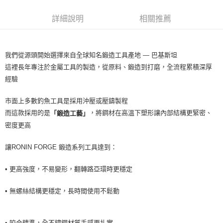
２．便利：只要手機號碼，簡訊認證，即可結帳。
法說明評估內容。
３．安心：先確認商品／服務後，再付款。
【繳款方式說明】
運送方式
詳細說明
相關推薦
1.分期款項不併入電信帳單，「大哥付你分期」於每月結算日後寄送繳費提
【「AFTEE先享後付」結帳流程】
全家取貨付款
醒簡訊。
１．於結帳方式選擇「AFTEE先享後付」後，將跳轉至「AFTEE先享後付」
2.透過簡訊連結打開帳單後，可選擇「超商條碼／台灣大直營門市／銀行轉
每筆NT$60，滿NT$1,200(含以上)免運費
結帳頁面，進行簡訊認證並確認金額後，即可完成結帳。
帳／街口支付／iPASS MONEY」等通路繳費。
我們從源頭開始選擇來自全球知名鍛造工具產地 — 巴基斯坦
２．訂單成立數日內，您將收到繳費通知簡訊。
付款後全家取貨
３．收到繳費通知簡訊後14天內，點擊此簡訊中的連結，可透過四大超商／
這裡長年專注於金屬工具的製造，從原料、鍛造到打磨，全流程累積深厚
【注意事項】
ATM／網路銀行／等多元方式進行付款，方視為交易完成。
每筆NT$60，滿NT$1,200(含以上)免運費
1.本服務係由「台灣大哥大股份有限公司」（以下簡稱本公司）所提供，讓
經驗
※ 請注意：結帳手續完成當下不需立刻繳費，但若您需要取消訂單，請聯絡
用戶於交易時，得透過本服務購買商品或服務，並由商店將買賣／分期付款
購買商品的店家。未經商家同意取消之訂單仍視為有效，需透過AFTEE先享
7-11取貨付款
買賣價金債權讓與本公司後，依約使用本公司帳單繳交帳款。
後付繳納相關費用。
市面上多數釣魚工具是採用沖壓或壓鑄製程
2.基於同意付款使用「大哥付你分期」之契約關係目的，商店將以您的個人
每筆NT$60，滿NT$1,200(含以上)免運費
※ 交易是否成功請以「AFTEE先享後付 」之結帳頁面顯示為準，若有關於
而這款採用的是
，將鋼材在高溫下塑形讓內部結構更緊密、
「鍛造工藝」
資料（包含姓名、電話或地址）提供予台灣大哥大進項蒐集、處理及利用，
是否繳費成功／繳費後需取消欲退款等相關疑問，請聯繫「AFTEE先享後付
由本公司與您本人進行分期帳單所需資料之確認、核對及更正。
密度更高
客戶支援中心」
https://netprotections.freshdesk.com/support/home
付款後7-11取貨
3.完整用戶服務條款，請詳閱以下連結：
https://oppay.tw/userRule
每筆NT$60，滿NT$1,200(含以上)免運費
【注意事項】
讓RONIN FORGE 鍛造系列工具達到：
１．透過由恩沛科技股份有限公司提供之「AFTEE先享後付」服務完成之交
一般宅配（門市自取請勿下單，請聯繫客服）
易，需依本服務之必要範圍內提供個人資料，並將交易相關給付款項請求債
• 更高強度，不易變形，翻轉路亞環時更穩定
權轉讓予恩沛科技股份有限公司。
每筆NT$100，滿NT$2,000(含以上)免運費
２．關於個人資料處理事宜，請瀏覽以下網址：
https://aftee.tw/terms/#terms3
• 無螺絲結構更穩定，長時間使用不鬆動
離島一般宅配
３．未成年的使用者請事先徵得法定代理人或監護人之同意方可使用
每筆NT$200，滿NT$2,000(含以上)免運費
「AFTEE先享後付」，若未經同意申辦者引起之損失，本公司不負相關責
任。
• 咬合精準，全不鏽鋼材質手感更扎實