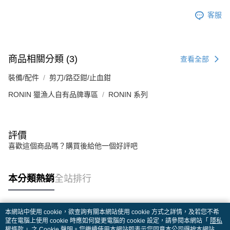
客服
商品相關分類 (3)
查看全部
裝備/配件
剪刀/路亞鉗/止血鉗
RONIN 獵漁人自有品牌專區
RONIN 系列
評價
喜歡這個商品嗎？購買後給他一個好評吧
本分類熱銷
全站排行
本網站中使用 cookie，欲查詢有關本網站使用 cookie 方式之詳情，及若您不希
熱門標籤
望在電腦上使用 cookie 時應如何變更電腦的 cookie 設定，請參閱本網站「
隱私
權條款
」之 Cookie 聲明。您繼續使用本網站即表示您同意本公司得按本網站使