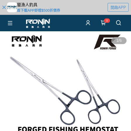
獵漁人釣具
開啟APP
首下載APP即贈$500折價券
0
1
/
6