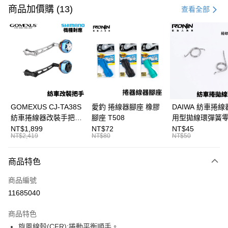
信用卡一次付款
商品加價購 (13)
查看全部
信用卡分期付款
3 期 0 利率 每期
NT$1,066
21家銀行
合作金庫商業銀行
第一商業銀行
超商取貨付款
華南商業銀行
彰化商業銀行
Apple Pay
上海商業儲蓄銀行
台北富邦商業銀行
國泰世華商業銀行
兆豐國際商業銀行
街口支付
臺灣中小企業銀行
台中商業銀行
GOMEXUS CJ-TA38S
愛釣 捲線器腳座 橡膠
DAIWA 紡車捲線
匯豐（台灣）商業銀行
華泰商業銀行
紡車捲線器改裝手把
腳座 T508
用型拋線環彈簧
悠遊付
聯邦商業銀行
遠東國際商業銀行
SHIMANO改裝品 紡車
線規 耳朵彈簧 紡
NT$1,899
NT$72
NT$45
元大商業銀行
永豐商業銀行
NT$2,419
NT$80
NT$50
大哥付你分期
改裝手把 I052
零件 T927
玉山商業銀行
星展（台灣）商業銀行
相關說明
台新國際商業銀行
中國信託商業銀行
商品特色
【大哥付你分期使用說明】
台灣樂天信用卡公司
AFTEE先享後付
1.本服務由台灣大哥大提供，台灣大哥大用戶可立即使用無須另外申請。
商品編號
2.付款方式選擇「大哥付你分期」，訂單成立後會自動跳轉到大哥付的交易
相關說明
流程，驗證手機門號後，選擇欲分期的期數、繳款截止日，確認付款後即完
11685040
【關於「AFTEE先享後付」】
成交易。
ATM付款
AFTEE先享後付是「在收到商品之後才付款」的支付方式。 讓您購物簡單
3.實際核准額度、可分期數及費用金額請依後續交易確認頁面所載為準。
便利好安心！
商品特色
4.訂單成立30分鐘內，如未前往確認交易或遇審核未通過，訂單將自動取
貨到付款
１．簡單：不需註冊會員、不需綁卡、不需儲值。
消。如遇「轉專審核」未通過狀況，表示未達大哥付你分期系統評分，恕無
旋風線殼(CFR):捲動平衡順手。