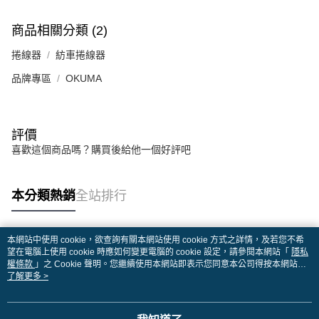
商品相關分類 (2)
捲線器
紡車捲線器
品牌專區
OKUMA
評價
喜歡這個商品嗎？購買後給他一個好評吧
本分類熱銷
全站排行
本網站中使用 cookie，欲查詢有關本網站使用 cookie 方式之詳情，及若您不希
熱門標籤
望在電腦上使用 cookie 時應如何變更電腦的 cookie 設定，請參閱本網站「
隱私
權條款
」之 Cookie 聲明。您繼續使用本網站即表示您同意本公司得按本網站使
用條款之 Cookie 聲明使用 cookie。
了解更多 >