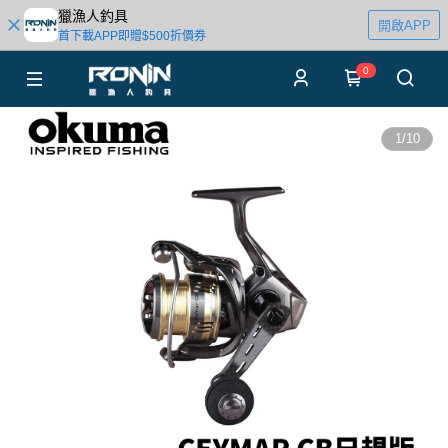
獵漁人釣具
開啟APP
首下載APP即贈$500折價券
0
1
/
10