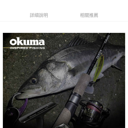
貨到付款（門市自取請勿下單，請聯繫客服）
４．使用「AFTEE先享後付」時，將依據個別帳號之用戶狀況，依本公司即
時審查核予不同之上限額度；若仍有額度不足之情形，本公司將視審查結果
每筆NT$200，滿NT$3,000(含以上)免運費
請求用戶進行身份認證。
詳細說明
相關推薦
５．嚴禁一人註冊多個帳號或使用他人資訊註冊。若發現惡意使用之情形，
國家/地區配送(**下單前請私訊客服確認實際運費(運費另
查看運費
恩沛科技股份有限公司將有權停止該用戶之使用額度並採取法律行動。
計)，訂單才得以成立**)