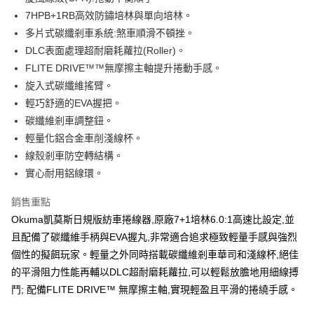
２．便利：只要手機號碼，簡訊認證，即可結帳。
法說明評估內容。
7HPB+1RB高效防鏽培林與單向培林。
３．安心：先確認商品／服務後，再付款。
【繳款方式說明】
運送方式
多片式碳纖剎車系統:煞車順滑不頓挫。
1.分期款項不併入電信帳單，「大哥付你分期」於每月結算日後寄送繳費提
【「AFTEE先享後付」結帳流程】
全家取貨付款
醒簡訊。
DLC表面處理超耐磨耗蘿拉(Roller)。
１．於結帳方式選擇「AFTEE先享後付」後，將跳轉至「AFTEE先享後付」
2.透過簡訊連結打開帳單後，可選擇「超商條碼／台灣大直營門市／銀行轉
每筆NT$60，滿NT$1,200(含以上)免運費
結帳頁面，進行簡訊認證並確認金額後，即可完成結帳。
FLITE DRIVE™™無摩擦主軸提升捲動手感。
帳／街口支付／iPASS MONEY」等通路繳費。
２．訂單成立數日內，您將收到繳費通知簡訊。
旋入式碳纖維搖臂。
付款後全家取貨
３．收到繳費通知簡訊後14天內，點擊此簡訊中的連結，可透過四大超商／
【注意事項】
輕巧舒適的EVA握把。
ATM／網路銀行／等多元方式進行付款，方視為交易完成。
每筆NT$60，滿NT$1,200(含以上)免運費
1.本服務係由「台灣大哥大股份有限公司」（以下簡稱本公司）所提供，讓
※ 請注意：結帳手續完成當下不需立刻繳費，但若您需要取消訂單，請聯絡
碳纖維剎車調整鈕。
用戶於交易時，得透過本服務購買商品或服務，並由商店將買賣／分期付款
購買商品的店家。未經商家同意取消之訂單仍視為有效，需透過AFTEE先享
7-11取貨付款
買賣價金債權讓與本公司後，依約使用本公司帳單繳交帳款。
輕量化鋁合金車削淺線杯。
後付繳納相關費用。
2.基於同意付款使用「大哥付你分期」之契約關係目的，商店將以您的個人
每筆NT$60，滿NT$1,200(含以上)免運費
※ 交易是否成功請以「AFTEE先享後付 」之結帳頁面顯示為準，若有關於
線殼剎車防空轉結構。
資料（包含姓名、電話或地址）提供予台灣大哥大進項蒐集、處理及利用，
是否繳費成功／繳費後需取消欲退款等相關疑問，請聯繫「AFTEE先享後付
實心耐用鋁線環。
由本公司與您本人進行分期帳單所需資料之確認、核對及更正。
客戶支援中心」
https://netprotections.freshdesk.com/support/home
付款後7-11取貨
3.完整用戶服務條款，請詳閱以下連結：
https://oppay.tw/userRule
每筆NT$60，滿NT$1,200(含以上)免運費
銷售重點
【注意事項】
１．透過由恩沛科技股份有限公司提供之「AFTEE先享後付」服務完成之交
Okuma凱莫斯日規版紡車捲線器,原廠7+1培林6.0:1高速比設定,並
一般宅配（門市自取請勿下單，請聯繫客服）
易，需依本服務之必要範圍內提供個人資料，並將交易相關給付款項請求債
且配備了碳纖維手柄與EVA握丸,非常適合追求極致輕量手感與強烈
權轉讓予恩沛科技股份有限公司。
每筆NT$100，滿NT$2,000(含以上)免運費
個性的擬餌玩家。輕量之外同時搭載碳纖維剎車華司和淺線杯,絕佳
２．關於個人資料處理事宜，請瀏覽以下網址：
https://aftee.tw/terms/#terms3
離島一般宅配
的平滑阻力性能再輔以DLC超耐磨耗蘿拉,可以輕鬆放膽地用細線搏
３．未成年的使用者請事先徵得法定代理人或監護人之同意方可使用
每筆NT$200，滿NT$2,000(含以上)免運費
鬥; 配備FLITE DRIVE™ 無摩擦主軸,實現輕盈且平滑的捲繞手感。
「AFTEE先享後付」，若未經同意申辦者引起之損失，本公司不負相關責
任。