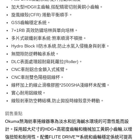
２．便利：只要手機號碼，簡訊認證，即可結帳。
法說明評估內容。
加大型HDGII主齒輪,搭配精密切削黃銅小齒輪。
３．安心：先確認商品／服務後，再付款。
【繳款方式說明】
運送方式
旋風線殼(CFR):捲動平衡順手。
1.分期款項不併入電信帳單，「大哥付你分期」於每月結算日後寄送繳費提
【「AFTEE先享後付」結帳流程】
全家取貨付款
醒簡訊。
GSS齒輪穩定系統。
１．於結帳方式選擇「AFTEE先享後付」後，將跳轉至「AFTEE先享後付」
2.透過簡訊連結打開帳單後，可選擇「超商條碼／台灣大直營門市／銀行轉
每筆NT$60，滿NT$1,200(含以上)免運費
結帳頁面，進行簡訊認證並確認金額後，即可完成結帳。
7+1RB 高效防鏽培林與單向培林。
帳／街口支付／iPASS MONEY」等通路繳費。
２．訂單成立數日內，您將收到繳費通知簡訊。
多片式碳纖剎車系統:煞車順滑不頓挫。
付款後全家取貨
３．收到繳費通知簡訊後14天內，點擊此簡訊中的連結，可透過四大超商／
【注意事項】
Hydro Block II防水系統,防止水氣入侵機身與剎車。
ATM／網路銀行／等多元方式進行付款，方視為交易完成。
每筆NT$60，滿NT$1,200(含以上)免運費
1.本服務係由「台灣大哥大股份有限公司」（以下簡稱本公司）所提供，讓
※ 請注意：結帳手續完成當下不需立刻繳費，但若您需要取消訂單，請聯絡
無間隙防逆轉軸承系統。
用戶於交易時，得透過本服務購買商品或服務，並由商店將買賣／分期付款
購買商品的店家。未經商家同意取消之訂單仍視為有效，需透過AFTEE先享
7-11取貨付款
買賣價金債權讓與本公司後，依約使用本公司帳單繳交帳款。
DLC表面處理超耐磨耗蘿拉(Roller)。
後付繳納相關費用。
2.基於同意付款使用「大哥付你分期」之契約關係目的，商店將以您的個人
每筆NT$60，滿NT$1,200(含以上)免運費
※ 交易是否成功請以「AFTEE先享後付 」之結帳頁面顯示為準，若有關於
CNC車削鋁合金鎖入式搖臂。
資料（包含姓名、電話或地址）提供予台灣大哥大進項蒐集、處理及利用，
是否繳費成功／繳費後需取消欲退款等相關疑問，請聯繫「AFTEE先享後付
CNC車削雙色陽極鋁線杯。
由本公司與您本人進行分期帳單所需資料之確認、核對及更正。
客戶支援中心」
https://netprotections.freshdesk.com/support/home
付款後7-11取貨
3.完整用戶服務條款，請詳閱以下連結：
https://oppay.tw/userRule
線杯加上釣線止滑橡膠圈*2500SHA淺線杯未配備。
每筆NT$60，滿NT$1,200(含以上)免運費
【注意事項】
實心耐用鋁線規。
１．透過由恩沛科技股份有限公司提供之「AFTEE先享後付」服務完成之交
一般宅配（門市自取請勿下單，請聯繫客服）
線殼剎車防空轉結構,防止拋投時線殼意外轉動。
易，需依本服務之必要範圍內提供個人資料，並將交易相關給付款項請求債
權轉讓予恩沛科技股份有限公司。
每筆NT$100，滿NT$2,000(含以上)免運費
銷售重點
２．關於個人資料處理事宜，請瀏覽以下網址：
https://aftee.tw/terms/#terms3
離島一般宅配
Okuma煞海紡車捲線器專為淡水和近海鹹水環境的可靠性能而設
３．未成年的使用者請事先徵得法定代理人或監護人之同意方可使用
每筆NT$200，滿NT$2,000(含以上)免運費
計。採用超大尺寸的HDG+高密度齒輪和機械加工黃銅小齒輪,以增
「AFTEE先享後付」，若未經同意申辦者引起之損失，本公司不負相關責
任。
強扭矩和耐用性。配備FLITE DRIVE™系統和齒輪穩定係統可提高