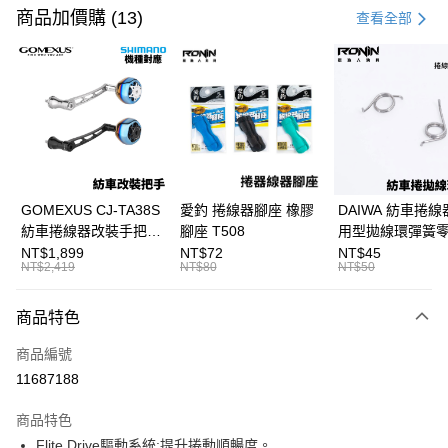
信用卡一次付款
商品加價購 (13)
查看全部
信用卡分期付款
3 期 0 利率 每期
NT$766
21家銀行
合作金庫商業銀行
第一商業銀行
超商取貨付款
華南商業銀行
彰化商業銀行
Apple Pay
上海商業儲蓄銀行
台北富邦商業銀行
國泰世華商業銀行
兆豐國際商業銀行
街口支付
臺灣中小企業銀行
台中商業銀行
GOMEXUS CJ-TA38S
愛釣 捲線器腳座 橡膠
DAIWA 紡車捲線
匯豐（台灣）商業銀行
華泰商業銀行
紡車捲線器改裝手把
腳座 T508
用型拋線環彈簧
悠遊付
聯邦商業銀行
遠東國際商業銀行
SHIMANO改裝品 紡車
線規 耳朵彈簧 紡
NT$1,899
NT$72
NT$45
元大商業銀行
永豐商業銀行
NT$2,419
NT$80
NT$50
大哥付你分期
改裝手把 I052
零件 T927
玉山商業銀行
星展（台灣）商業銀行
相關說明
台新國際商業銀行
中國信託商業銀行
商品特色
【大哥付你分期使用說明】
台灣樂天信用卡公司
AFTEE先享後付
1.本服務由台灣大哥大提供，台灣大哥大用戶可立即使用無須另外申請。
商品編號
2.付款方式選擇「大哥付你分期」，訂單成立後會自動跳轉到大哥付的交易
相關說明
流程，驗證手機門號後，選擇欲分期的期數、繳款截止日，確認付款後即完
11687188
【關於「AFTEE先享後付」】
成交易。
ATM付款
AFTEE先享後付是「在收到商品之後才付款」的支付方式。 讓您購物簡單
3.實際核准額度、可分期數及費用金額請依後續交易確認頁面所載為準。
便利好安心！
商品特色
4.訂單成立30分鐘內，如未前往確認交易或遇審核未通過，訂單將自動取
貨到付款
１．簡單：不需註冊會員、不需綁卡、不需儲值。
消。如遇「轉專審核」未通過狀況，表示未達大哥付你分期系統評分，恕無
Flite Drive驅動系統:提升捲動順暢度。