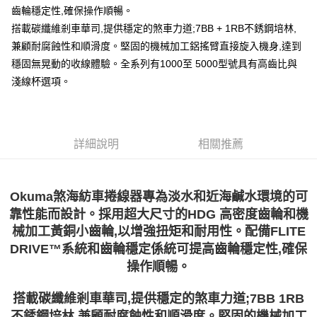
貨到付款（門市自取請勿下單，請聯繫客服）
４．使用「AFTEE先享後付」時，將依據個別帳號之用戶狀況，依本公司即
齒輪穩定性,確保操作順暢。
時審查核予不同之上限額度；若仍有額度不足之情形，本公司將視審查結果
每筆NT$200，滿NT$3,000(含以上)免運費
搭載碳纖維剎車華司,提供穩定的煞車力道;7BB + 1RB不銹鋼培林,
請求用戶進行身份認證。
５．嚴禁一人註冊多個帳號或使用他人資訊註冊。若發現惡意使用之情形，
兼顧耐腐蝕性和順滑度。堅固的機械加工鋁搖臂直接旋入機身,達到
國家/地區配送(**下單前請私訊客服確認實際運費(運費另
查看運費
恩沛科技股份有限公司將有權停止該用戶之使用額度並採取法律行動。
穩固無晃動的收線體驗。全系列有1000至 5000型號具有高齒比與
計)，訂單才得以成立**)
淺線杯選項。
詳細說明
相關推薦
Okuma煞海紡車捲線器專為淡水和近海鹹水環境的可
靠性能而設計。採用超大尺寸的HDG 高密度齒輪和機
械加工黃銅小齒輪,以增強扭矩和耐用性。配備FLITE
DRIVE™系統和齒輪穩定係統可提高齒輪穩定性,確保
操作順暢。
搭載碳纖維剎車華司,提供穩定的煞車力道;7BB 1RB
不銹鋼培林,兼顧耐腐蝕性和順滑度。堅固的機械加工